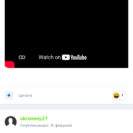
Цитата
1
skromniy27
Опубликовано:
15 февраля