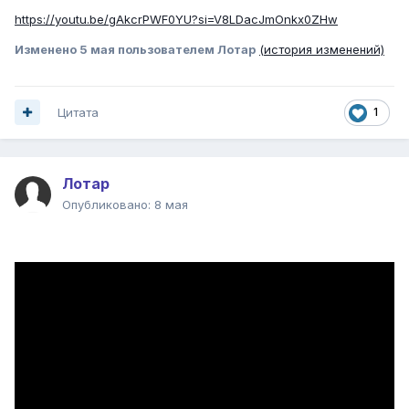
https://youtu.be/gAkcrPWF0YU?si=V8LDacJmOnkx0ZHw
Изменено
5 мая
пользователем Лотар
(история изменений)
Цитата
1
Лотар
Опубликовано:
8 мая