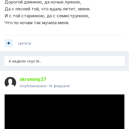
Дорогой длинною, да ночью лунною,
Да с песней той, что вдаль летит, звеня.
И с той старинною, да с семиструнною,
Что по ночам так мучила меня.
Цитата
4 недели спустя...
skromniy27
Опубликовано:
14 февраля