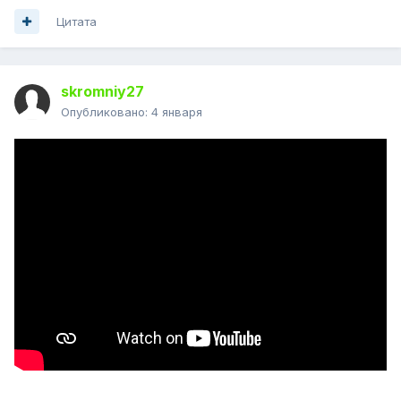
Цитата
skromniy27
Опубликовано:
4 января