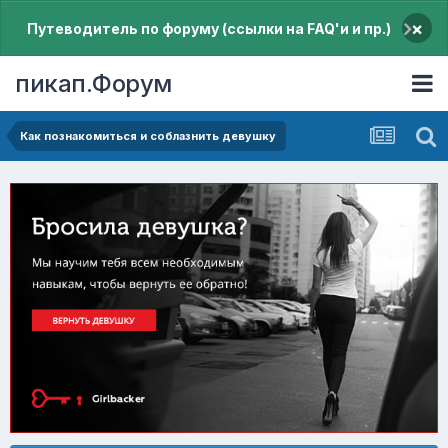
×
Путеводитель по форуму (ссылки на FAQ'и и пр.)
пикап.Форум
Как познакомиться и соблазнить девушку