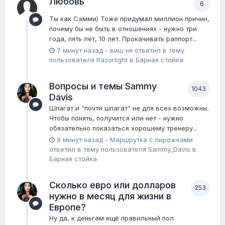
Любовь
6
Ты как Сэмми) Тоже придумал миллион причин,
почему бы не быть в отношениях - нужно три
года, пять лет, 10 лет. Прокачивать раппорт...
7 минут назад
-
виш ня
ответил в тему
пользователя
Razorlight
в
Барная стойка
Вопросы и темы Sammy
1043
Davis
Шпагат и “почти шпагат“ не для всех возможны.
Чтобы понять, получится или нет - нужно
обязательно показаться хорошему тренеру...
9 минут назад
-
Маршрутка с пирожками
ответил в тему пользователя
Sammy_Davis
в
Барная стойка
Сколько евро или долларов
253
нужно в месяц для жизни в
Европе?
Ну да, к деньгам ещё правильный пол