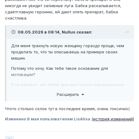
как праздник, чтоб ждать с нетерпением.
никогда не увидит заливные луга. Бабка раскалывается,
сдаётглавную героиню, ей дают опять препарат, бабка
счастлива.
08.05.2026 в 08:14,
Nullus
сказал:
Для меня трахнуть новую женщину гораздо проще, чем
проделать то, что ты описываешь на примере своих
машин.
Потому что хочу. Как тебе такое основание для
мотивации?
Я не виноват, что тобой двигают только отрицательные
моменты.
Расширить
Ну задавай. Чего теряешься?
Чтото столько склок тут в последнее время, очень токсично(
Весьма красочное описание твоих будней. И главное в
Изменено
8 мая
пользователем LisAlisa
(история изменений)
тренде на экологичность.
Вот ты любишь в пример машины приводить . Есть такая