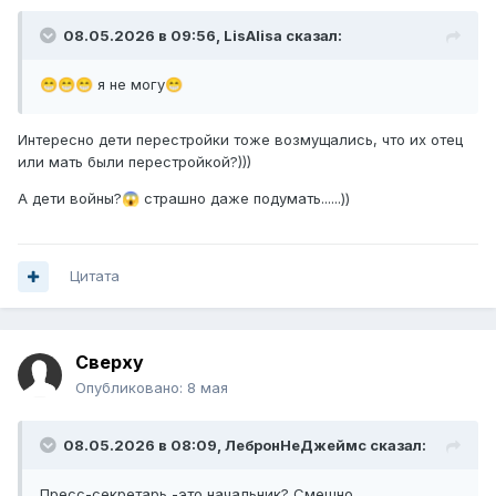
08.05.2026 в 09:56,
LisAlisa
сказал:
я не могу
😁
😁
😁
😁
Интересно дети перестройки тоже возмущались, что их отец
или мать были перестройкой?)))
А дети войны?
страшно даже подумать......))
😱
Цитата
Сверху
Опубликовано:
8 мая
08.05.2026 в 08:09,
ЛебронНеДжеймс
сказал:
Пресс-секретарь -это начальник? Смешно