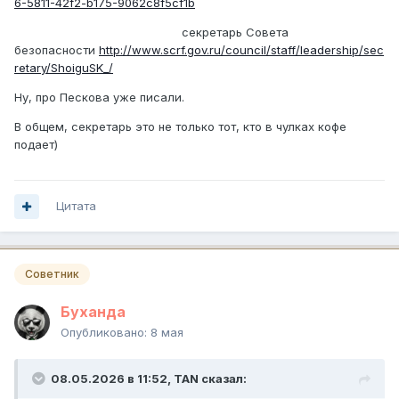
6-5811-42f2-b175-9062c8f5cf1b
секретарь Совета
безопасности
http://www.scrf.gov.ru/council/staff/leadership/sec
retary/ShoiguSK_/
Ну, про Пескова уже писали.
В общем, секретарь это не только тот, кто в чулках кофе
подает)
Цитата
Советник
Буханда
Опубликовано:
8 мая
08.05.2026 в 11:52,
TAN
сказал: