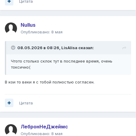
поговорка: не мешайте машине работать. Немного
Цитата
переиначим её: Никогда не мешай бабе сосать.
Nullus
Опубликовано:
8 мая
08.05.2026 в 08:26,
LisAlisa
сказал:
Чтото столько склок тут в последнее время, очень
токсично(
В кои то веки я с тобой полностью согласен.
Цитата
ЛебронНеДжеймс
Опубликовано:
8 мая