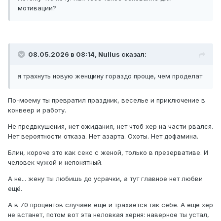
мотивации?
08.05.2026 в 08:14,
Nullus
сказал:
я трахнуть новую женщину гораздо проще, чем проделат
По-моему ты превратил праздник, веселье и приключение в
конвеер и работу.
Не предвкушения, нет ожидания, нет чтоб хер на части рвался.
Нет вероятности отказа. Нет азарта. Охоты. Нет дофамина.
Блин, короче это как секс с женой, только в презервативе. И
человек чужой и непонятный.
А не... жену ты любишь до усрачки, а тут главное нет любви
ещё.
А в 70 процентов случаев ещё и трахается так себе. А ещё хер
не встанет, потом вот эта неловкая херня: наверное ты устал,