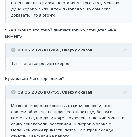
Вот я пошёл по рукам, но это из-за того что у меня на
душе херово было, я там пытался чо-то сам себе
доказать, что я ого-го.
Я не виноват, что тобой двигают только отрицательные
моменты.
08.05.2026 в 07:55,
Сверху
сказал:
Тут к тебе вопросики скорее.
Ну задавай. Чего теряешься?
08.05.2026 в 07:55,
Сверху
сказал:
Меня вот вчера из ванны вытащили, сказали, что я
совсем оборзел, шлындаю хер знает где, бегом в
постель. С утра дали кофе, круассанов, лёгкий минет, в
спину поцеловали, заставили 18 литров молока с
молочной кухни принести, потом 12 литров соседу
отнести и выгнали на работу.