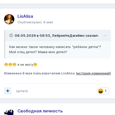
LisAlisa
Опубликовано:
8 мая
08.05.2026 в 08:53,
ЛебронНеДжеймс
сказал:
Как можно такое человеку написать "ребёнок дятла"?
Мой отец дятел? Мама моя дятел?
я не могу
😁
😁
😁
😁
Изменено
8 мая
пользователем LisAlisa
(история изменений)
Цитата
1
Свободная личность