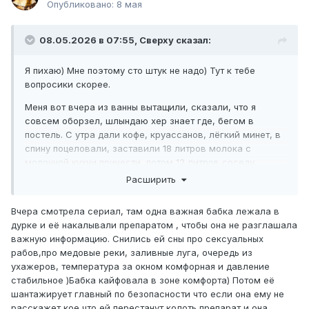
Опубликовано:
8 мая
08.05.2026 в 07:55,
Сверху
сказал:
Я пихаю) Мне поэтому сто штук не надо) Тут к тебе
вопросики скорее.
Меня вот вчера из ванны вытащили, сказали, что я
совсем оборзел, шлындаю хер знает где, бегом в
постель. С утра дали кофе, круассанов, лёгкий минет, в
спину поцеловали, заставили 18 литров молока с
молочной кухни принести, потом 12 литров соседу
отнести и выгнали на работу.
Расширить
А пока домой ехал, вторая написала, что она не
Вчера смотрела сериал, там одна важная бабка лежала в
насосалась, я ей постоянно мешал и вытаскивал, а она
дурке и её накалывали препаратом , чтобы она не разглашала
хотела помедитировать и кайфануть и сказала поесть
важную информацию. Снились ей сны про сексуальных
ананасов, она хочет провести древний эксперимент.
рабов,про медовые реки, заливные луга, очередь из
И блин... Вот я должен пойти в этот момент третью
ухажеров, температура за окном комфорная и давление
искать? Вот когда?
стабильное )Бабка кайфовала в зоне комфорта) Потом её
шантажирует главный по безопасности что если она ему не
Не нахер... Есть жена и есть любовница раз в месяцок,
расскажет кое что ей перестанут колоть препарат и она