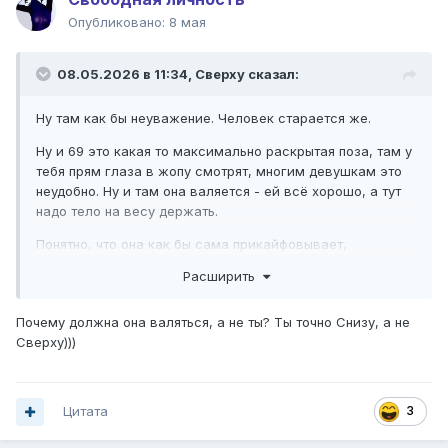
Опубликовано:
8 мая
08.05.2026 в 11:34,
Сверху
сказал:
Ну там как бы неуважение. Человек старается же.
Ну и 69 это какая то максимально раскрытая поза, там у
тебя прям глаза в жопу смотрят, многим девушкам это
неудобно. Ну и там она валяется - ей всё хорошо, а тут
надо тело на весу держать.
Понятно, что она как бы сама прикайфовывает,
дорвалась до десерта. Но мне-то тоже хочется.
Расширить
Почему должна она валяться, а не ты? Ты точно Снизу, а не
Сверху)))
Цитата
3