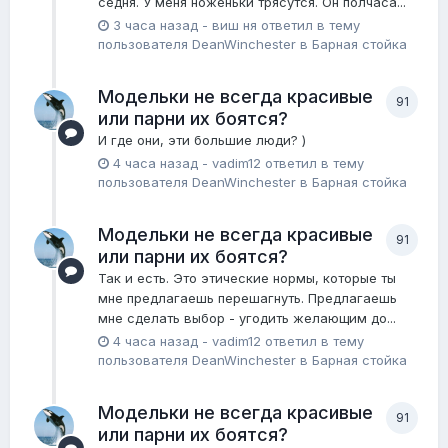
седня. У меня ноженьки трясутся. Он полчаса...
3 часа назад
-
виш ня
ответил в тему
пользователя
DeanWinchester
в
Барная стойка
Модельки не всегда красивые
91
или парни их боятся?
И где они, эти большие люди? )
4 часа назад
-
vadim12
ответил в тему
пользователя
DeanWinchester
в
Барная стойка
Модельки не всегда красивые
91
или парни их боятся?
Так и есть. Это этические нормы, которые ты
мне предлагаешь перешагнуть. Предлагаешь
мне сделать выбор - угодить желающим до...
4 часа назад
-
vadim12
ответил в тему
пользователя
DeanWinchester
в
Барная стойка
Модельки не всегда красивые
91
или парни их боятся?