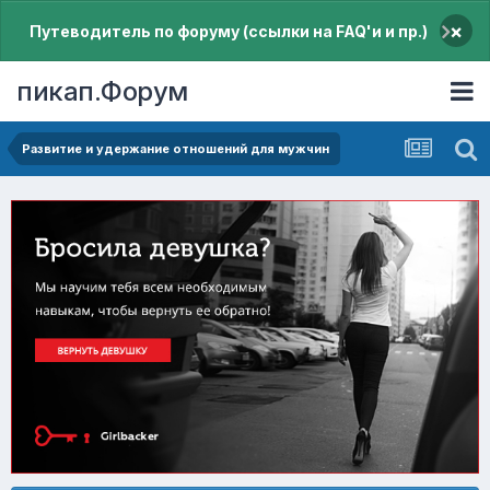
×
Путеводитель по форуму (ссылки на FAQ'и и пр.)
пикап.Форум
Pазвитие и удержание отношений для мужчин