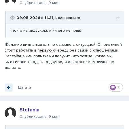
Она в монастырь уйдет, если подумает, что все мужики
Опубликовано:
9 мая
такие.
Она не лошадь, чтобы на нее ставили ставки. Он как раз
09.05.2026 в 11:31,
Lezo
сказал:
поставил ставку, как будто она лошадь, а не человек и
должна выиграть забег, раз он на нее поставил. Дак
что-то на индуском, я ничего не понял
ладно лошадь - и то бедное животное. А тут на человека
ставку поставил.
Желание пить алкоголь не связано с ситуацией. С привычкой
стоит работать в первую очередь без связи с отношениями.
Настойчивыми попытками получить что хотите, когда вы
вытягивали то одно, то другое, и алкоголизмом лучше не
делаете.
Цитата
1
Stefania
Опубликовано:
9 мая