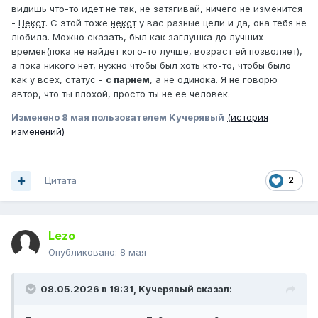
видишь что-то идет не так, не затягивай, ничего не изменится
-
Некст
. С этой тоже
некст
у вас разные цели и да, она тебя не
любила. Можно сказать, был как заглушка до лучших
времен(пока не найдет кого-то лучше, возраст ей позволяет),
а пока никого нет, нужно чтобы был хоть кто-то, чтобы было
как у всех, статус -
с парнем
, а не одинока. Я не говорю
автор, что ты плохой, просто ты не ее человек.
Изменено
8 мая
пользователем Kучepявый
(история
изменений)
Цитата
2
Lezo
Опубликовано:
8 мая
08.05.2026 в 19:31,
Kучepявый
сказал: