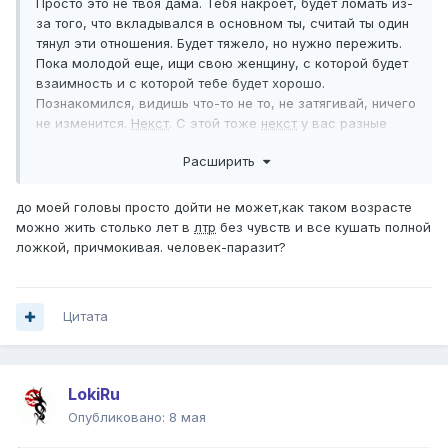
Просто это не твоя дама. Тебя накроет, будет ломать из-
за того, что вкладывался в основном ты, считай ты один
тянул эти отношения. Будет тяжело, но нужно пережить.
Пока молодой еще, ищи свою женщину, с которой будет
взаимность и с которой тебе будет хорошо.
Познакомился, видишь что-то не то, не затягивай, ничего
не изменится.
Некст
. С этой тоже
некст
у вас разные
цели и да, она тебя не любила.
Расширить
до моей головы просто дойти не может,как таком возрасте
можно жить столько лет в
лтр
без чувств и все кушать полной
ложкой, причмокивая. человек-паразит?
Цитата
LokiRu
Опубликовано:
8 мая