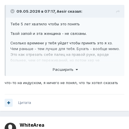
09.05.2026 в 07:17,
Aesir
сказал:
Тебе 5 лет хватило чтобы это понять
Твой запой и эта женщина - не связаны.
Сколько времени у тебя уйдет чтобы принять это я хз.
Чем раньше - тем лучше для тебя. Бухать - вообще мимо.
Это как отрезать себе палец на правой руке, вроде
больнее, чем от переживаний, но потом хер че
поделаешь.
Расширить
А теперь представь, что есть отдельная баба, которой в
принципе до звезды, что мужик перед ней прыгает и
что-то на индуском, я ничего не понял, что ты хотел сказать
кринжует. Ей бы самой на хотелось чтобы было, по ее
желанию, и чтобы это был такой интересный интересный
уникальный, а тут этот, он конечно кринжовый и
Цитата
старается, но не то, непонятно. Нет времени скучать и
нет места интересу к нему. А он еще и обижаешься -
сам ведь решил крутить и вертеть перед ней, сам
обиделся.
WhiteArea