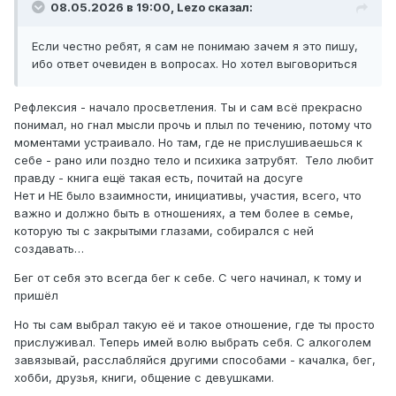
08.05.2026 в 19:00,
Lezo
сказал:
Если честно ребят, я сам не понимаю зачем я это пишу,
ибо ответ очевиден в вопросах. Но хотел выговориться
Рефлексия - начало просветления. Ты и сам всё прекрасно
понимал, но гнал мысли прочь и плыл по течению, потому что
моментами устраивало. Но там, где не прислушиваешься к
себе - рано или поздно тело и психика затрубят. Тело любит
правду - книга ещё такая есть, почитай на досуге
Нет и НЕ было взаимности, инициативы, участия, всего, что
важно и должно быть в отношениях, а тем более в семье,
которую ты с закрытыми глазами, собирался с ней
создавать…
Бег от себя это всегда бег к себе. С чего начинал, к тому и
пришёл
Но ты сам выбрал такую её и такое отношение, где ты просто
прислуживал. Теперь имей волю выбрать себя. С алкоголем
завязывай, расслабляйся другими способами - качалка, бег,
хобби, друзья, книги, общение с девушками.