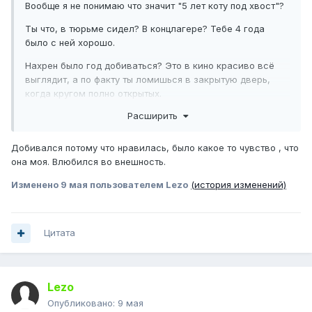
Вообще я не понимаю что значит "5 лет коту под хвост"?
Ты что, в тюрьме сидел? В концлагере? Тебе 4 года
было с ней хорошо.
Нахрен было год добиваться? Это в кино красиво всё
выглядит, а по факту ты ломишься в закрытую дверь,
когда кругом полно открытых.
Расширить
И что значит "начал париться из-за того что нелюбим"?
Почему твоя самооценка зависит от настроения какой-
то женщины?
Добивался потому что нравилась, было какое то чувство , что
она моя. Влюбился во внешность.
Вообще что за мания сразу в запой уходить? Шёл бы в
спортзал штангу потягать либо в борцовскую секцию
Изменено
9 мая
пользователем Lezo
(история изменений)
отлупил бы кого-либо.
Вообще я считаю что у мужика должны быть цели в
жизни не связанные с женщинами и семьёй, а создание
Цитата
семьи идти пунктом третьим. Потому что иначе будут вот
такие сопли.
Lezo
Опубликовано:
9 мая