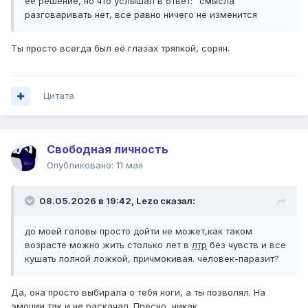
ее решение, но что услышал в ответ: "смысла
разговаривать нет, все равно ничего не изменится
Ты просто всегда был её глазах тряпкой, сорян.
Цитата
Свободная личность
Опубликовано:
11 мая
08.05.2026 в 19:42,
Lezo
сказал:
до моей головы просто дойти не может,как таком
возрасте можно жить столько лет в
лтр
без чувств и все
кушать полной ложкой, причмокивая. человек-паразит?
Да, она просто выбирала о тебя ноги, а ты позволял. На
эмоции так и не раскачал. Пресно, никак.