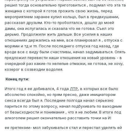
решил тогда основательно приготовиться , подумал что эта та
женщина с которой я готов прожить свою жизнь, перед
мероприятием заранее купил кольцо, был в предвкушении,
рассказал друзьям. Кто-то проболтался, дошло до моей
дамы, она испугалась и сказала что не готова. Съел это
дерьмо. Продолжили жить дальше. Все усилия в наших
отношениях держались на мне, все планировал я , отпуска с
морями и тд и тп. После последнего отпуска год назад, где
вроде все с виду были счастливы, начал задумываться. Опять
предложил перевести наши отношения на новый уровень - в
очередной раз какие-то нелепые отмазки, не готова, не хочу,
козерог в созвездии водолея.
Конец пути:
Итого год я ее добивался, 4 года
ЛТР
, в которых все было
абсолютно спокойно, но прям пресно, даже инициатором
секса всегда был я. Последние полгода начал серьезно
париться по этому вопросу, начал подбухивать по выходным
от безысходности и понимания , что я не любим. В итоге под
алкоголем решил окончательно расставить точки на И:
ее претензии- мол забухиваться стал и перестал уделять ей