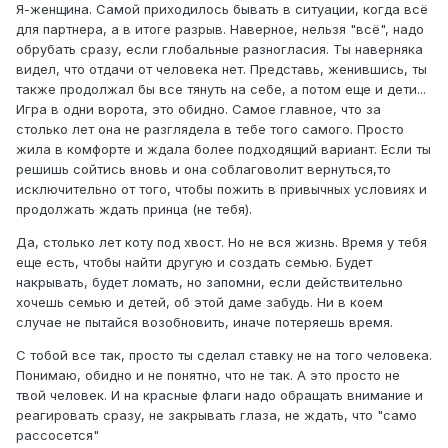
Я-женщина. Самой приходилось бывать в ситуации, когда всё
для партнера, а в итоге разрыв. Наверное, нельзя "всё", надо
обрубать сразу, если глобальные разногласия. Ты наверняка
видел, что отдачи от человека нет. Представь, женившись, ты
также продолжал бы все тянуть на себе, а потом еще и дети...
Игра в одни ворота, это обидно. Самое главное, что за
столько лет она не разглядела в тебе того самого. Просто
жила в комфорте и ждала более подходящий вариант. Если ты
решишь сойтись вновь и она соблаговолит вернуться,то
исключительно от того, чтобы пожить в привычных условиях и
продолжать ждать принца (не тебя).
Да, столько лет коту под хвост. Но не вся жизнь. Время у тебя
еще есть, чтобы найти другую и создать семью. Будет
накрывать, будет ломать, но запомни, если действительно
хочешь семью и детей, об этой даме забудь. Ни в коем
случае не пытайся возобновить, иначе потеряешь время.
С тобой все так, просто ты сделал ставку не на того человека.
Понимаю, обидно и не понятно, что не так. А это просто не
твой человек. И на красные флаги надо обращать внимание и
реагировать сразу, не закрывать глаза, не ждать, что "само
рассосется"