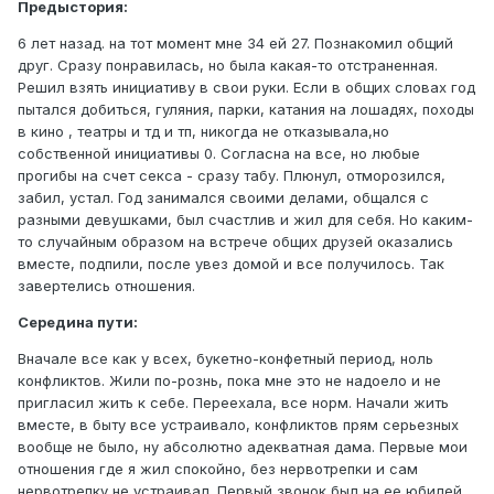
Предыстория:
6 лет назад. на тот момент мне 34 ей 27. Познакомил общий
друг. Сразу понравилась, но была какая-то отстраненная.
Решил взять инициативу в свои руки. Если в общих словах год
пытался добиться, гуляния, парки, катания на лошадях, походы
в кино , театры и тд и тп, никогда не отказывала,но
собственной инициативы 0. Согласна на все, но любые
прогибы на счет секса - сразу табу. Плюнул, отморозился,
забил, устал. Год занимался своими делами, общался с
разными девушками, был счастлив и жил для себя. Но каким-
то случайным образом на встрече общих друзей оказались
вместе, подпили, после увез домой и все получилось. Так
завертелись отношения.
Середина пути:
Вначале все как у всех, букетно-конфетный период, ноль
конфликтов. Жили по-рознь, пока мне это не надоело и не
пригласил жить к себе. Переехала, все норм. Начали жить
вместе, в быту все устраивало, конфликтов прям серьезных
вообще не было, ну абсолютно адекватная дама. Первые мои
отношения где я жил спокойно, без нервотрепки и сам
нервотрепку не устраивал. Первый звонок был на ее юбилей,