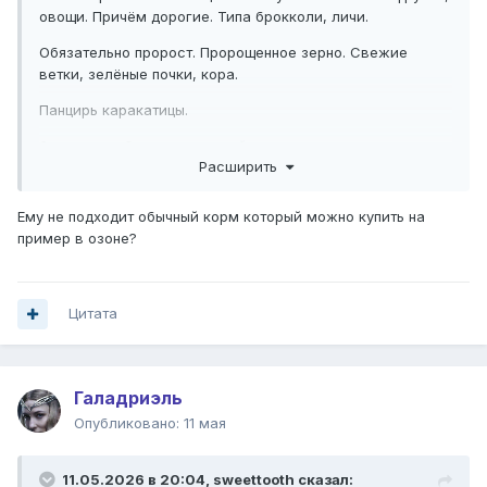
овощи. Причём дорогие. Типа брокколи, личи.
Обязательно пророст. Пророщенное зерно. Свежие
ветки, зелёные почки, кора.
Панцирь каракатицы.
Зелень, особенно сельдерей и тд.
Расширить
В общем, рацион очень дорогой. Человек должен быть
уверен, что он и протяжении всей его жизни сможет это
Ему не подходит обычный корм который можно купить на
все ему покупать.
пример в озоне?
Цитата
Галадриэль
Опубликовано:
11 мая
11.05.2026 в 20:04,
sweettooth
сказал: