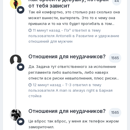
44
от тебя зависит
Так ей комфортно, это столько раз сколько она
может вынести, вытерпеть. Это то к чему она
привыкла и то на что будет прогибать в том...
11 минут назад
-
Пэ^
ответил в тему
пользователя
Antonelli
в
Pазвитие и удержание
отношений для мужчин
Отношения для неудачников?
1565
Да. Задача тут ответственного за исполнение
регламента либо выполнить, либо наверх
отнести все риски невыполнения, плюс риски...
12 минут назад
-
T-3
ответил в тему
пользователя
A man is always right
в
Барная
стойка
Отношения для неудачников?
1565
Це вброс так вброс, у меня аж телефон жиром
замориточил.