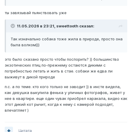
ты завязывай пьянствовать уже
11.05.2026 в 23:21,
sweettooth
сказал:
Так изначально собака тоже жила в природе, просто она
была волком)))
это было сказано просто чтобы поспорить? )) большинство
экзотических птиц по-прежнему остаются дикими с
потребностью летать и жить в стае. собаки же едва ли
выживут в дикой природе
п.с. а по теме. кто кого только не заводит )) в инсте видела,
как девушка выкупила фенька у уличных фотографов, живет у
нее в квартире. еще один чувак приобрел каракала, видео как
этот дикий кот рычит, когда к нему с камерой подходят,
впечатляет )
Цитата