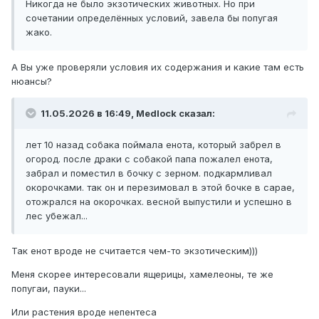
Никогда не было экзотических животных. Но при
сочетании определённых условий, завела бы попугая
жако.
А Вы уже проверяли условия их содержания и какие там есть
нюансы?
11.05.2026 в 16:49,
Medlock
сказал:
лет 10 назад собака поймала енота, который забрел в
огород. после драки с собакой папа пожалел енота,
забрал и поместил в бочку с зерном. подкармливал
окорочками. так он и перезимовал в этой бочке в сарае,
отожрался на окорочках. весной выпустили и успешно в
лес убежал...
Так енот вроде не считается чем-то экзотическим)))
Меня скорее интересовали ящерицы, хамелеоны, те же
попугаи, пауки...
Или растения вроде непентеса