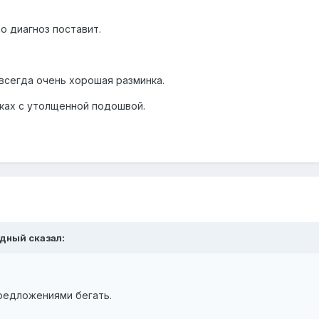
о диагноз поставит.
всегда очень хорошая разминка.
овках с утолщенной подошвой.
адный сказал:
предложениями бегать.