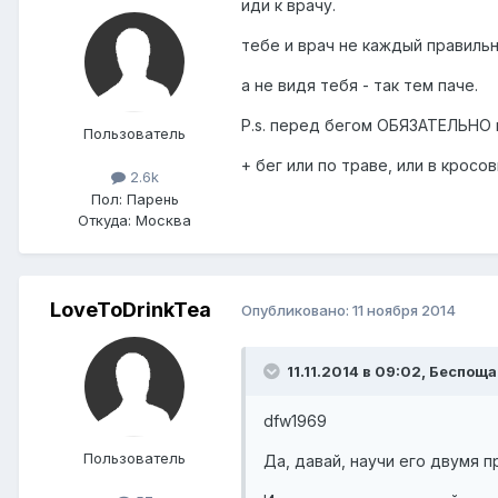
иди к врачу.
тебе и врач не каждый правильн
а не видя тебя - так тем паче.
P.s. перед бегом ОБЯЗАТЕЛЬНО 
Пользователь
+ бег или по траве, или в крос
2.6k
Пол:
Парень
Откуда:
Москва
LoveToDrinkTea
Опубликовано:
11 ноября 2014
11.11.2014 в 09:02, Беспощ
dfw1969
Пользователь
Да, давай, научи его двумя 