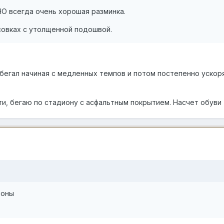
НО всегда очень хорошая разминка.
росовках с утолщенной подошвой.
бегал начиная с медленных темпов и потом постепенно ускорял
ти, бегаю по стадиону с асфальтным покрытием. Насчет обуви
роны