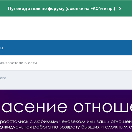
Путеводитель по форуму (ссылки на FAQ'и и пр.)
бы
ользователи в сети
еге.