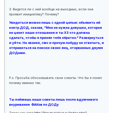
3. Видется ли с ней вообще на выходных, если она
проявит инициативу? Почему?
Увидеться можно лишь с одной целью: объявить ей
контр ДОД, сказав, "Мне не нужна девушка, которая
не ценит наши отношения и ты ХЗ что должна
сделать, чтобы я принял тебя обратно." Развернуться
и уйти. На звонки, смс и прочую лабуду не отвечать, и
отправиться на поиски своих яиц, оторванных двумя
ДОДами.
P.s. Просьба обосновывать свои советы. Что бы я понял
почему именно так.
Ты поймешь наши советы лишь после вдумчивого
вкуривания ФАКов по ДОДу
Таких как этот
http://forum.pickup.ru/index.php?