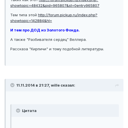
showtopic=48432&pid=965807&st=0entry965807
Тем типа этой
http://forum.pickup.ru/index.php?
showtopic=142884&hl=
И тем про ДОД из Золотого Фонда.
А также "Разбивателя сердец" Веллера.
Рассказа "Кирпичи" и тому подобной литературы.
11.11.2014 в 21:27, wille сказал:
Цитата