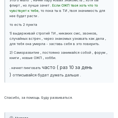
этого мало , начни пару новых знакомств , хотя бы
флирт , но лучше зачет
. Если ОЖП твоя хоть что то
чувствует к тебе
, то пока ты в ТИ ,твоя значимость для
нее будет расти .
то есть 2 пункта
1) выдерживай строгий ТИ , никаких смс, звонков,
случайных встреч , через знакомых узнавать как дела ,
для тебя она умерла - заставь себя в это поверить.
2) Саморазвитие , постоянно занимайся собой , форум ,
книги , новые ОЖП , хобби.
часто ( раз 10 за день
. начнет пинговать
)
отписывайся будет думать дальше .
Спасибо, за помощь. Буду развиваться.