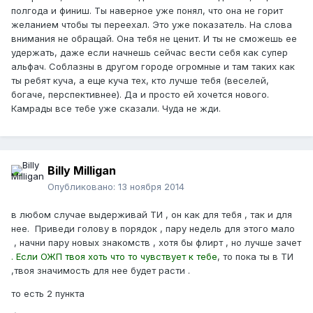
полгода и финиш. Ты наверное уже понял, что она не горит
желанием чтобы ты переехал. Это уже показатель. На слова
внимания не обращай. Она тебя не ценит. И ты не сможешь ее
удержать, даже если начнешь сейчас вести себя как супер
альфач. Соблазны в другом городе огромные и там таких как
ты ребят куча, а еще куча тех, кто лучше тебя (веселей,
богаче, перспективнее). Да и просто ей хочется нового.
Камрады все тебе уже сказали. Чуда не жди.
Billy Milligan
Опубликовано:
13 ноября 2014
в любом случае выдерживай ТИ , он как для тебя , так и для
нее. Приведи голову в порядок , пару недель для этого мало
, начни пару новых знакомств , хотя бы флирт , но лучше зачет
. Если ОЖП твоя хоть что то чувствует к тебе
, то пока ты в ТИ
,твоя значимость для нее будет расти .
то есть 2 пункта