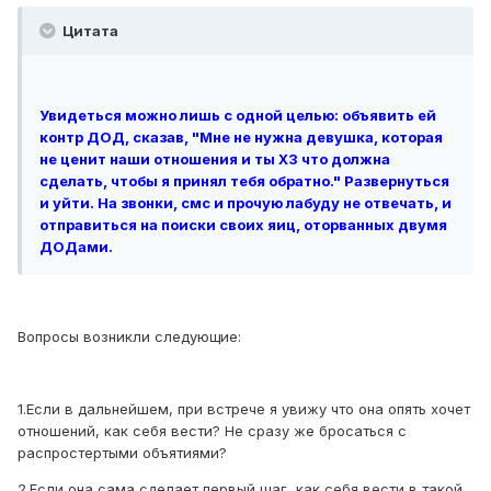
Цитата
Увидеться можно лишь с одной целью: объявить ей
контр ДОД, сказав, "Мне не нужна девушка, которая
не ценит наши отношения и ты ХЗ что должна
сделать, чтобы я принял тебя обратно." Развернуться
и уйти. На звонки, смс и прочую лабуду не отвечать, и
отправиться на поиски своих яиц, оторванных двумя
ДОДами.
Вопросы возникли следующие:
1.Если в дальнейшем, при встрече я увижу что она опять хочет
отношений, как себя вести? Не сразу же бросаться с
распростертыми объятиями?
2.Если она сама сделает первый шаг, как себя вести в такой