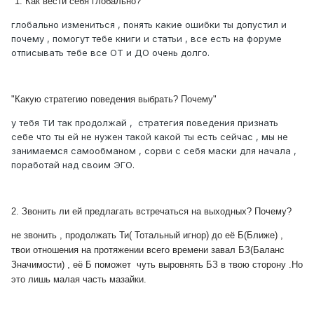
"1. Как вести себя глобально?
глобально измениться , понять какие ошибки ты допустил и
почему , помогут тебе книги и статьи , все есть на форуме
отписывать тебе все ОТ и ДО очень долго.
"Какую стратегию поведения выбрать? Почему"
у тебя ТИ так продолжай , стратегия поведения признать
себе что ты ей не нужен такой какой ты есть сейчас , мы не
занимаемся самообманом , сорви с себя маски для начала ,
поработай над своим ЭГО.
2. Звонить ли ей предлагать встречаться на выходных? Почему?
не звонить , продолжать Ти( Тотальный игнор) до её Б(Ближе) ,
твои отношения на протяжении всего времени завал БЗ(Баланс
Значимости) , её Б поможет чуть выровнять БЗ в твою сторону .Но
это лишь малая часть мазайки.