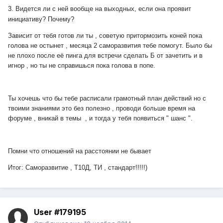
3. Видется ли с ней вообще на выходных, если она проявит
инициативу? Почему?
Зависит от тебя готов ли ты , советую притормозить коней пока
голова не остынет , месяца 2 саморазвития тебе помогут. Было бы
не плохо после её пинга для встречи сделать Б от зачетить и в
игнор , но ты не справишься пока голова в попе.
Ты хочешь что бы тебе расписали грамотный план действий но с
твоими знаниями это без полезно , проводи больше время на
форуме , вникай в темы , и тогда у тебя появиться " шанс ".
Помни что отношений на расстоянии не бывает
Итог: Саморазвитие , Т10Д, ТИ , стандарт!!!!!)
User #179195