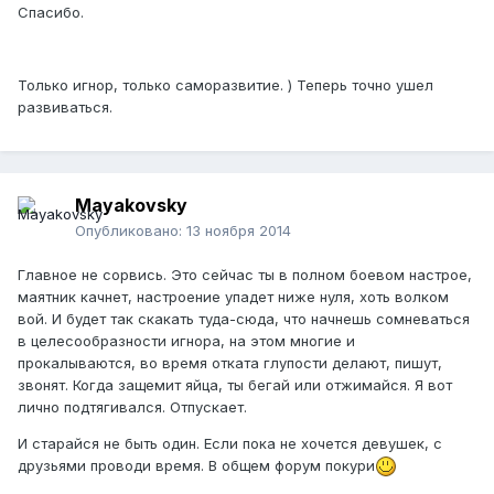
Спасибо.
Только игнор, только саморазвитие. ) Теперь точно ушел
развиваться.
Mayakovsky
Опубликовано:
13 ноября 2014
Главное не сорвись. Это сейчас ты в полном боевом настрое,
маятник качнет, настроение упадет ниже нуля, хоть волком
вой. И будет так скакать туда-сюда, что начнешь сомневаться
в целесообразности игнора, на этом многие и
прокалываются, во время отката глупости делают, пишут,
звонят. Когда защемит яйца, ты бегай или отжимайся. Я вот
лично подтягивался. Отпускает.
И старайся не быть один. Если пока не хочется девушек, с
друзьями проводи время. В общем форум покури