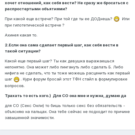
хочет отношений, как себя вести? Не сразу же бросаться с
распростертыми объятиями?
При какой еще встрече? При той где ты ее ДОДнешь?
Или
при гипотетической встрече ?
Ахинея какая то.
2.Если она сама сделает первый шаг, как себя вести в
такой ситуации?
Какой еще первый шаг? Ты как девушка выражаешься
непонятно. Она может либо пингануть либо сделать Б. Либо
нифига не сделать, что ты тоже можешь расценить как первый
шаг
. Кури форум бросай этот ТФН стайл в формулировке
вопросов.
Трахать то есть кого.) Для СО она мне и нужна, думаю да
для СО (Секс Онли) то бишь только секс без обязательств -
объясняю на пальцах. Она тебе сейчас не подходит по причине
завышенной значимости.