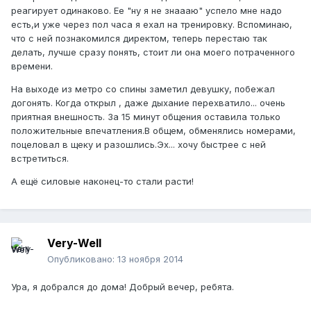
реагирует одинаково. Ее "ну я не знаааю" успело мне надо
есть,и уже через пол часа я ехал на тренировку. Вспоминаю,
что с ней познакомился директом, теперь перестаю так
делать, лучше сразу понять, стоит ли она моего потраченного
времени.
На выходе из метро со спины заметил девушку, побежал
догонять. Когда открыл , даже дыхание перехватило... очень
приятная внешность. За 15 минут общения оставила только
положительные впечатления.В общем, обменялись номерами,
поцеловал в щеку и разошлись.Эх... хочу быстрее с ней
встретиться.
А ещё силовые наконец-то стали расти!
Very-Well
Опубликовано:
13 ноября 2014
Ура, я добрался до дома! Добрый вечер, ребята.