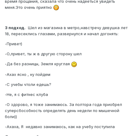
время прощания, сказала что очень надееться увидеть
меня.Это очень приятно
3 подход.
Шел из магазина в метро,навстречу девушка лет
18, пересеклись глазами, развернулся и начал догонять:
-Привет)
-О,привет, ты ж в другую сторону шел
-Да без разницы, Земля круглая
-Ахах ясно , ну пойдем
-С учебы чтоли едешь?
-Не, я с фитнес клуба
-О здорово, я тоже занимаюсь. За полтора года приобрел
суперсбособность определять день недели по мышечной
боли))
-Ахаха, Я недавно занимаюсь, как на учебу поступила