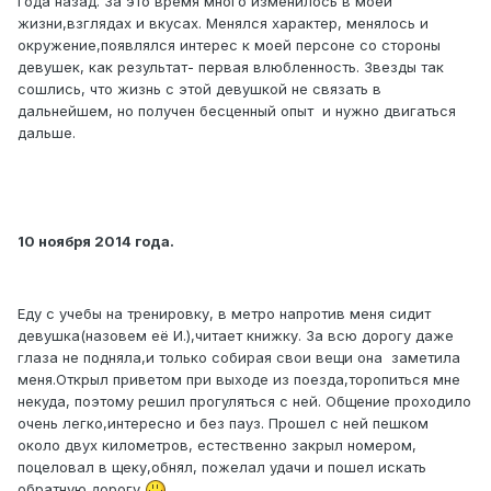
года назад. За это время много изменилось в моей
жизни,взглядах и вкусах. Менялся характер, менялось и
окружение,появлялся интерес к моей персоне со стороны
девушек, как результат- первая влюбленность. Звезды так
сошлись, что жизнь с этой девушкой не связать в
дальнейшем, но получен бесценный опыт и нужно двигаться
дальше.
10 ноября 2014 года.
Еду с учебы на тренировку, в метро напротив меня сидит
девушка(назовем её И.),читает книжку. За всю дорогу даже
глаза не подняла,и только собирая свои вещи она заметила
меня.Открыл приветом при выходе из поезда,торопиться мне
некуда, поэтому решил прогуляться с ней. Общение проходило
очень легко,интересно и без пауз. Прошел с ней пешком
около двух километров, естественно закрыл номером,
поцеловал в щеку,обнял, пожелал удачи и пошел искать
обратную дорогу