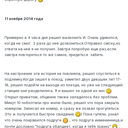
11 ноября 2014 года
Примерно в 4 часа дня решил вызвонить И. Очень удивился,
когда не смог 2 раза до неё дозвониться.Отправил смску,но
ответа на неё я не получил. Завтра попробую еще раз,если
завтра повториться то же самое, придеться забить.
На настроение эта история не повлияла, решил спуститься в
подземку.Когда зашел в поезд, заметил двух девушек лет 17-
18, решил подойти на выходе из поезда, но уже на следующей
станции они разделились. Я и вышел за одной из них
Открыл приветом, общение также заладилось без проблем.
Минут 10 поболтали про жили-были, решил что пора закрыть
номером. Записал её номер, и сразу же позвал прогуляться.
Это ж получается быстрое свидание
) Пока гуляли, узнал
что очень понравился подруге
, что подруга иименинница,и
почти дословно:"подруга обалдеет, когда я тебя трахну"
.