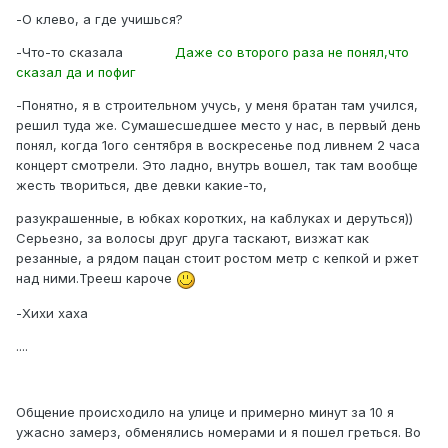
-О клево, а где учишься?
-Что-то сказала
Даже со второго раза не понял,что
сказал да и пофиг
-Понятно, я в строительном учусь, у меня братан там учился,
решил туда же. Сумашесшедшее место у нас, в первый день
понял, когда 1ого сентября в воскресенье под ливнем 2 часа
концерт смотрели. Это ладно, внутрь вошел, так там вообще
жесть твориться, две девки какие-то,
разукрашенные, в юбках коротких, на каблуках и деруться))
Серьезно, за волосы друг друга таскают, визжат как
резанные, а рядом пацан стоит ростом метр с кепкой и ржет
над ними.Трееш кароче
-Хихи хаха
....
Общение происходило на улице и примерно минут за 10 я
ужасно замерз, обменялись номерами и я пошел греться. Во