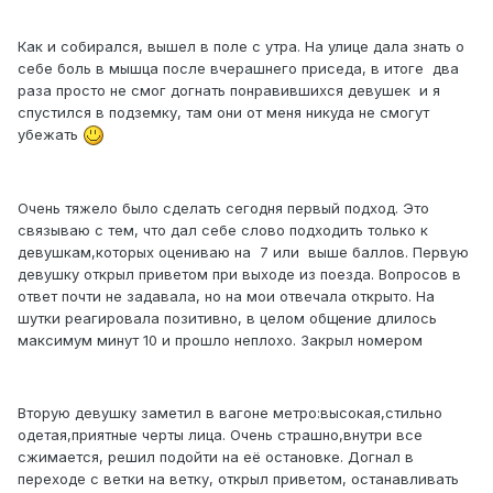
Как и собирался, вышел в поле с утра. На улице дала знать о
себе боль в мышца после вчерашнего приседа, в итоге два
раза просто не смог догнать понравившихся девушек и я
спустился в подземку, там они от меня никуда не смогут
убежать
Очень тяжело было сделать сегодня первый подход. Это
связываю с тем, что дал себе слово подходить только к
девушкам,которых оцениваю на 7 или выше баллов. Первую
девушку открыл приветом при выходе из поезда. Вопросов в
ответ почти не задавала, но на мои отвечала открыто. На
шутки реагировала позитивно, в целом общение длилось
максимум минут 10 и прошло неплохо. Закрыл номером
Вторую девушку заметил в вагоне метро:высокая,стильно
одетая,приятные черты лица. Очень страшно,внутри все
сжимается, решил подойти на её остановке. Догнал в
переходе с ветки на ветку, открыл приветом, останавливать