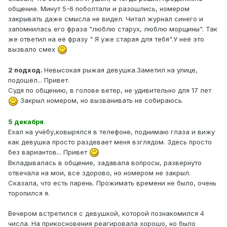
общение. Минут 5-6 поболтали и разошлись, номером
закрывать даже смысла не видел. Читал журнал синего и
запомнилась его фраза "люблю старух, люблю морщины". Так
же ответил на её фразу " Я уже старая для тебя".У неё это
вызвало смех
2 подход.
Невысокая рыжая девушка.Заметил на улице,
подошёл... Привет.
Судя по общению, в голове ветер, не удивительно для 17 лет
Закрыл номером, но вызванивать не собираюсь.
5 декабря
.
Ехал на учёбу,ковырялся в телефоне, поднимаю глаза и вижу
как девушка просто раздевает меня взглядом. Здесь просто
без вариантов... Привет
Вкладывалась в общение, задавала вопросы, развернуто
отвечала на мои, все здорово, но номером не закрыл.
Сказала, что есть парень. Прожимать времени не было, очень
торопился я.
Вечером встретился с девушкой, которой познакомился 4
числа. На прикосновения реагировала хорошо, но было