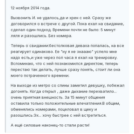
12 ноября 2014 года.
Вызвонить И. не удалось,да и хрен с ней. Сразу же
договорился о встрече с другой. Пока ехал на свидание,
сделал один подход. Времени почти не было: 5 минут
ляля и разошлись. Без номера.
Теперь о свидании:бестолковая деваха попалась, на все
реагирует одинаково. Ее "ну я не знаааю" успело мне
надо есть,и уже через пол часа я ехал на тренировку.
Вспоминаю, что с ней познакомился директом, теперь
перестаю так делать, лучше сразу понять, стоит ли она
моего потраченного времени.
На выходе из метро со спины заметил девушку, побежал
догонять. Когда открыл , даже дыхание перехватило...
очень приятная внешность. За 15 минут общения
оставила только положительные впечатления.В общем,
обменялись номерами, поцеловал в щеку и
разошлись.Эх... хочу быстрее с ней встретиться.
А ещё силовые наконец-то стали расти!