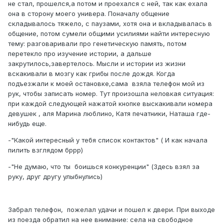
не стал, прошелся,а потом и проехался с ней, так как ехала
она в сторону моего универа. Поначалу общение
складывалось тяжело, с паузами, хотя она и вкладывалась в
общение, потом сумели общими усилиями найти интересную
тему: разговаривали про генетическую память, потом
перетекло про изучение истории, а дальше
закрутилось,завертелось. Мысли и истории из жизни
вскакивали в мозгу как грибы после дождя. Когда
подъезжали к моей остановке,сама взяла телефон мой из
рук, чтобы записать номер. Тут произошла неловкая ситуация:
при каждой следующей нажатой кнопке выскакивали номера
девушек , аля Марина люблино, Катя печатники, Наташа где-
нибудь еще.
-"Какой интересный у тебя список контактов" ( И как начала
пилить взглядом бррр)
-"Не думаю, что ты боишься конкуренции" (Здесь взял за
руку, друг другу улыбнулись)
Забрал телефон, пожелал удачи и пошел к двери. При выходе
из поезда обратил на нее внимание: села на свободное