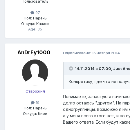
Пользователь
97
Пол:
Парень
Откуда:
Казань
Age: 35
AnDrEy1000
Опубликовано:
15 ноября 2014
14.11.2014 в 07:00, Just An
Конкретику, где что не получ
Старожил
Понимаете, зачастую я начинаю 
19
долго остаюсь "другом". На пар
Пол:
Парень
одногруппницы. Возможно я им 
Откуда:
Киев
а у меня всего этого нет, и по 
Вашего ответа. Если будут каки