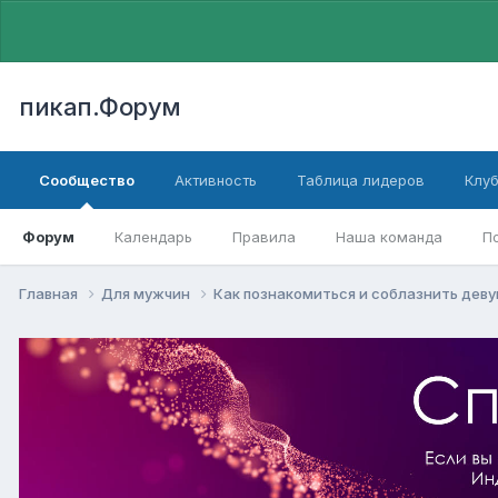
пикап.Форум
Сообщество
Активность
Таблица лидеров
Клу
Форум
Календарь
Правила
Наша команда
П
Главная
Для мужчин
Как познакомиться и соблазнить дев