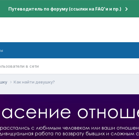
Путеводитель по форуму (ссылки на FAQ'и и пр.)
бы
ользователи в сети
ушку
Как найти девушку?