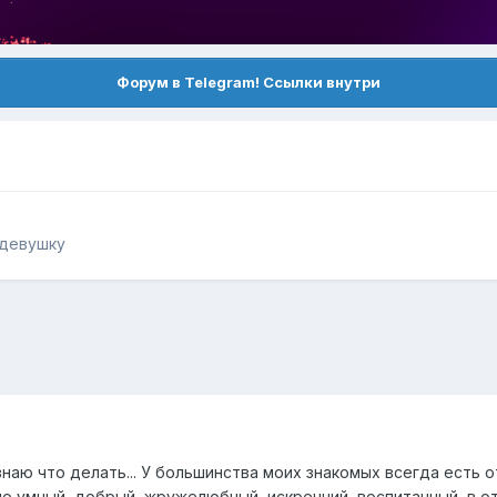
Форум в Telegram! Ссылки внутри
 девушку
наю что делать... У большинства моих знакомых всегда есть от
но умный, добрый, жружелюбный, искренний, воспитанный, в от