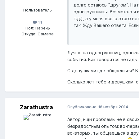
долго остаюсь "другом". На п
Пользователь
одногруппницы. Возможно я 
т.д.), а у меня всего этого н
14
так. Жду Вашего ответа. Есл
Пол:
Парень
Откуда:
Самара
Лучше на одногруппниц, однокла
событий. Как говорится не гадь 
С девушками где общаешься? В
Сколько лет тебе и девушкам, 
Zarathustra
Опубликовано:
16 ноября 2014
Автор, ищи проблемы не в своих
безрадостным опытом: во-первы
во-вторых, ты общаешься в друж