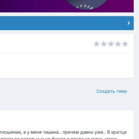
Создать тему
ношения, а у меня тишина... причем давно уже... В кратце
личии от остальных не бухаю и почти не курю, умею