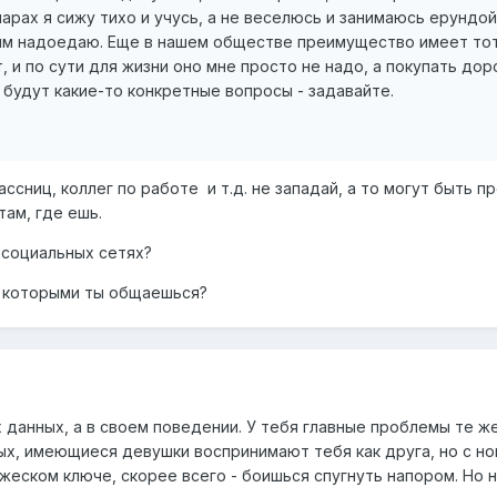
арах я сижу тихо и учусь, а не веселюсь и занимаюсь ерундой
им надоедаю. Еще в нашем обществе преимущество имеет тот,
ет, и по сути для жизни оно мне просто не надо, а покупать до
и будут какие-то конкретные вопросы - задавайте.
ссниц, коллег по работе и т.д. не западай, а то могут быть 
там, где ешь.
 социальных сетях?
с которыми ты общаешься?
 данных, а в своем поведении. У тебя главные проблемы те ж
х, имеющиеся девушки воспринимают тебя как друга, но с но
еском ключе, скорее всего - боишься спугнуть напором. Но н