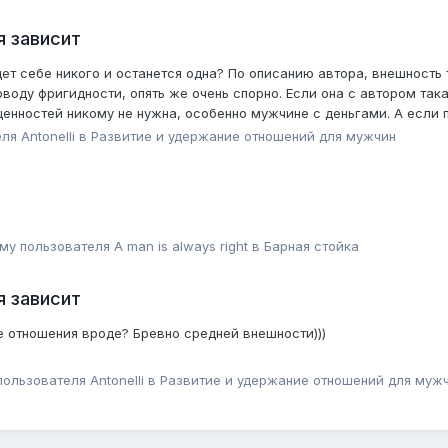
я зависит
йдет себе никого и останется одна? По описанию автора, внешность
поводу фригидности, опять же очень спорно. Если она с автором так
 ценностей никому не нужна, особенно мужчине с деньгами. А если п
еля
Antonelli
в
Pазвитие и удержание отношений для мужчин
ему пользователя
A man is always right
в
Барная стойка
я зависит
ые отношения вроде? Бревно средней внешности)))
 пользователя
Antonelli
в
Pазвитие и удержание отношений для муж