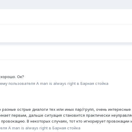
 хорошо. Ок?
тему пользователя
A man is always right
в
Барная стойка
 разные острые диалоги тех или иных пар/групп, очень интересные
ачинает первым, дальше ситуация становится практически неуправля
 провокацию. В некоторых случаях, тот кто игнорирует провокации 
теля
A man is always right
в
Барная стойка