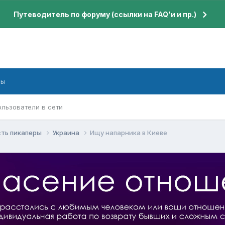
Путеводитель по форуму (ссылки на FAQ'и и пр.)
бы
ользователи в сети
сть пикаперы
Украина
Ищу напарника в Киеве