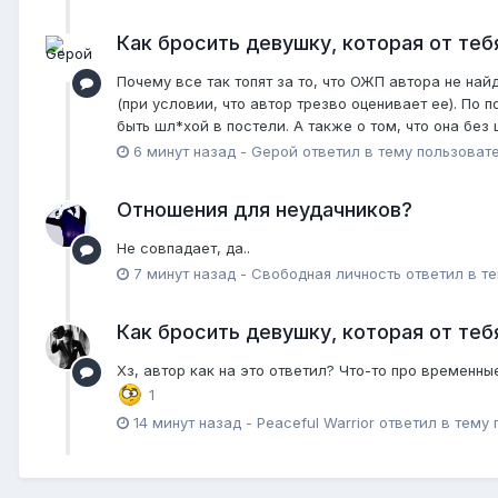
Как бросить девушку, которая от теб
Почему все так топят за то, что ОЖП автора не на
(при условии, что автор трезво оценивает ее). По 
быть шл*хой в постели. А также о том, что она без
6 минут назад
-
Gерой
ответил в тему пользоват
Отношения для неудачников?
Не совпадает, да..
7 минут назад
-
Свободная личность
ответил в т
Как бросить девушку, которая от теб
Хз, автор как на это ответил? Что-то про временн
1
14 минут назад
-
Peaceful Warrior
ответил в тему