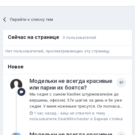
Перейти к списку тем
Сейчас на странице
0 пользователей
Нет пользователей, просматривающих эту страницу.
Новое
Модельки не всегда красивые
91
или парни их боятся?
Мы седня с сыном Казбек штурмовали(не до
вершины, офкозе). 57к шагов за день и 6к уже
седня. У меня ноженьки трясутся. Он полчаса...
1 час назад
-
виш ня
ответил в тему
пользователя
DeanWinchester
в
Барная стойка
Модельки не всегда красивые