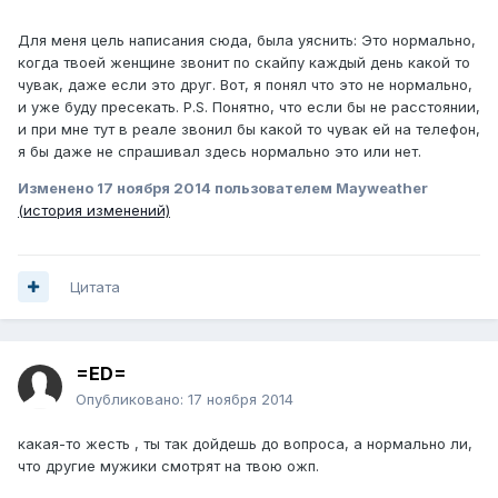
Для меня цель написания сюда, была уяснить: Это нормально,
когда твоей женщине звонит по скайпу каждый день какой то
чувак, даже если это друг. Вот, я понял что это не нормально,
и уже буду пресекать. P.S. Понятно, что если бы не расстоянии,
и при мне тут в реале звонил бы какой то чувак ей на телефон,
я бы даже не спрашивал здесь нормально это или нет.
Изменено
17 ноября 2014
пользователем Mayweather
(история изменений)
Цитата
=ED=
Опубликовано:
17 ноября 2014
какая-то жесть , ты так дойдешь до вопроса, а нормально ли,
что другие мужики смотрят на твою ожп.