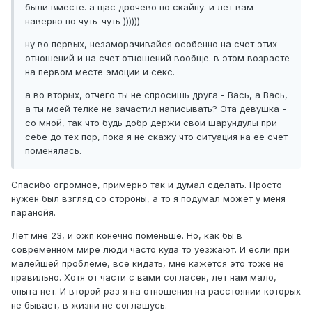
были вместе. а щас дрочево по скайпу. и лет вам
наверно по чуть-чуть ))))))
ну во первых, незаморачивайся особенно на счет этих
отношений и на счет отношений вообще. в этом возрасте
на первом месте эмоции и секс.
а во вторых, отчего ты не спросишь друга - Вась, а Вась,
а ты моей телке не зачастил написывать? Эта девушка -
со мной, так что будь добр держи свои шарундулы при
себе до тех пор, пока я не скажу что ситуация на ее счет
поменялась.
Спасибо огромное, примерно так и думал сделать. Просто
нужен был взгляд со стороны, а то я подумал может у меня
паранойя.
Лет мне 23, и ожп конечно поменьше. Но, как бы в
современном мире люди часто куда то уезжают. И если при
малейшей проблеме, все кидать, мне кажется это тоже не
правильно. Хотя от части с вами согласен, лет нам мало,
опыта нет. И второй раз я на отношения на расстоянии которых
не бывает, в жизни не соглашусь.