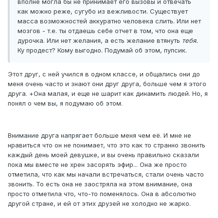
вполне могла бы не принимает его вызовы и отвечать
как можно реже, сугубо из вежливости. Существует
масса возможностей аккуратно человека слить. Или нет
мозгов - т.е. ты отдаешь себе отчет в том, что она еще
дурочка. Или нет желания, а есть желание втянуть
тебя.
Ку продест? Кому выгодно. Подумай об этом, пупсик.
Этот друг, с ней учился в одном классе, и общались они до
меня очень часто и знают они друг друга, больше чем я этого
друга. +Она малая, и еще не шарит как динамить людей. Но, я
понял о чем вы, я подумаю об этом.
Внимание друга напрягает больше меня чем её. И мне не
нравиться что он не понимает, что это как то странно звонить
каждый день моей девушке, и вы очень правильно сказали
пока мы вместе не хрен засорять эфир... Она же просто
отметила, что как мы начали встречаться, стали очень часто
звонить. То есть она не заостряла на этом внимание, она
просто отметила что, что-то поменялось. Она в абсолютно
другой стране, и ей от этих друзей не холодно не жарко.