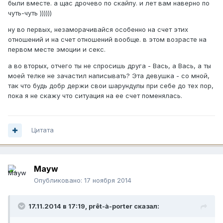
были вместе. а щас дрочево по скайпу. и лет вам наверно по
чуть-чуть ))))))
ну во первых, незаморачивайся особенно на счет этих
отношений и на счет отношений вообще. в этом возрасте на
первом месте эмоции и секс.
а во вторых, отчего ты не спросишь друга - Вась, а Вась, а ты
моей телке не зачастил написывать? Эта девушка - со мной,
так что будь добр держи свои шарундулы при себе до тех пор,
пока я не скажу что ситуация на ее счет поменялась.
Цитата
Mayw
Опубликовано:
17 ноября 2014
17.11.2014 в 17:19, prêt-à-porter сказал: