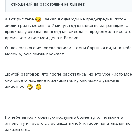
отношений на расстоянии не бывает.
а вот фиг тебе
, уехал я однажды не предупредив, потом
звонил раз в месяц по 2 минут, год катался по заграницам, ...
приехал.. у оконца ненаглядная сидела + продолжала все это
время вести все мои дела в России.
От конкретного человека зависит.. если барышня видит в тебе
мессию, всю жизнь прождет
Другой разговор, что после расстались, но это уже чисто мое
скотское отношение к женщинам, ну как можно уважать
животное
Но тебе автор я советую поступить более тупо, позвонить
аппоненту и просто в лоб выдать чтоб к твоей ненаглядной не
захаживал...