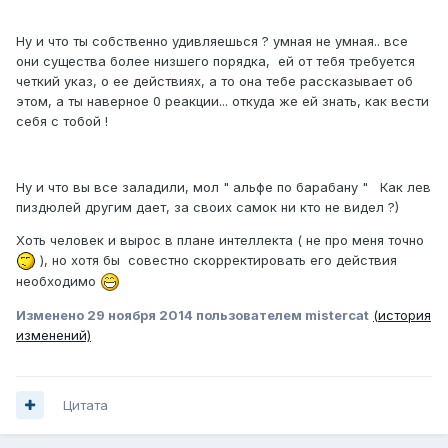
Ну и что ты собственно удивляешься ? умная не умная.. все
они существа более низшего порядка, ей от тебя требуется
четкий указ, о ее действиях, а то она тебе рассказывает об
этом, а ты наверное 0 реакции... откуда же ей знать, как вести
себя с тобой !
Ну и что вы все заладили, мол " альфе по барабану " Как лев
пиздюлей другим дает, за своих самок ни кто не видел ?)
Хоть человек и вырос в плане интеллекта ( не про меня точно
), но хотя бы совестно скорректировать его действия
необходимо
Изменено
29 ноября 2014
пользователем mistercat
(история
изменений)
Цитата