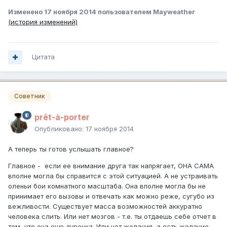
Изменено
17 ноября 2014
пользователем Mayweather
(история изменений)
Цитата
Советник
prêt-à-porter
Опубликовано:
17 ноября 2014
А теперь ты готов услышать главное?
Главное - если ее внимание друга так напрягает, ОНА САМА
вполне могла бы справится с этой ситуацией. А не устраивать
оленьи бои комнатного масштаба. Она вполне могла бы не
принимает его вызовы и отвечать как можно реже, сугубо из
вежливости. Существует масса возможностей аккуратно
человека слить. Или нет мозгов - т.е. ты отдаешь себе отчет в
том, что она еще дурочка. Или нет желания, а есть желание