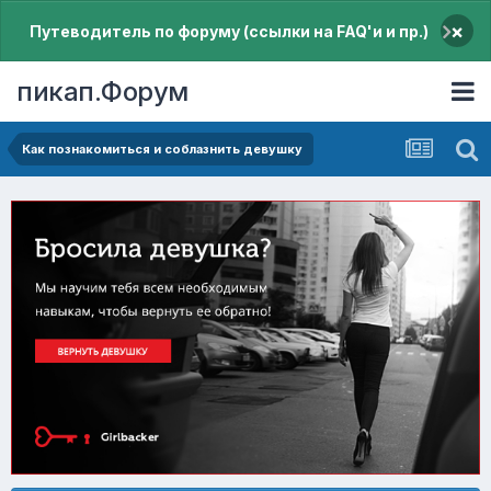
×
Путеводитель по форуму (ссылки на FAQ'и и пр.)
пикап.Форум
Как познакомиться и соблазнить девушку