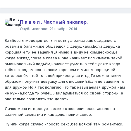
П а в е л . Частный пикапер.
Опубликовано:
21 ноября 2014
Bazilioo,ты мододец-деньги есть,устраиваешь свидание с
розами в багажнике,общаешся с девушками.Если девушка
хорошая и ты её зацепил ,я имею в виду не крышесносы,а
когда взгляд глаза в глаза и она начинает испытывать такой
эмоциональный подъём,начинает думать о тебе даже когда
тебя нет рядом как о таком хорошем и милом парне,и ей
хотелось бы чтоб ты к ней прикоснулся и т.д.То можно таким
образом получить девушку для отношений.Если не зацепил то
для дружбы.Но я так полагаю что так называемая дружба нам
не нужна,когда ты будешь вкладываться со своей стороны ,а
она только позволять это делать.
Лично меня интересует только отношения основанные на
взаимной симпатии и как дополнение-сексе.
Ну или когда скучно -просто секс,без всякой там романтики.