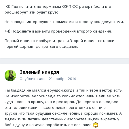
>3) Где почитать по терминам ОЖП СС рапорт (если кто
расшифрует эти будет круто)
Не знаю,не интересуюсь терминами-интересуюсь девушками.
>4) Подкиньте варианты провердения второго свидания.
Первый вариант:возбуди и трахни.Второй вариант:отложи
первый вариант до третьего свидания.
Зеленый ниндзя
Опубликовано:
21 ноября 2014
Ты бы,дядя,не маялся ерундой,когда и так к тебе вектор есть.
Не изобретай велосипед,а то кобчик отобьешь. Веди ее хоть
куда - хош на крышу,хош в ресторан. До первого секса,все
эти телодвижения - всего лишь подготовка к снятию
трусов,что твоя будущая секс-лечебница хорошо понимает. А
ты,как 15 ти летний девственник,изобретаешь,как вырвать у
бабы душу и навечно поработить ее сознание