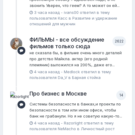
звонить Уверен, что геем? А то может он ей...
3 часа назад
-
ivans00
ответил в тему
пользователя
Касс
в
Pазвитие и удержание
отношений для мужчин
ФИЛЬМЫ - все обсуждение
2622
фильмов только сюда
не сказала бы, в фильме очень много деталей
про детство Майкла. актер (его родной
племяник) выложился на 200%, даже его...
4 часа назад
-
Medlock
ответил в тему
пользователя
Da_V
в
Барная стойка
Про бизнес в Москве
14
Системы безопасности в банках,и проекты по
безопасности в том или ином офисе, чтобы
банк не грабанули. Но я не советую какую-то...
4 часа назад
-
Razorlight
ответил в тему
пользователя
NeMacho
в
Личностный рост