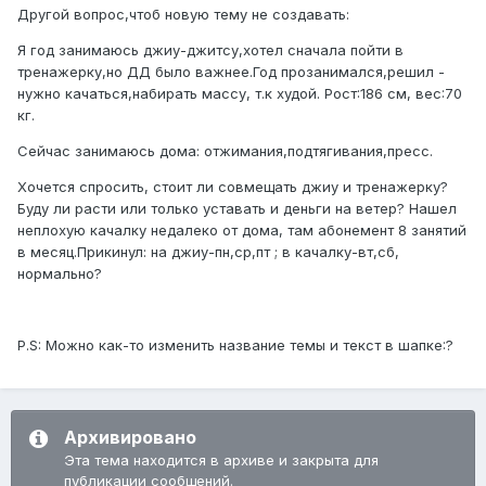
Другой вопрос,чтоб новую тему не создавать:
Я год занимаюсь джиу-джитсу,хотел сначала пойти в
тренажерку,но ДД было важнее.Год прозанимался,решил -
нужно качаться,набирать массу, т.к худой. Рост:186 см, вес:70
кг.
Сейчас занимаюсь дома: отжимания,подтягивания,пресс.
Хочется спросить, стоит ли совмещать джиу и тренажерку?
Буду ли расти или только уставать и деньги на ветер? Нашел
неплохую качалку недалеко от дома, там абонемент 8 занятий
в месяц.Прикинул: на джиу-пн,ср,пт ; в качалку-вт,сб,
нормально?
P.S: Можно как-то изменить название темы и текст в шапке:?
Архивировано
Эта тема находится в архиве и закрыта для
публикации сообщений.