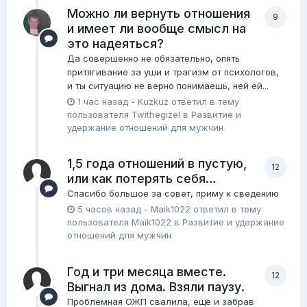
Можно ли вернуть отношения
9
и имеет ли вообще смысл на
это надеяться?
Да совершенно не обязательно, опять
притягивание за уши и трагизм от психологов,
и ты ситуацию не верно понимаешь, ней ей...
1 час назад
-
Kuzkuz
ответил в тему
пользователя
Twithegizel
в
Pазвитие и
удержание отношений для мужчин
1,5 года отношений в пустую,
12
или как потерять себя…
Спасибо большое за совет, приму к сведению
5 часов назад
-
Maik1022
ответил в тему
пользователя
Maik1022
в
Pазвитие и удержание
отношений для мужчин
Год и три месяца вместе.
12
Выгнал из дома. Взяли паузу.
Проблемная ОЖП свалила, ещё и забрав