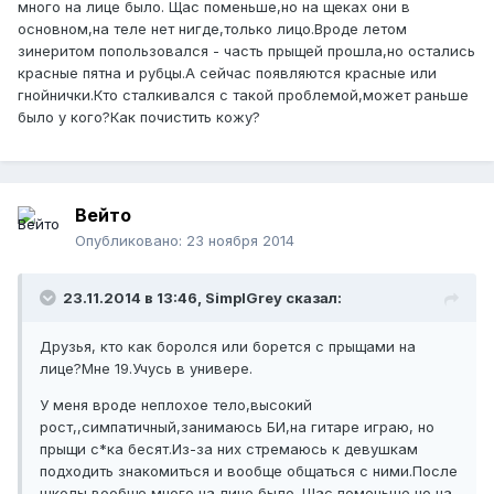
много на лице было. Щас поменьше,но на щеках они в
основном,на теле нет нигде,только лицо.Вроде летом
зинеритом попользовался - часть прыщей прошла,но остались
красные пятна и рубцы.А сейчас появляются красные или
гнойнички.Кто сталкивался с такой проблемой,может раньше
было у кого?Как почистить кожу?
Вейто
Опубликовано:
23 ноября 2014
23.11.2014 в 13:46, SimplGrey сказал:
Друзья, кто как боролся или борется с прыщами на
лице?Мне 19.Учусь в универе.
У меня вроде неплохое тело,высокий
рост,,симпатичный,занимаюсь БИ,на гитаре играю, но
прыщи с*ка бесят.Из-за них стремаюсь к девушкам
подходить знакомиться и вообще общаться с ними.После
школы вообще много на лице было. Щас поменьше,но на