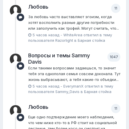
Любовь
11
За любовь часто выставляют эгоизм, когда
хотят восполнить разные другие потребности
или заполучить как трофей. Могут считать, что...
5 часов назад
-
WhiteArea
ответил в тему
пользователя
Razorlight
в
Барная стойка
Вопросы и темы Sammy
1047
Davis
Если такими вопросами задаешься, то значит
тебя эта однополая семья совсем доконала. Тут
жизнь выбрасывают, а тебя какие-то объедки...
5 часов назад
-
EverymanX
ответил в тему
пользователя
Sammy_Davis
в
Барная стойка
Любовь
11
Еще одно подтверждение моего наблюдения,
что чем ниже кто-то в РФ стоит на социальной
лестнице, тем более косо он смотрит на...