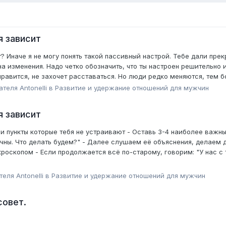
я зависит
т? Иначе я не могу понять такой пассивный настрой. Тебе дали пр
на изменения. Надо четко обозначить, что ты настроен решительно 
правится, не захочет расставаться. Но люди редко меняются, тем бо
вателя
Antonelli
в
Pазвитие и удержание отношений для мужчин
я зависит
и пункты которые тебя не устраивают - Оставь 3-4 наиболее важны
тичны. Что делать будем?" - Далее слушаем её объяснения, делаем 
оскопом - Если продолжается всё по-старому, говорим: "У нас с то
ателя
Antonelli
в
Pазвитие и удержание отношений для мужчин
совет.