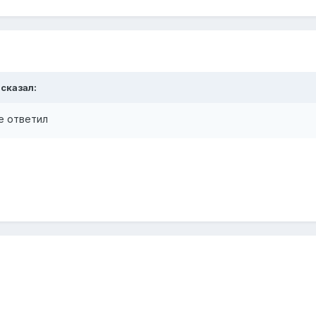
 сказал:
е ответил