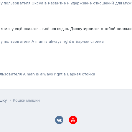
му пользователя
Okcya
в
Pазвитие и удержание отношений для муж
 я могу ещё сказать... всё наглядно. Дискутировать с тобой реальн
му пользователя
A man is always right
в
Барная стойка
ользователя
A man is always right
в
Барная стойка
ушку
Кошки мышки