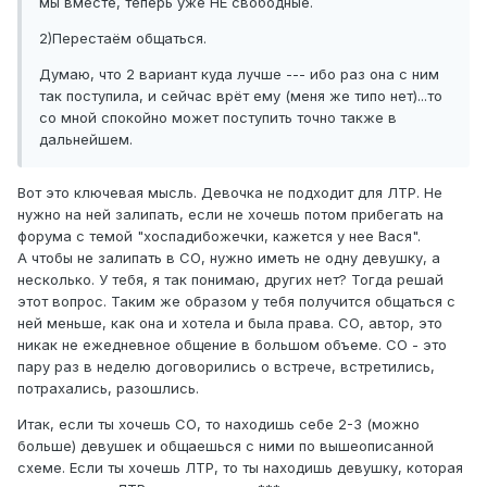
мы вместе, теперь уже НЕ свободные.
2)Перестаём общаться.
Думаю, что 2 вариант куда лучше --- ибо раз она с ним
так поступила, и сейчас врёт ему (меня же типо нет)...то
со мной спокойно может поступить точно также в
дальнейшем.
Вот это ключевая мысль. Девочка не подходит для ЛТР. Не
нужно на ней залипать, если не хочешь потом прибегать на
форума с темой "хоспадибожечки, кажется у нее Вася".
А чтобы не залипать в СО, нужно иметь не одну девушку, а
несколько. У тебя, я так понимаю, других нет? Тогда решай
этот вопрос. Таким же образом у тебя получится общаться с
ней меньше, как она и хотела и была права. СО, автор, это
никак не ежедневное общение в большом объеме. СО - это
пару раз в неделю договорились о встрече, встретились,
потрахались, разошлись.
Итак, если ты хочешь СО, то находишь себе 2-3 (можно
больше) девушек и общаешься с ними по вышеописанной
схеме. Если ты хочешь ЛТР, то ты находишь девушку, которая