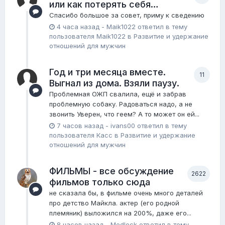
или как потерять себя…
Спасибо большое за совет, приму к сведению
4 часа назад
-
Maik1022
ответил в тему
пользователя
Maik1022
в
Pазвитие и удержание
отношений для мужчин
Год и три месяца вместе.
11
Выгнал из дома. Взяли паузу.
Проблемная ОЖП свалила, ещё и забрав
проблемную собаку. Радоваться надо, а не
звонить Уверен, что геем? А то может он ей...
7 часов назад
-
ivans00
ответил в тему
пользователя
Касс
в
Pазвитие и удержание
отношений для мужчин
ФИЛЬМЫ - все обсуждение
2622
фильмов только сюда
не сказала бы, в фильме очень много деталей
про детство Майкла. актер (его родной
племяник) выложился на 200%, даже его...
8 часов назад
-
Medlock
ответил в тему