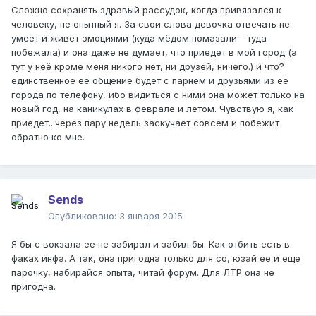
Сложно сохранять здравый рассудок, когда привязался к
человеку, не опытный я. За свои слова девочка отвечать не
умеет и живёт эмоциями (куда мёдом помазали - туда
побежала) и она даже не думает, что приедет в мой город (а
тут у неё кроме меня никого нет, ни друзей, ничего.) и что?
единственное её общение будет с парнем и друзьями из её
города по телефону, ибо видиться с ними она может только на
новый год, на каникулах в феврале и летом. Чувствую я, как
приедет...через пару недель заскучает совсем и побежит
обратно ко мне.
Sends
Опубликовано:
3 января 2015
Я бы с вокзала ее не забирал и забил бы. Как отбить есть в
факах инфа. А так, она пригодна только для со, юзай ее и еще
парочку, набирайся опыта, читай форум. Для ЛТР она не
пригодна.