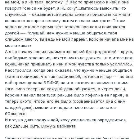
не мой, а я не твоя, поэтому....". Как то приезжаю к ней и она
говорит "секса не будет, я НЕ хочу"....пытаюсь выяснить что
случилось, - оказывается начала сильно привыкать ко мне и
не знает как парню своему потом в глаза смотреть. Потом
через некоторое время этот таракан прошел и появляется
другой --- "слушай, нам нужно меньше общаться. тебя
слишком много, ты ведь не мой парень". Короче начала мне на
мозги капать.
А я по началу наших взаимоотношений был радостный - круто,
свободные отношения, ничего никто не должен....и в итоге под
конец начал привыкать к ней и мои чувства только усилились.
Расстроился, когда она сказала, что нужно меньше общаться
(хотя и понимаю, что так правильно!), пытался игнор --- но она
всё время делала БЛИЖЕ, на что я отвечал взаимно своим.
(ага, типо теперь не каждый день общаемся, а через день).
Короче я начал париться: раньше было пофиг на её парня , а
теперь охото, чтобы его не было (созванивается она с ним
каждый день), мысли эти не дают мне покоя - хочется
бОльшего.
И вот, на днях поеду к ней, хочу уже наконец определиться,
как дальше быть. Вижу 2 варианта:
1)Наши отношения переходят на новый уровень (при условии,