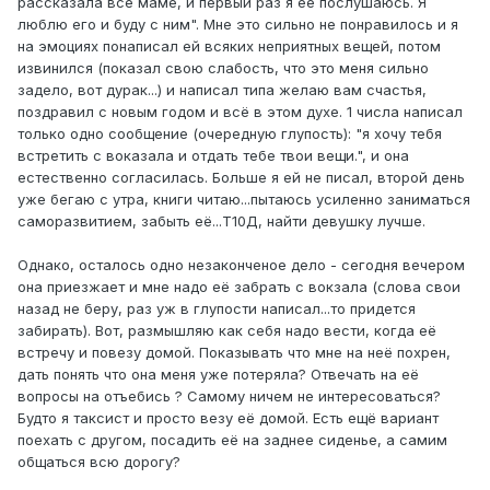
рассказала всё маме, и первый раз я её послушаюсь. Я
люблю его и буду с ним". Мне это сильно не понравилось и я
на эмоциях понаписал ей всяких неприятных вещей, потом
извинился (показал свою слабость, что это меня сильно
задело, вот дурак...) и написал типа желаю вам счастья,
поздравил с новым годом и всё в этом духе. 1 числа написал
только одно сообщение (очередную глупость): "я хочу тебя
встретить с воказала и отдать тебе твои вещи.", и она
естественно согласилась. Больше я ей не писал, второй день
уже бегаю с утра, книги читаю...пытаюсь усиленно заниматься
саморазвитием, забыть её...Т10Д, найти девушку лучше.
Однако, осталось одно незаконченое дело - сегодня вечером
она приезжает и мне надо её забрать с вокзала (слова свои
назад не беру, раз уж в глупости написал...то придется
забирать). Вот, размышляю как себя надо вести, когда её
встречу и повезу домой. Показывать что мне на неё похрен,
дать понять что она меня уже потеряла? Отвечать на её
вопросы на отъебись ? Самому ничем не интересоваться?
Будто я таксист и просто везу её домой. Есть ещё вариант
поехать с другом, посадить её на заднее сиденье, а самим
общаться всю дорогу?