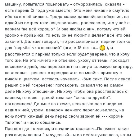
машину, попытался поцеловать - отморозилась, сказала -
есть парень (2 года уже вместе). Это меня никак не смутило,
ибо хотел её сильно...Продолжаем дальнейшее общение, на
одной из встреч таки поцеловались, рассказала, что у неё с
парнем "не всё хорошо" (и она якобы с ним, потому что ей
удобно + привычка, то есть он её любит и делает всё что она
захочет). Дальше говорит, что рассматривает парней только
для "серьёзных отношений" (ага, в 18 лет то...
), и
расстанется с парнем только если будет уверена, что я хочу
того же. На это ничего не отвечаю, ухожу от темы...проходит
несколько дней, она переезжает на новую съемную квартиру,
новоселье...-решает отпраздновать со мной: я прихожу с
вином и цветком, остаюсь ночевать...-был секс. После секса
решил с ней "серьёзно" поговорить: сказал что на самом
деле НЕ хочу отношений, НЕ хочу чтобы она расставалась с
парнем, говорю - давай типа как "секс по дружбе",
согласилась! Дальше по схеме, несколько раз в неделю
ездил к ней, утром, вечером немного переписывались, на
ночь почти каждый день перед сном звонил ей --- короче
"плотно" и часто общались.
Прошёл где-то месяц, и начались тараканы...По пьяни такие
разговоры пошли "ты чудесный. ты во всём лучше него, но ты