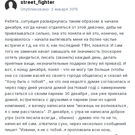
street_fighter
Опубликовано:
3 января 2015
Ребята...ситуация развернулась таким образом: в начале
декабря, когда начал отдаляться от этой девочки, дабы не
привязываться сильно, она это поняла и ей это, конечно, не
понравилось - начала вытягивать меня на более частые
встречи и т.д, на что я, как последний ТФН, повёлся. И сам
того не замечая начал завышать её значимость (поскорее
хотеть увидеться, писать (звонить) каждый день, делать
приятные вещи, незначительные подарки (ёлку ей привёз)). И
вот, к концу декабря, понял - что не могу так больше (чтобы
она со своим васей из своего города общалась) и сказал ей
"Хочу быть с тобой!" , на что она недолго думая согласилась и
через пару дней уехала домой (на Новый год) с намерением
расстаться со своим парнем. 30 декабря , она уже приехала
домой, встретилась с друзьями и парнем (они из одной
компании) , к вечеру написала мне "можешь не волноваться ,
я с ним рассталась". 31 декабря, с утра не написала доброе
утро (хотя писала всегда , обычно) - думаю что-то не то,
написал ей сам...ответила сухо, через несколько сообщений
пишет: "Извини, я не с тобой...я проплакала всю ночь,