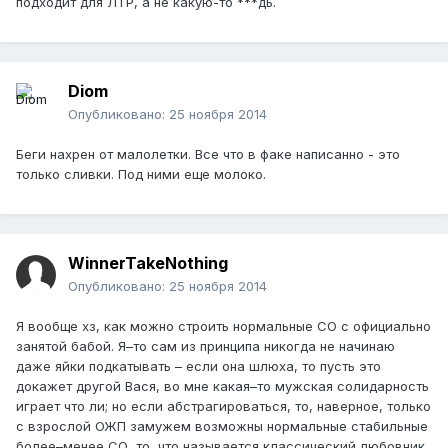
подходит для ЛТР, а не какую-то ***дь.
Diom
Опубликовано:
25 ноября 2014
Беги нахрен от малолетки. Все что в факе написанно - это
только сливки. Под ними еще молоко.
WinnerTakeNothing
Опубликовано:
25 ноября 2014
Я вообще хз, как можно строить нормальные СО с официально
занятой бабой. Я–то сам из принципа никогда не начинаю
даже яйки подкатывать – если она шлюха, то пусть это
докажет другой Вася, во мне какая–то мужская солидарность
играет что ли; но если абстрагироваться, то, наверное, только
с взрослой ОЖП замужем возможны нормальные стабильные
более–менее СО, то, что называется классический любовник.