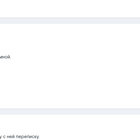
мной.
у с ней переписку.