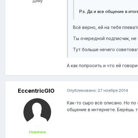
Дону
P.s. Да и все общение в итог
Всё верно, ей на тебя плеват
Ты очередной подписчик, не 
Тут больше нечего советоват
А как попросить и что ей говор
EccentricGIO
Опубликовано:
27 ноября 2014
Как-то сыро всё описано. Но по
общение в интернете. Берёшь т
Новичок