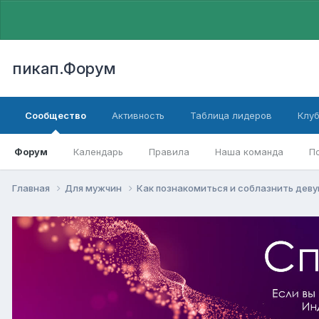
пикап.Форум
Сообщество
Активность
Таблица лидеров
Клу
Форум
Календарь
Правила
Наша команда
П
Главная
Для мужчин
Как познакомиться и соблазнить дев