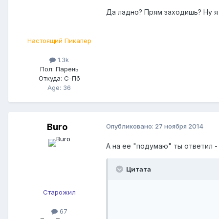
Да ладно? Прям заходишь? Ну я 
Настоящий Пикапер
1.3k
Пол:
Парень
Откуда:
С-Пб
Age: 36
Buro
Опубликовано:
27 ноября 2014
А на ее "подумаю" ты ответил - 
Цитата
Старожил
67