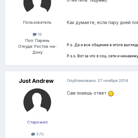
Подумаю)"
Пользователь
Как думаете, если пару дней по
16
Пол:
Парень
P.s. Да и все общение в итоге выгляди
Откуда:
Ростов-на-
Дону
P.s.s. Вот за что я соц. сети и ненави
Just Andrew
Опубликовано:
27 ноября 2014
Сам знаешь ответ
Старожил
570