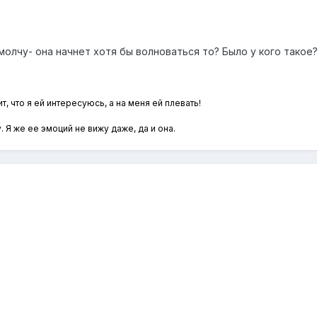
молчу- она начнет хотя бы волноваться то? Было у кого такое?
т, что я ей интересуюсь, а на меня ей плевать!
жу. Я же ее эмоций не вижу даже, да и она.