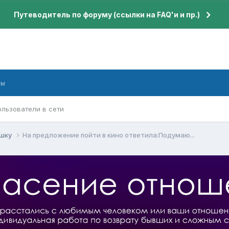
Путеводитель по форуму (ссылки на FAQ'и и пр.)
бы
ользователи в сети
ушку
На предложение пойти в кино ответила:Подумаю...