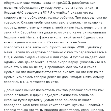
обсуждали еще месяц назад ти приДОД, разойтись как
люди)мы обсуждали эту тему хочу внести ясности как ты
будешь НАС содержать?!?!? Я с улыбкой сказал что их
содержать не собираюсь, только ребенка. Про развод пока не
говорили. Сказал чтобы она составила список что нужно не
посредственно ему для нормальной жизни (еда, вещи, оплата
занятий и бассейна (тут даже если она откажется половинить
буд платить)). Начала фыркать коль такой умный будешь сам
все покупать и приносить. Сказал что это ее была
прерогатива все закончить. Ярость на лице БОЖП, улыбка у
меня. Бегала по квартире постоянно с кем то переписываясь в
СС, я молча сидел на кухне и пил кофе. И тут она выдает: мол
одолжи мне денег много, я тебе скоро верну. (Сказать что я в
шоке это было бы не то). Спрашиваю мол зачем и какая
сумма. на что поступает ответ тебе сказать на что или какая
сумма. Улыбаюсь говорю денег не дам. Уходит. Опять слышу
перепись в СС. Метается по хате.
Допив кофэ вышел посмотреть как там ребенок спит так как
скоро вставать в цирк. Подходит начинает выяснять за
сколько купил курточку (купил себе обновок немного
порадовал. мол тоже себе хочет поехать купить). Я спокойно
говорю только что то ты просила денег теперь спрашиваешь