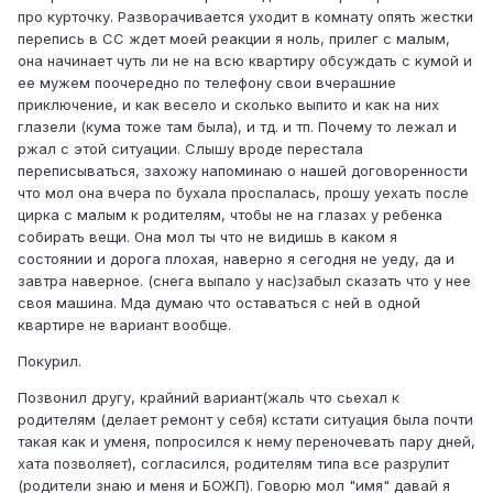
про курточку. Разворачивается уходит в комнату опять жестки
перепись в СС ждет моей реакции я ноль, прилег с малым,
она начинает чуть ли не на всю квартиру обсуждать с кумой и
ее мужем поочередно по телефону свои вчерашние
приключение, и как весело и сколько выпито и как на них
глазели (кума тоже там была), и тд. и тп. Почему то лежал и
ржал с этой ситуации. Слышу вроде перестала
переписываться, захожу напоминаю о нашей договоренности
что мол она вчера по бухала проспалась, прошу уехать после
цирка с малым к родителям, чтобы не на глазах у ребенка
собирать вещи. Она мол ты что не видишь в каком я
состоянии и дорога плохая, наверно я сегодня не уеду, да и
завтра наверное. (снега выпало у нас)забыл сказать что у нее
своя машина. Мда думаю что оставаться с ней в одной
квартире не вариант вообще.
Покурил.
Позвонил другу, крайний вариант(жаль что сьехал к
родителям (делает ремонт у себя) кстати ситуация была почти
такая как и уменя, попросился к нему переночевать пару дней,
хата позволяет), согласился, родителям типа все разрулит
(родители знаю и меня и БОЖП). Говорю мол "имя" давай я