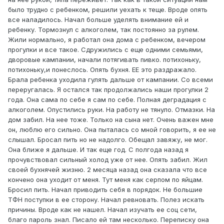
было трудно с ребенком, решили уехать к теще. Вроде опять
все наладилось. Начал больше уделять внимание ей и
ребенку. Тормознул с алкоголем, так постоянно за рулем.
Жили нормально, я работал она дома с ребенком, вечером
прогулки и все такое. Сдружились с еще одними семьями,
дворовые кампании, начали потягивать пивко. потихоньку,
потихоньку,и понеслось. Опять бухня. ЕЕ это раздражало.
Брала ребенка уходила гулять дальше от кампании. Со всеми
переругалась. Я остался так продолжались наши прогулки 2
года. Она сама по себе я сам по себе. Полная деградация с
алкоголем. Опустились руки. На работу не тянуло. Отмазки. На
дом забил. На нее тоже. Только на сына нет. Очень важен мне
он, люблю его сильно. Она пыталась со мной говорить, я ее не
слышал. Бросал пить но не надолго. Обещал завяжу, не мог.
Она ближе я дальше. И так еще год. С полгода назад я
прочувствовал сильный холод уже от нее. Опять забил. Жил
своей бухнячей жизню. 2 месяца назад она сказала что все
кончено она уходит от меня. Тут меня как серпом по яйцам.
Бросил пить. Начал приводить себя в порядок. Не большие
ТФН поступки в ее сторону. Начал ревновать. Полез искать
причины. Вроде как не нашел. Начал изучать ее соц сети,
благо пароль знал. Писало ей там несколько. Переписку она