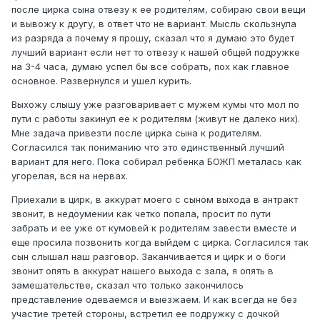
после цирка сына отвезу к ее родителям, собираю свои вещи
и вывожу к другу, в ответ что не вариант. Мысль скользнула
из разряда а почему я прошу, сказал что я думаю это будет
лучший вариант если нет то отвезу к нашей общей подружке
на 3-4 часа, думаю успел бы все собрать, пох как главное
основное. Развернулся и ушел курить.
Выхожу слышу уже разговаривает с мужем кумы что мол по
пути с работы закинул ее к родителям (живут не далеко них).
Мне задача привезти после цирка сына к родителям.
Согласился так пониманию что это единственный лучший
вариант для него. Пока собирал ребенка БОЖП металась как
угорелая, вся на нервах.
Приехали в цирк, в аккурат моего с сыном выхода в антракт
звонит, в недоумении как четко попала, просит по пути
забрать и ее уже от кумовей к родителям завести вместе и
еще просила позвонить когда выйдем с цирка. Согласился так
сын слышал наш разговор. Заканчивается и цирк и о боги
звонит опять в аккурат нашего выхода с зала, я опять в
замешательстве, сказал что только закончилось
представление одеваемся и выезжаем. И как всегда не без
участие третей стороны, встретил ее подружку с дочкой