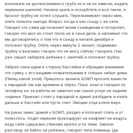
волновать не должно(немного грубо но и не по хамски, видать
нервишки шалили). Начала орать и оскорблять и все такое, я
бросил трубку не хотел слушать. Перезванивает через мин,
опять попытка наезда. Вопрос когда я нах съеду с ее хаты.
Говорит что сама ща позвонит моим съемщикам и поторопит,
говорю что мол не стоит лезть не в свои дела, и напомнил что
мы договорились о том что я съеду в начале декабря и
положил трубку. Опять через минуты 2 звонит, поднимаю
трубку и вежливо говорю что не могу сейчас говорить (так
уже зашел забирать ребенка с занятий) и положил трубку.
Забрал сына едем в сторону бассейна и обращаю внимание
что сумку с его вещами плавательными в спешке забыл дома.
(Пипец какой злой). Пришлось звонить БОЖП просить вынести
к парадной так как времени в обрез. Пока ехал и говорил по
телефону из-за работы не заметил как сынок уснул на заднем
сиденье. Приехал стоял у парадной и думал разбудить и ехать
дальше в бассейн или пусть спит. Эмоции отца взяли верх.
На руках занес домой к БОЖП, раздел и положил спать и ут
понеслось. Ходит нервная провоцирует на конфликт не ведусь
веду себя сдержано отвечаю кратко и по теме. Завели
разговор за бабло на ребенка, говорит типа помнишь (да