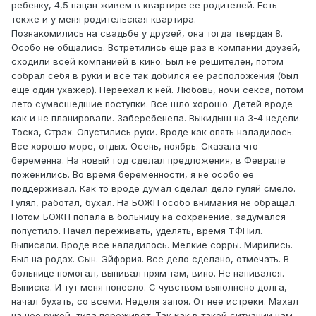
ребенку, 4,5 пацан живем в квартире ее родителей. Есть
текже и у меня родительская квартира.
Познакомились на свадьбе у друзей, она тогда твердая 8.
Особо не общались. Встретились еще раз в компании друзей,
сходили всей компанией в кино. Был не решителен, потом
собрал себя в руки и все так добился ее расположения (был
еще один ухажер). Переехал к ней. Любовь, ночи секса, потом
лето сумасшедшие поступки. Все шло хорошо. Детей вроде
как и не планировали. Заберебенела. Выкидыш на 3-4 недели.
Тоска, Страх. Опустились руки. Вроде как опять наладилось.
Все хорошо море, отдых. Осень, ноябрь. Сказала что
беременна. На новый год сделал предложения, в Феврале
поженились. Во время беременности, я не особо ее
поддерживал. Как то вроде думал сделал дело гуляй смело.
Гулял, работал, бухал. На БОЖП особо внимания не обращал.
Потом БОЖП попала в больницу на сохранение, задумался
попустило. Начал переживать, уделять, время ТФНил.
Выписали. Вроде все наладилось. Мелкие сорры. Мирились.
Был на родах. Сын. Эйфория. Все дело сделано, отмечать. В
больнице помогал, выпивал прям там, вино. Не напивался.
Выписка. И тут меня понесло. С чувством выполнено долга,
начал бухать, со всеми. Неделя запоя. От нее истреки. Махал
на нее рукой, типа переживет. Так как в такой ситуации нам