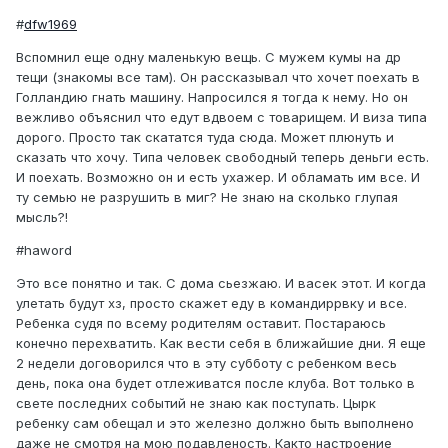
#
dfw1969
Вспомнил еще одну маленькую вещь. С мужем кумы на др
тещи (знакомы все там). Он рассказывал что хочет поехать в
Голландию гнать машину. Напросился я тогда к нему. Но он
вежливо объяснил что едут вдвоем с товарищем. И виза типа
дорого. Просто так скататся туда сюда. Может плюнуть и
сказать что хочу. Типа человек свободный теперь деньги есть.
И поехать. Возможно он и есть ухажер. И обламать им все. И
ту семью не разрушить в миг? Не знаю на сколько глупая
мысль?!
#haword
Это все понятно и так. С дома сьезжаю. И васек этот. И когда
улетать будут хз, просто скажет еду в командиррвку и все.
Ребенка судя по всему родителям оставит. Постараюсь
конечно перехватить. Как вести себя в ближайшие дни. Я еще
2 недели договорился что в эту субботу с ребенком весь
день, пока она будет отлеживатся после клуба. Вот только в
свете последних событий не знаю как поступать. Цырк
ребенку сам обещал и это железно должно быть выполнено
даже не смотря на мою подавленость. Както настроение