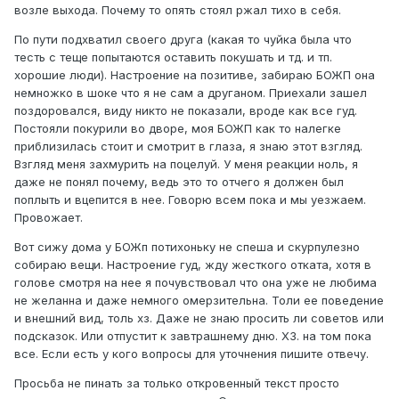
возле выхода. Почему то опять стоял ржал тихо в себя.
По пути подхватил своего друга (какая то чуйка была что
тесть с теще попытаются оставить покушать и тд. и тп.
хорошие люди). Настроение на позитиве, забираю БОЖП она
немножко в шоке что я не сам а друганом. Приехали зашел
поздоровался, виду никто не показали, вроде как все гуд.
Постояли покурили во дворе, моя БОЖП как то налегке
приблизилась стоит и смотрит в глаза, я знаю этот взгляд.
Взгляд меня захмурить на поцелуй. У меня реакции ноль, я
даже не понял почему, ведь это то отчего я должен был
поплыть и вцепится в нее. Говорю всем пока и мы уезжаем.
Провожает.
Вот сижу дома у БОЖп потихоньку не спеша и скурпулезно
собираю вещи. Настроение гуд, жду жесткого отката, хотя в
голове смотря на нее я почувствовал что она уже не любима
не желанна и даже немного омерзительна. Толи ее поведение
и внешний вид, толь хз. Даже не знаю просить ли советов или
подсказок. Или отпустит к завтрашнему дню. ХЗ. на том пока
все. Если есть у кого вопросы для уточнения пишите отвечу.
Просьба не пинать за только откровенный текст просто