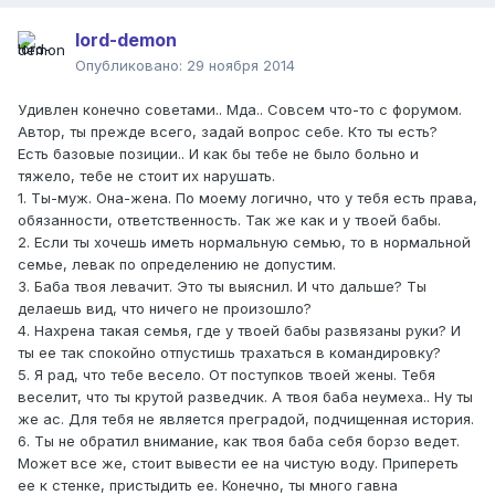
lord-demon
Опубликовано:
29 ноября 2014
Удивлен конечно советами.. Мда.. Совсем что-то с форумом.
Автор, ты прежде всего, задай вопрос себе. Кто ты есть?
Есть базовые позиции.. И как бы тебе не было больно и
тяжело, тебе не стоит их нарушать.
1. Ты-муж. Она-жена. По моему логично, что у тебя есть права,
обязанности, ответственность. Так же как и у твоей бабы.
2. Если ты хочешь иметь нормальную семью, то в нормальной
семье, левак по определению не допустим.
3. Баба твоя левачит. Это ты выяснил. И что дальше? Ты
делаешь вид, что ничего не произошло?
4. Нахрена такая семья, где у твоей бабы развязаны руки? И
ты ее так спокойно отпустишь трахаться в командировку?
5. Я рад, что тебе весело. От поступков твоей жены. Тебя
веселит, что ты крутой разведчик. А твоя баба неумеха.. Ну ты
же ас. Для тебя не является преградой, подчищенная история.
6. Ты не обратил внимание, как твоя баба себя борзо ведет.
Может все же, стоит вывести ее на чистую воду. Припереть
ее к стенке, пристыдить ее. Конечно, ты много гавна