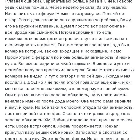
(главная ошибка). Зарабатываю больше раза в 3 нее. Говорю
уедь к маме поживи. Через неделю уехала. За эту неделю.
Начал читать это форум. Немного встряхнулся. Полный ее
игнор. Раз в день звонила она спрашивала за ребенка, Вожу
его на кружки и плаванье. Думал просто вот разлюбила и
все. Вроде как смирился. Потом вспомнил что есть
возможность посмотреть ее распечатку по звонкам, начал
анализировать и офигел. Еще с февраля прошлого года был
номер на который, звонки входящие и исходящие, и смс.
Просмотрел с февраля по июнь большая активность. В июне
пусто. Вспомнил ездили семьей отдыхать. В июле, августе и
сентябре пару раз проскочил номерок. Больше таких активных
номеров не видел. И тут с октября и по сей день (когда меня
послали в ДОД но я не понял этого) появился еще один, и он
мне показался мне знакомым, это номер мужа нашей кумы.
Они и до меня всегда хорошо общались, ну тут активность
началась именно после дода моего. Она часто сама звонила
и ему, и куме. Но все таки я спросил откуда такая активность,
листая при ней ее телефон. Сказала что и раньше вроде как
хорошо общались. ХМ. Забил я вроде на это, приняло все как
есть. Вроде встряхнулся. Жизнь продолжается. Поехал
прикупил пару вещей себе новых. Записался в спортзал со
след недели иду. Фсе как бы по факам. Но с головы не лезет