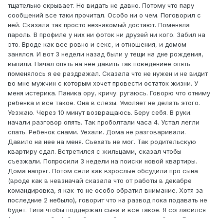
тщательно скрывает. Но видать не давно. Потому что пару
сообщений все таки прочитал. Особо ни о чем. Поговорил с
ней. Сказала так просто незнакомый достают. Поменяла
пароль. В профиле у них ни фоток ни друзей ни кого. Забил на
это. Вроде как все ровно и секс, и отношения, и домом
занялся. И вот 3 недели назад были у тещи на дне рождения,
выпили. Начал опять на нее давить так поведениее опять
поменялось я ее раздражал. Сказала что не нужен и не видит
во мне мужчин с которым хочет провести остаток жизни. У
меня истерика. Паника ору, кричу. ругаюсь. Говорю что отниму
ребенка и все такое. Она в слезы. Умоляет не делать этого.
Уезжаю. Через 10 минут возвращаюсь. Беру себя. В руки.
начали разговор опять. Так проболтали часа 4. Устал легли
спать. Ребенок снами. Уехали. Дома не разговаривали.
Давило на нее на меня. Сьехать не мог. Так родительскую
квартиру сдал. Встретился с жильцами, сказал чтобы
съезжали. Попросили 3 недели на поиски новой квартиры.
Дома напряг. Потом сели как взрослые обсудили про сына
(вроде как в невзначай сказала что от работы в декабре
командировка, я как-то не особо обратил внимание. Хотя за
последние 2 небыло), говорит что на развод пока подавать не
будет. Типа чтобы поддержал сына и все такое. Я согласился