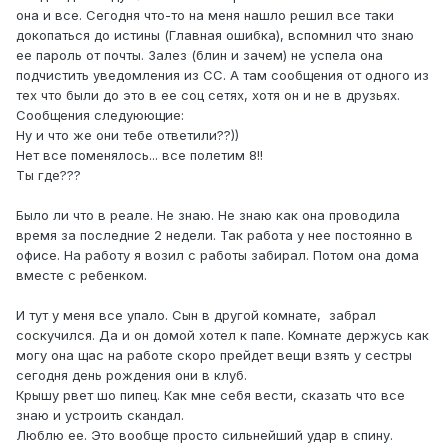
она и все. Сегодня что-то на меня нашло решил все таки
докопаться до истины (Главная ошибка), вспомнил что знаю
ее пароль от почты. Залез (блин и зачем) не успела она
подчистить уведомления из СС. А там сообщения от одного из
тех что были до это в ее соц сетях, хотя он и не в друзьях.
Сообщения следуюющие:
Ну и что же они тебе ответили??))
Нет все поменялось... все полетим 8!!
Ты где???
Было ли что в реале. Не знаю. Не знаю как она проводила
время за последние 2 недели. Так работа у нее постоянно в
офисе. На работу я возил с работы забирал. Потом она дома
вместе с ребенком.
И тут у меня все упало. Сын в другой комнате, забрал
соскучился. Да и он домой хотел к папе. Комнате держусь как
могу она щас на работе скоро прейдет вещи взять у сестры
сегодня день рождения они в клуб.
Крышу рвет шо пипец. Как мне себя вести, сказать что все
знаю и устроить скандал.
Люблю ее. Это вообще просто сильнейший удар в спину.