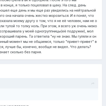
в конце, я только поцеловал в щеку. На след. день
Прошел еще день и мы еще раз увиделись на нейтральной
го она начала очень жестко морозиться. И я понял, что
казала моему другу о том, что я не её человек, нам не о
сли тупой то толку ноль. При этом, я всего уж очень низко
расспрашивала у моей одногруппницы(её подружки), мол
 хороший парень. Та ответила "ну не знаю. Мы гуляли и он
данный момент мы не общаемся, только "привет-привет" в
я, лучше бы, конечно, вообще не видел.. Что делать?
знает сколько без парня.