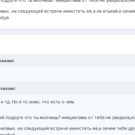
й подруге что ты молчишь? инициативы от тебя не увидела,кон
мых...на следующей встрече кинестеть её,а не втыкай,и заче
обуй.
 сказал:
 сказал:
 и тд. Но я то знаю, что есть о чем.
воей подруге что ты молчишь? инициативы от тебя не увидела,
нкомых...на следующей встрече кинестеть её,и зачем тебе др
опробуй.