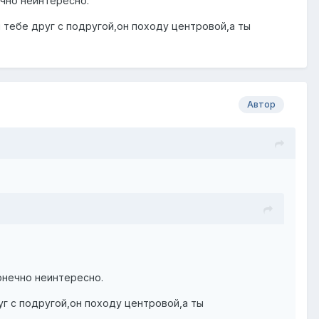
ечно неинтересно.
м тебе друг с подругой,он походу центровой,а ты
Автор
конечно неинтересно.
уг с подругой,он походу центровой,а ты