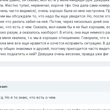
и. Жестко тупил, нервничал, короче тфн. Она дала сама номер 
очень часто видимся), очень хорошо была ко мне настроена. 
им мы обсуждали то, что надо бы еще увидится. Но, после это
ия что делать забил на неё. Потом, через несколько дней она с
аю, что есть о чем. Сказала, мол каким бы я не был хорошим, е
око разум, а оказалось наоборот. В итоге, она еще немного 
 меня хвалила, т.к. мы в хороших отношениях. Говорила, что я
 она мне все еще нравится и хочется исправить ситуацию. В 
чу общих знакомых и друзей, поэтому приходится часто видитс
ачно подкатить к ней? Девушка очень веселая, правда уже фиг 
азал:
тд. Но я то знаю, что есть о чем.