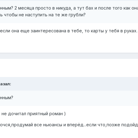
ным? 2 месяца просто в никуда, а тут бах и после того как о
ь чтобы не наступить на те же грубли?
 если она еще заинтересована в тебе, то карты у тебя в руках
казал:
анным?
ь не дочитал приятный роман )
очся,продумай все ньюансы и вперёд...если что,позже подойдё