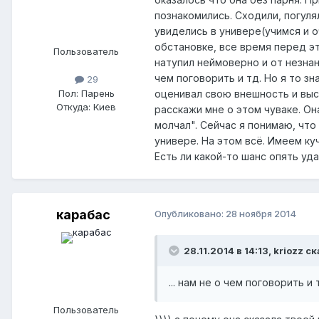
познакомились. Сходили, погулял
увиделись в универе(учимся и 
обстановке, все время перед эт
Пользователь
натупил неймоверно и от незнан
чем поговорить и тд. Но я то зн
29
Пол:
Парень
оценивал свою внешность и выс
Откуда:
Киев
расскажи мне о этом чуваке. Она
молчал". Сейчас я понимаю, что
универе. На этом всё. Имеем ку
Есть ли какой-то шанс опять уд
карабас
Опубликовано:
28 ноября 2014
28.11.2014 в 14:13, kriozz ск
... нам не о чем поговорить и 
Пользователь