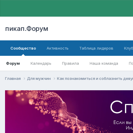
пикап.Форум
Сообщество
Активность
Таблица лидеров
Клу
Форум
Календарь
Правила
Наша команда
П
Главная
Для мужчин
Как познакомиться и соблазнить дев