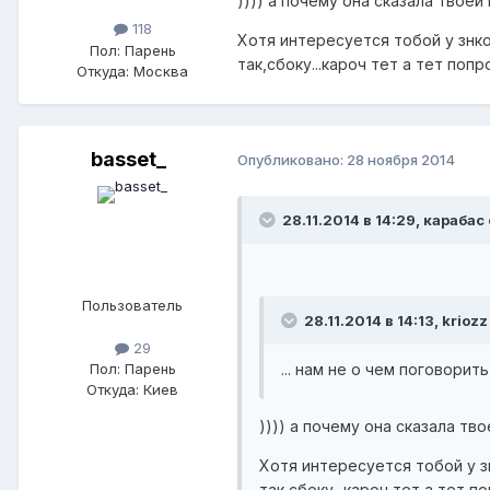
)))) а почему она сказала твое
118
Хотя интересуется тобой у знко
Пол:
Парень
так,сбоку...кароч тет а тет попр
Откуда:
Москва
basset_
Опубликовано:
28 ноября 2014
28.11.2014 в 14:29, карабас
Пользователь
28.11.2014 в 14:13, kriozz
29
Пол:
Парень
... нам не о чем поговорить
Откуда:
Киев
)))) а почему она сказала т
Хотя интересуется тобой у з
так,сбоку...кароч тет а тет п