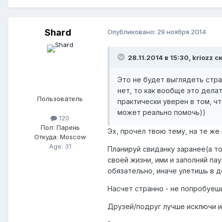
Shard
Опубликовано:
29 ноября 2014
28.11.2014 в 15:30, kriozz с
Это не будет выглядеть стран
нет, то как вообще это делат
Пользователь
практически уверен в том, чт
может реально помочь))
120
Пол:
Парень
Эх, прочел твою тему, на те же
Откуда:
Moscow
Age: 31
Планируй свиданку заранее(а т
своей жизни, ими и заполняй па
обязательно, иначе улетишь в до
Насчет странно - не попробуешь
Друзей/подруг лучше исключи из