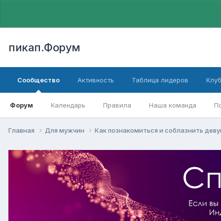
пикап.Форум
Сообщество
Активность
Таблица лидеров
Клу
Форум
Календарь
Правила
Наша команда
П
Главная
Для мужчин
Как познакомиться и соблазнить дев