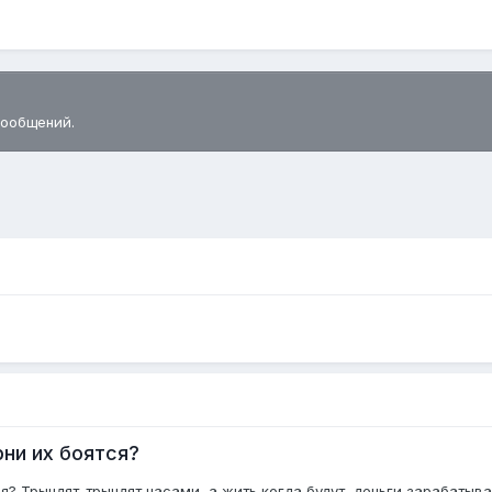
сообщений.
ни их боятся?
 Трындят-трындят часами, а жить когда будут, деньги зарабатывать