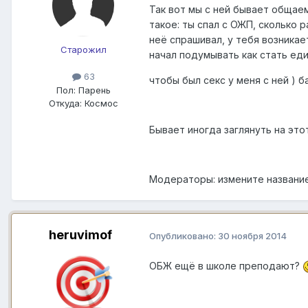
Так вот мы с ней бывает общаем
такое: ты спал с ОЖП, сколько р
неё спрашивал, у тебя возникает
Старожил
начал подумывать как стать е
63
чтобы был секс у меня с ней ) 
Пол:
Парень
Откуда:
Космос
Бывает иногда заглянуть на этот
Модераторы: измените название
heruvimof
Опубликовано:
30 ноября 2014
ОБЖ ещё в школе преподают?