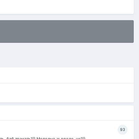
93
, баб трахать?)) Молодые ж вроде, не?))