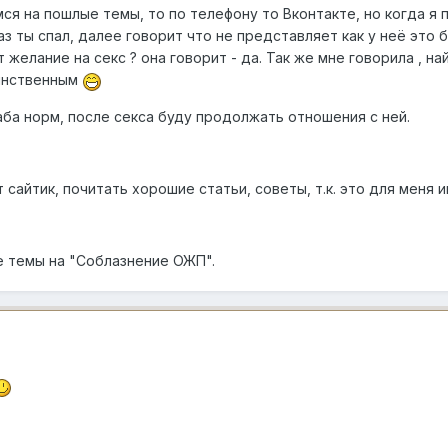
ся на пошлые темы, то по телефону то Вконтакте, но когда я
аз ты спал, далее говорит что не представляет как у неё это б
 желание на секс ? она говорит - да. Так же мне говорила , на
динственным
баба норм, после секса буду продолжать отношения с ней.
 сайтик, почитать хорошие статьи, советы, т.к. это для меня 
 темы на "Соблазнение ОЖП".