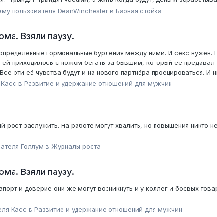
ему пользователя
DeanWinchester
в
Барная стойка
ома. Взяли паузу.
определенные гормональные бурления между ними. И секс нужен. Но 
, ей приходилось с ножом бегать за бывшим, который её предавал 
 эти её чувства будут и на нового партнёра проецироваться. И ник
я
Касс
в
Pазвитие и удержание отношений для мужчин
ый рост заслужить. На работе могут хвалить, но повышения никто н
вателя
Голлум
в
Журналы роста
ома. Взяли паузу.
порт и доверие они же могут возникнуть и у коллег и боевых това
теля
Касс
в
Pазвитие и удержание отношений для мужчин