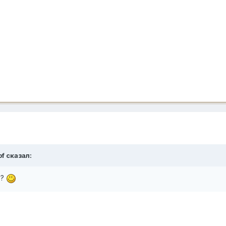
of сказал:
т?