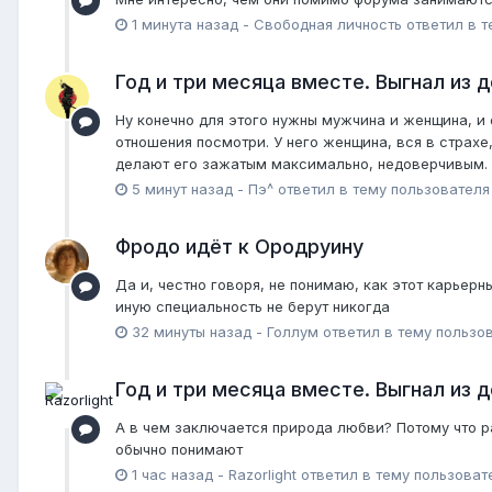
1 минута назад
-
Свободная личность
ответил в т
Год и три месяца вместе. Выгнал из д
Ну конечно для этого нужны мужчина и женщина, и 
отношения посмотри. У него женщина, вся в страхе
делают его зажатым максимально, недоверчивым. Все
5 минут назад
-
Пэ^
ответил в тему пользовател
Фродо идёт к Ородруину
Да и, честно говоря, не понимаю, как этот карьерн
иную специальность не берут никогда
32 минуты назад
-
Голлум
ответил в тему пользо
Год и три месяца вместе. Выгнал из д
А в чем заключается природа любви? Потому что ра
обычно понимают
1 час назад
-
Razorlight
ответил в тему пользова