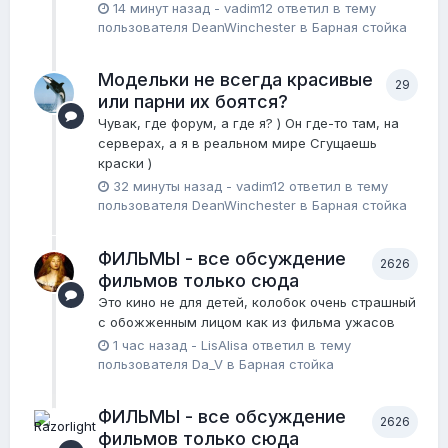
14 минут назад
-
vadim12
ответил в тему
пользователя
DeanWinchester
в
Барная стойка
Модельки не всегда красивые
29
или парни их боятся?
Чувак, где форум, а где я? ) Он где-то там, на
серверах, а я в реальном мире Сгущаешь
краски )
32 минуты назад
-
vadim12
ответил в тему
пользователя
DeanWinchester
в
Барная стойка
ФИЛЬМЫ - все обсуждение
2626
фильмов только сюда
Это кино не для детей, колобок очень страшный
с обожженным лицом как из фильма ужасов
1 час назад
-
LisAlisa
ответил в тему
пользователя
Da_V
в
Барная стойка
ФИЛЬМЫ - все обсуждение
2626
фильмов только сюда