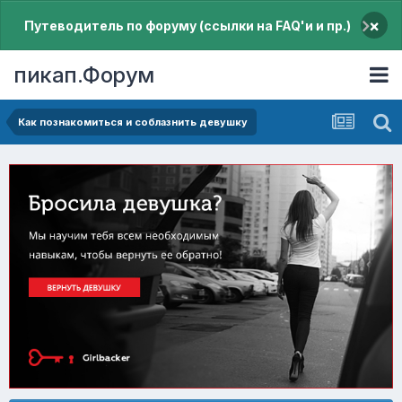
×
Путеводитель по форуму (ссылки на FAQ'и и пр.)
пикап.Форум
Как познакомиться и соблазнить девушку