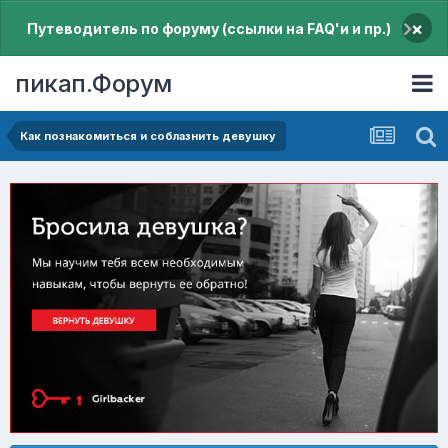
×
Путеводитель по форуму (ссылки на FAQ'и и пр.)
пикап.Форум
Как познакомиться и соблазнить девушку