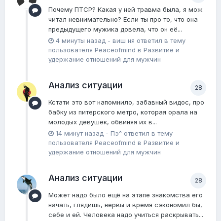
Почему ПТСР? Какая у ней травма была, я мож
читал невнимательно? Если ты про то, что она
предыдущего мужика довела, что он её...
4 минуты назад
-
виш ня
ответил в тему
пользователя
Peaceofmind
в
Pазвитие и
удержание отношений для мужчин
Анализ ситуации
28
Кстати это вот напомнило, забавный видос, про
бабку из питерского метро, которая орала на
молодых девушек, обвиняя их в...
14 минут назад
-
Пэ^
ответил в тему
пользователя
Peaceofmind
в
Pазвитие и
удержание отношений для мужчин
Анализ ситуации
28
Может надо было ещё на этапе знакомства его
начать, глядишь, нервы и время сэкономил бы,
себе и ей. Человека надо учиться раскрывать...