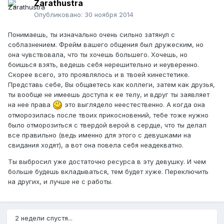
Zarathustra
Опубликовано:
30 ноября 2014
Понимаешь, ты изначально очень сильно затянул с
соблазнением. Фрейм вашего общения был дружеским, но
она чувствовала, что ты хочешь большего. Хочешь, но
боишься взять, ведешь себя нерешительно и неуверенно.
Скорее всего, это проявлялось и в твоей кинестетике.
Представь себе, Вы общаетесь как коллеги, затем как друзья,
ты вообще не имеешь доступа к ее телу, и вдруг ты заявляет
на нее права
это выглядело неестественно. А когда она
отморозилась после твоих прикосновений, тебе тоже нужно
было отморозиться с твердой верой в сердце, что ты делал
все правильно (ведь именно для этого с девушками на
свидания ходят), а вот она повела себя неадекватно.
Ты выбросил уже достаточно ресурса в эту девушку. И чем
больше будешь вкладываться, тем будет хуже. Переключить
на других, и лучше не с работы.
2 недели спустя...