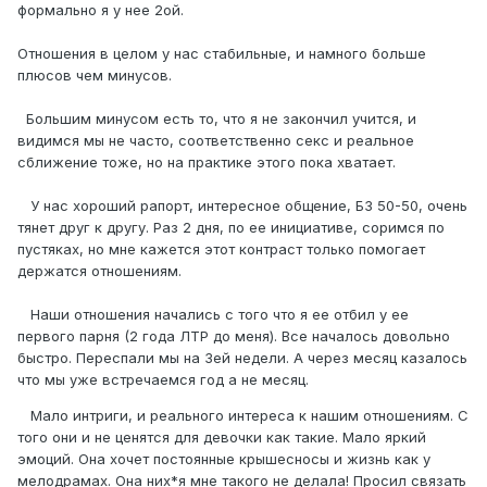
формально я у нее 2ой.
Отношения в целом у нас стабильные, и намного больше
плюсов чем минусов.
Большим минусом есть то, что я не закончил учится, и
видимся мы не часто, соответственно секс и реальное
сближение тоже, но на практике этого пока хватает.
У нас хороший рапорт, интересное общение, БЗ 50-50, очень
тянет друг к другу. Раз 2 дня, по ее инициативе, соримся по
пустяках, но мне кажется этот контраст только помогает
держатся отношениям.
Наши отношения начались с того что я ее отбил у ее
первого парня (2 года ЛТР до меня). Все началось довольно
быстро. Переспали мы на 3ей недели. А через месяц казалось
что мы уже встречаемся год а не месяц.
Мало интриги, и реального интереса к нашим отношениям. С
того они и не ценятся для девочки как такие. Мало яркий
эмоций. Она хочет постоянные крышесносы и жизнь как у
мелодрамах. Она них*я мне такого не делала! Просил связать