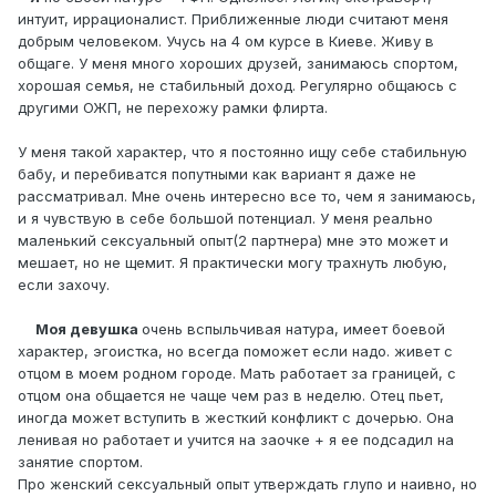
интуит, иррационалист. Приближенные люди считают меня
добрым человеком. Учусь на 4 ом курсе в Киеве. Живу в
общаге. У меня много хороших друзей, занимаюсь спортом,
хорошая семья, не стабильный доход. Регулярно общаюсь с
другими ОЖП, не перехожу рамки флирта.
У меня такой характер, что я постоянно ищу себе стабильную
бабу, и перебиватся попутными как вариант я даже не
рассматривал. Мне очень интересно все то, чем я занимаюсь,
и я чувствую в себе большой потенциал. У меня реально
маленький сексуальный опыт(2 партнера) мне это может и
мешает, но не щемит. Я практически могу трахнуть любую,
если захочу.
Моя девушка
очень вспыльчивая натура, имеет боевой
характер, эгоистка, но всегда поможет если надо. живет с
отцом в моем родном городе. Мать работает за границей, с
отцом она общается не чаще чем раз в неделю. Отец пьет,
иногда может вступить в жесткий конфликт с дочерью. Она
ленивая но работает и учится на заочке + я ее подсадил на
занятие спортом.
Про женский сексуальный опыт утверждать глупо и наивно, но