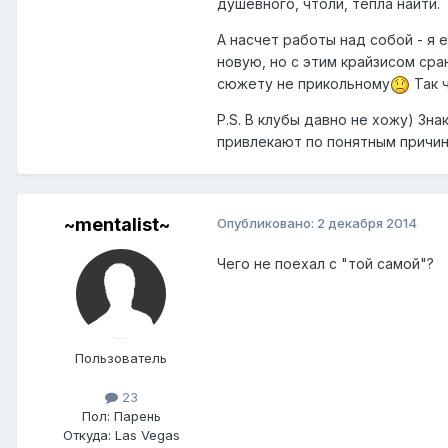
душевного, чтоли, тепла найти.
А насчет работы над собой - я 
новую, но с этим крайзисом сра
сюжету не прикольному
Так ч
P.S. В клубы давно не хожу) Зн
привлекают по понятным причи
~mentalist~
Опубликовано:
2 декабря 2014
Чего не поехал с "той самой"?
Пользователь
23
Пол:
Парень
Откуда:
Las Vegas