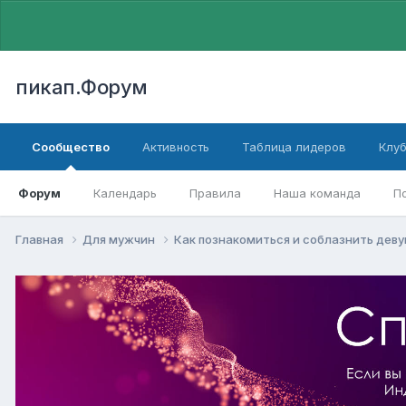
пикап.Форум
Сообщество
Активность
Таблица лидеров
Клу
Форум
Календарь
Правила
Наша команда
П
Главная
Для мужчин
Как познакомиться и соблазнить дев