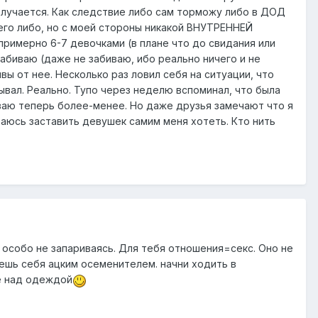
лучается. Как следствие либо сам торможу либо в ДОД
чего либо, но с моей стороны никакой ВНУТРЕННЕЙ
 примерно 6-7 девочками (в плане что до свидания или
забиваю (даже не забиваю, ибо реально ничего и не
вы от нее. Несколько раз ловил себя на ситуации, что
ывал. Реально. Тупо через неделю вспоминал, что была
ываю теперь более-менее. Но даже друзья замечают что я
таюсь заставить девушек самим меня хотеть. Кто нить
 особо не запариваясь. Для тебя отношения=секс. Оно не
таешь себя ацким осеменителем. начни ходить в
не над одеждой