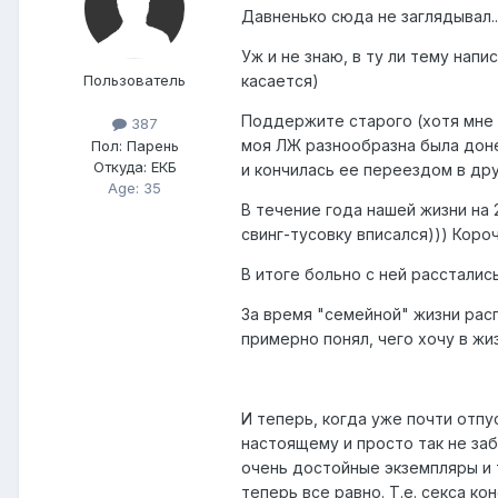
Давненько сюда не заглядывал..
Уж и не знаю, в ту ли тему напи
касается)
Пользователь
Поддержите старого (хотя мне 
387
моя ЛЖ разнообразна была донел
Пол:
Парень
Откуда:
ЕКБ
и кончилась ее переездом в др
Age: 35
В течение года нашей жизни на 
свинг-тусовку вписался))) Коро
В итоге больно с ней рассталис
За время "семейной" жизни расп
примерно понял, чего хочу в жиз
И теперь, когда уже почти отпу
настоящему и просто так не заб
очень достойные экземпляры и т
теперь все равно. Т.е. секса к