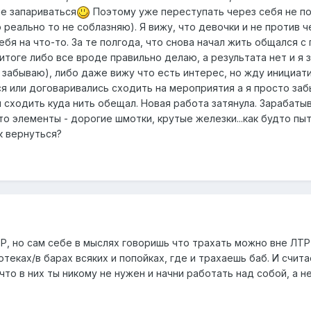
е запариваться
Поэтому уже переступать через себя не по
реально то не соблазняю). Я вижу, что девочки и не против 
ебя на что-то. За те полгода, что снова начал жить общался с
итоге либо все вроде правильно делаю, а результата нет и я 
- забываю), либо даже вижу что есть интерес, но жду инициати
я или договаривались сходить на мероприятия а я просто заб
й сходить куда нить обещал. Новая работа затянула. Зарабат
то элементы - дорогие шмотки, крутые железки...как будто пы
к вернуться?
Р, но сам себе в мыслях говоришь что трахать можно вне ЛТР
отеках/в барах всяких и попойках, где и трахаешь баб. И счи
что в них ты никому не нужен и начни работать над собой, а 