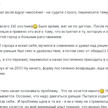
.
сал (если вдруг накосячил - не судите строго, перенесите тем
всего 24) охотника
Было время, жег не по-детски... После 
ьзя и привело это все к тому, что встретил я ту, которую и 
угой город и больным расставанием.
2 города я искал себя, мучился в сомнениях и думал над решен
че раньше был секс в удовольствие, а потом секс от обиды))) 
ь, я это пережил, перемолол и начал постепенно приходить в с
ух кг на 20))) Ну ничего, форму постепенно возвращаю...еще к
ни.
стило начал осознавать проблему... Что не хочется никого
Ч
ывается. Осознаю, что надо двигаться дальше. Пытался ходить
ак себе... И проблема одна и та же - я ни к чему не стремлюс
онечно хочется, но мой жизненный опыт показал, что можно бе