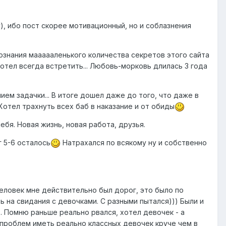
у), ибо пост скорее мотивационный, но и соблазнения
познания маааааленького количества секретов этого сайта
хотел всегда встретить... Любовь-морковь длилась 3 года
ием задачки... В итоге дошел даже до того, что даже в
Хотел трахнуть всех баб в наказание и от обиды
ебя. Новая жизнь, новая работа, друзья.
г 5-6 осталось
Натрахался по всякому ну и собственно
еловек мне действительно был дорог, это было по
 на свидания с девочками. С разными пытался))) Были и
ь. Помню раньше реально рвался, хотел девочек - а
з проблем иметь реально классных девочек круче чем в