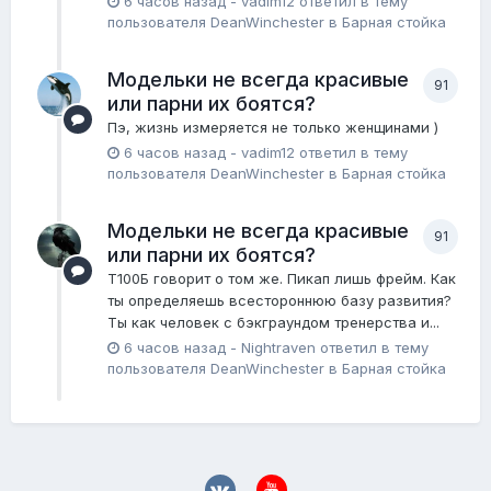
6 часов назад
-
vadim12
ответил в тему
пользователя
DeanWinchester
в
Барная стойка
Модельки не всегда красивые
91
или парни их боятся?
Пэ, жизнь измеряется не только женщинами )
6 часов назад
-
vadim12
ответил в тему
пользователя
DeanWinchester
в
Барная стойка
Модельки не всегда красивые
91
или парни их боятся?
Т100Б говорит о том же. Пикап лишь фрейм. Как
ты определяешь всестороннюю базу развития?
Ты как человек с бэкграундом тренерства и...
6 часов назад
-
Nightraven
ответил в тему
пользователя
DeanWinchester
в
Барная стойка