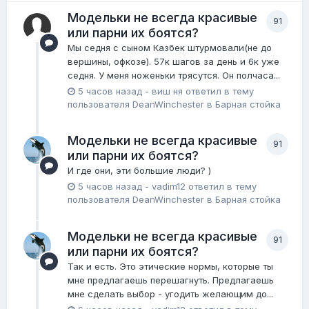
Модельки не всегда красивые
91
или парни их боятся?
Мы седня с сыном Казбек штурмовали(не до
вершины, офкозе). 57к шагов за день и 6к уже
седня. У меня ноженьки трясутся. Он полчаса...
5 часов назад
-
виш ня
ответил в тему
пользователя
DeanWinchester
в
Барная стойка
Модельки не всегда красивые
91
или парни их боятся?
И где они, эти большие люди? )
5 часов назад
-
vadim12
ответил в тему
пользователя
DeanWinchester
в
Барная стойка
Модельки не всегда красивые
91
или парни их боятся?
Так и есть. Это этические нормы, которые ты
мне предлагаешь перешагнуть. Предлагаешь
мне сделать выбор - угодить желающим до...