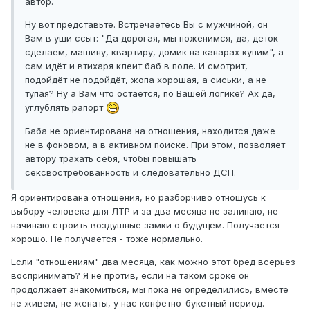
автор.
Ну вот представьте. Встречаетесь Вы с мужчиной, он
Вам в уши ссыт: "Да дорогая, мы поженимся, да, деток
сделаем, машину, квартиру, домик на канарах купим", а
сам идёт и втихаря клеит баб в поле. И смотрит,
подойдёт не подойдёт, жопа хорошая, а сиськи, а не
тупая? Ну а Вам что остается, по Вашей логике? Ах да,
углублять рапорт
Баба не ориентирована на отношения, находится даже
не в фоновом, а в активном поиске. При этом, позволяет
автору трахать себя, чтобы повышать
сексвостребованность и следовательно ДСП.
Я ориентирована отношения, но разборчиво отношусь к
выбору человека для ЛТР и за два месяца не залипаю, не
начинаю строить воздушные замки о будущем. Получается -
хорошо. Не получается - тоже нормально.
Если "отношениям" два месяца, как можно этот бред всерьёз
воспринимать? Я не против, если на таком сроке он
продолжает знакомиться, мы пока не определились, вместе
не живем, не женаты, у нас конфетно-букетный период.