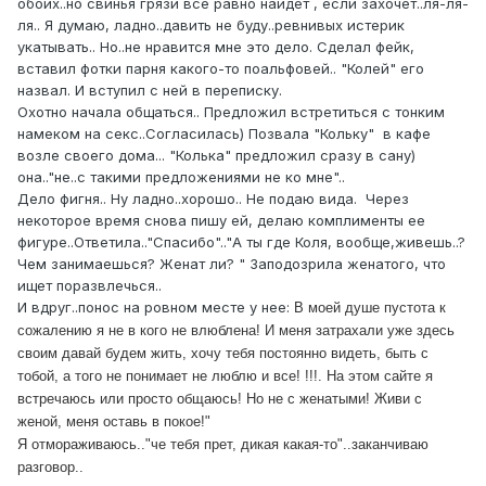
обоих..но свинья грязи все равно найдет , если захочет..ля-ля-
ля.. Я думаю, ладно..давить не буду..ревнивых истерик
укатывать.. Но..не нравится мне это дело. Сделал фейк,
вставил фотки парня какого-то поальфовей.. "Колей" его
назвал. И вступил с ней в переписку.
Охотно начала общаться.. Предложил встретиться с тонким
намеком на секс..Согласилась) Позвала "Кольку" в кафе
возле своего дома... "Колька" предложил сразу в сану)
она.."не..с такими предложениями не ко мне"..
Дело фигня.. Ну ладно..хорошо.. Не подаю вида. Через
некоторое время снова пишу ей, делаю комплименты ее
фигуре..Ответила.."Спасибо".."А ты где Коля, вообще,живешь..?
Чем занимаешься? Женат ли? " Заподозрила женатого, что
ищет поразвлечься..
И вдруг..понос на ровном месте у нее:
В моей душе пустота к
сожалению я не в кого не влюблена! И меня затрахали уже здесь
своим давай будем жить, хочу тебя постоянно видеть, быть с
тобой, а того не понимает не люблю и все! !!!. На этом сайте я
встречаюсь или просто общаюсь! Но не с женатыми! Живи с
женой, меня оставь в покое!"
Я отмораживаюсь.."че тебя прет, дикая какая-то"..заканчиваю
разговор..