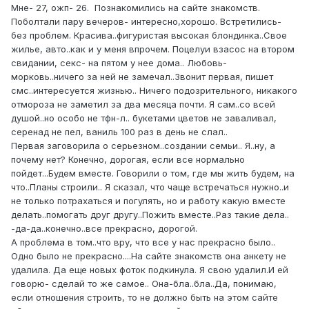
Мне- 27, ожп- 26. Познакомились на сайте знакомств.
Поболтали пару вечеров- интересно,хорошо. Встретились-
без проблем. Красива..фигуристая высокая блондинка..Свое
жилье, авто..как и у меня впрочем. Поцелуи взасос на втором
свидании, секс- на пятом у нее дома.. Любовь-
морковь..ничего за ней не замечал..Звонит первая, пишет
смс..интересуется жизнью.. Ничего подозрительного, никакого
отмороза не заметил за два месяца почти. Я сам..со всей
душой..но особо не тфн-л.. букетами цветов не заваливал,
серенад не пел, ваниль 100 раз в день не слал..
Первая заговорила о серьезном..создании семьи.. Я..ну, а
почему нет? Конечно, дорогая, если все нормально
пойдет...Будем вместе. Говорили о том, где мы жить будем, на
что..Планы строили.. Я сказал, что чаще встречаться нужно..и
не только потрахаться и погулять, но и работу какую вместе
делать..помогать друг другу..Пожить вместе..Раз такие дела..
-да-да..конечно..все прекрасно, дорогой.
А проблема в том..что вру, что все у нас прекрасно было..
Одно было не прекрасно....На сайте знакомств она анкету не
удалила. Да еще новых фоток подкинула. Я свою удалил.И ей
говорю- сделай то же самое.. Она-бла..бла..Да, понимаю,
если отношения строить, то не должно быть на этом сайте