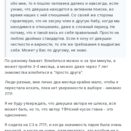
обо мне, то я пошлю человека далеко и навсегда, если
узнаю, что девушка находится в активном поиске, во
время наших с ней отношений. Со своей же стороны
гарантирую, что не засуну член в другую бабу, когда мы
находимся в отношениях, даже в сложный период. Не
потому, что я такой весь из себя правильный. Просто не
люблю двойных стандартов. Если я хочу от девушки
честности и верности, то эти же требования я выдвигаю
себе. Может у Вас по другому, не знаю.
По-разному бывает. Влюбиться можно и за три минуты, а
может пройти 3-4 месяца, а можно даже через 7 лет
знакомства влюбиться в "просто друга".
Люди разные, мне лично два месяца крайне мало, чтобы я
перестала искать, пока нет уверенности в выборе - никаких
ЛТР.
Я не буду утверждать, что девушка автора не шлюха, всё
может быть, но то, что автор ТФНский кусок говна - это
однозначно.
Я сидела на СЗ в ЛТР, и когда значимость парня была очень
высокой, и когда не очень, развлекалась, это вообще ни о