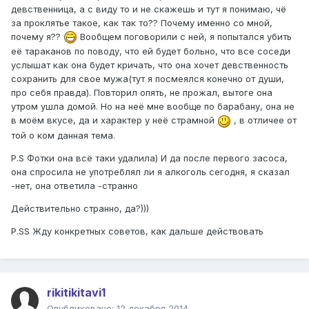
девственница, а с виду то и не скажешь и тут я понимаю, чё
за проклятье такое, как так то?? Почему именно со мной,
почему я??
Вообщем поговорили с ней, я попытался убить
её тараканов по поводу, что ей будет больно, что все соседи
услышат как она будет кричать, что она хочет девственность
сохранить для свое мужа(тут я посмеялся конечно от души,
про себя правда). Повторил опять, не прожал, вытоге она
утром ушла домой. Но на неё мне вообще по барабану, она не
в моём вкусе, да и характер у неё страмной
, в отличее от
той о ком данная тема.
P.S Фотки она всё таки удалила) И да после первого засоса,
она спросила не употреблял ли я алкоголь сегодня, я сказал
-нет, она ответила -странно
Действительно странно, да?)))
P.SS Жду конкретных советов, как дальше действовать
rikitikitavi1
Опубликовано:
12 декабря 2014