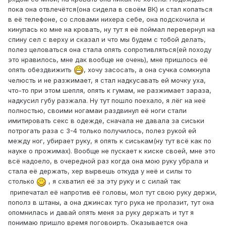
пока она отвлечётся(она сидела в своём ВК) и стал копаться
в её телефоне, со словами нихера себе, она подскочила и
кинулась ко мне на кровать, ну тут я её поймал перевернул на
спину сел с верху и сказал и что мы будем с тобой делать,
полез целоваться она стала опять сопротивляться(ей походу
это нравилось, мне дак вообще не очень), мне пришлось её
опять обездвижить
, хочу засосать, а она сучка сомкнула
челюсть и не разжимает, я стал надкусавать ей мочку уха,
что-то при этом шепля, опять к гумам, не разжимает зараза,
надкусил губу разжала. Ну тут пошло поехало, я лёг на неё
полностью, своими ногамаи раздвинул её ноги стали
имитировать секс в одежде, сначала не давала за сиськи
потрогать раза с 3-4 только получилось, полез рукой ей
между ног, убирает руку, я опять к сиськам(ну тут всё как по
науке о прожимах). Вообще не пускает к киске своей, мне это
всё надоело, в очередной раз когда она мою руку убрала и
стала её держать, хер вырвешь откуда у неё и силы то
столько
, я схватил её за эту руку и с силай так
припечатал её напротив её головы, мол тут свою руку держи,
пополз в штаны, а она джинсах туго рука не пролазит, тут она
опомнилась и давай опять меня за руку держать и тут я
понимаю пришло время поговоирть. Оказывается она