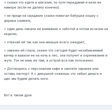
= скажи что едете в магазин, по пути передумай и вези ее
наморе (если не далеко конечно).
= не приди на свидание скажи помогал бабушке кошку с
дерева снимать,
= один день завали ее внимание и заботой а потом исчезни на
неделю,
= отвечай ей так как она меньше всего ожидает,
= завежи ей глаза, скажи что сегодня будет незабываемый
вечер и вывези ее на ночь в лес, она получит и охреневание и
жуть. Ток не кинь ее там, а устрой все как положенно.
= Договорись с персоналом кафе и заплати заранее или
оставь паспорт. А с девушкой скажешь что забыл деньги и
щас мы будем делать ноги.
Вот в таком духе.