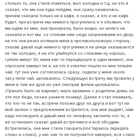
столько то, она стала ломаться, мол холодна и т.д, на это я
сказал, что мы кое куда пойдём, она сразу оживилась,
причём сказала только не в кафе, я сказал, а это и не кафе
будет, при встрече мы немного прогулялись и я объявил, что
мы идём ко мне, она прихерела, было видно, но ничего не
сказала и вот мы со словам нам сюда сворачиваем во двор,
на что она резко потянула меня в противоположную сторону,
сказав давай ещё немного прогуляемся на улице оказывается
не так холодно, я на это улыбнулся со словами ну хорошо,
гуляли минут 30, меня как-то передёрнуло в один момент, она
спросила замёрз ли я, на что я ответил пошли ко мне попьём
чай, тут она уже согласилась сразу, сидели у меня около
часу пили чай, целовались. Следующую встречу мы провели у
меня в том же духе но уже смотрев фильм целовались.
(Трахать было не вариант, мало времени + родители дома, но
это пол беды, позже узнаете почему). Далее я стал понимать,
что что-то не так, встречи похожи друг на друга и вот тут на
мой звонок с предложением встретится, она мне выдаёт, нам
надо поговорить и давай мне по телефону загонять что-то, я
её остановил сказал давай встретимся и всё обсудим.
Встретились, она мне стала говорить(постараюсь передать
слово в слово), у нас как то не получается наверно, всё стало