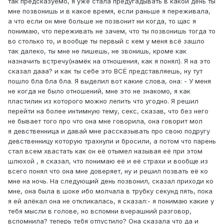
так предсказуемо, я уже стала предугадывать в какой день ты
мне позвонишь и в какое время, если раньше я переживала,
а что если он мне больше не позвонит ни когда, то щас я
понимаю, что переживать не зачем, что ты позвонишь тогда то
во столько то, и вообще ты первый с кем у меня всё зашло
так далеко, ты мне не пишешь, не звонишь, кроме как
назначить встречу(намёк на отношения, как я понял). Я на это
сказал дааа? и как ты себе это ВСЁ представляешь, ну тут
пошло бла бла бла. Я выделил вот какие слова, она: - У меня
не когда не было отношений, мне это не знакомо, я как
пластилин из которого можно лепить что угодно. Я решил
перейти на более интимную тему, секс, сказав, что без него
не бывает того про что она мне говорила, она говорит мол
я девственница и давай мне рассказывать про свою подругу
девственницу которую трахнули и бросили, а потом что парень
стал всем хвастать как он её отымел называя её при этом
шлюхой , я сказал, что понимаю её и её страхи и вообще из
всего понял что она мне доверяет, ну и решил позвать её ко
мне на ночь. На следующий день позвонил, сказал приходи ко
мне, она была в шоке ибо молчала в трубку секунд пять, пока
я ей алёкал она не откликалась, я сказал:- я понимаю какие у
тебя мысли в голове, но вспомни вчерашний разговор,
вспомнила? теперь тебя отпустило? Она сказала что да и