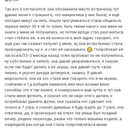
Так вот я согласился, она обозначила место встречи(ну тут
думаю ничего страшного, что инициатива у неё была), я ещё
опоздал минут на пять, пошли прогуливаться стали общаться,
первые минут 30 я чё то тупил, быть таким какого она меня не
знала у меня не получалась, но потом вроде стал разгоняться,
стал стебать её, а на её колкости в мой адрес говорил, что
ещё раз так скажит получит у меня, ну она естественно стала
провоцировать, ну я и стал её наказывать
. Попробовал её
засосать(1.5-2 месяца назад тоже пробовал но не получилось,
ну собственно и забил), она давай уворачиваться, я сказал
если так будет делать я её укушу, она давай гнуть свою
линию, я укусил докуда дотянулся, защеку. Я давай
морозиться, она на это стала мне говорить что я не мужик,
слабачёк и т.д вобщем намекать мне мол возьми меня
силой(ну это я так понял), я поморозился ещё чуток и тут она
стала меня фоткать, я сказал что не надо этого делать и
потребовал удалить фотки, она сказала что сделает это
только в 7 утра, я сказал думаешь я буду ждать до 7 утра, она
ответила, да, я проигнорил её ответ. На улице был поздний
вечер, редкие пешеходы, разве что только машины ездили, в
очередной раз когда она стала сопротивляться моим