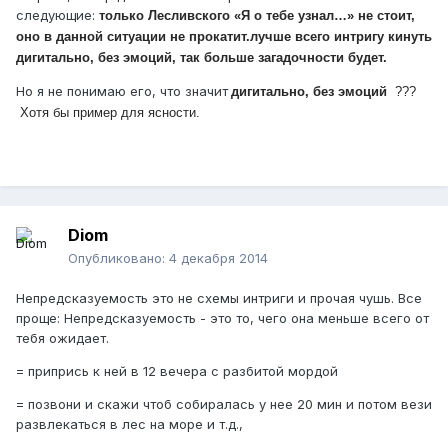
следующие:
только Лесливского «Я о тебе узнал…» не стоит,
оно в данной ситуации не прокатит.лучше всего интригу кинуть
дигитально, без эмоций, так больше загадочности будет.
Но я не понимаю его, что значит
дигитально, без эмоций
???
Хотя бы пример для ясности.
Diom
Опубликовано:
4 декабря 2014
Непредсказуемость это не схемы интриги и прочая чушь. Все
проще: Непредсказуемость - это то, чего она меньше всего от
тебя ожидает.
= припрись к ней в 12 вечера с разбитой мордой
= позвони и скажи чтоб собиралась у нее 20 мин и потом вези
развлекаться в лес на море и т.д.,