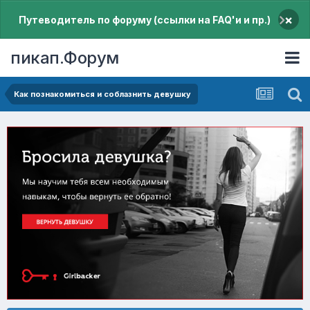
×
Путеводитель по форуму (ссылки на FAQ'и и пр.)
пикап.Форум
Как познакомиться и соблазнить девушку