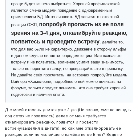
проще будет из него выбраться. Хорошей профилактикой
является смена модели поведение с одновременным
применением БД. Интенсивность БД зависит от ответной
попробуй пропасть из ее поля
реакции ОЖП,
зрения на 3-4 дня, откалибруйте реакцию,
появитесь и проведите встречу
, делайте то,
что для вас было не характерно, движение в сторону альфы
в данном случае является определяющим. Или назначьте
встречу и не появитесь, волнение усилит вашу значимость,
только не перегните палку, не превращайте это в привычку.
Не давайте себя просчитать, на встречах попробуйте модель
Вайпера «Хамелеон», подробнее о ней можно почитать на
форуме, только следует понимать, что она требует хорошей
подготовки и наличия опыта.
Д с моей стороны длится уже 3 дня(Не звоню, смс не пишу, в
соц сетях не появляюсь) далее от меня требуется
откалибровать реакцию, появится и провести
встречу(выделил в цитате), но как мне откалибровать её
реакцию если не малейшего намёка не её Б нет? Ведь по