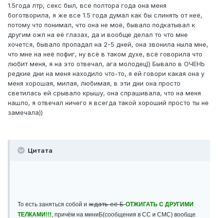
1.5года лтр, секс был, все полтора года она меня
боготворила, я же все 1.5 года думал как бы слинять от неё,
потому что понимал, что она не моё, бывало подкатывал к
другим ожп на её глазах, да и вообще делал то что мне
хочется, бывало пропадал на 2-5 дней, она звонила ныла мне,
что мне на неё пофиг, ну всё в таком духе, всё говорила что
любит меня, я на это отвечал, ага молодец)) Бывало в ОЧЕНЬ
редкие дни на меня находило что-то, я ей говори какая она у
меня хорошая, милая, любимая, в эти дни она просто
светилась ей срывало крышу, она спрашивала, что на меня
нашло, я отвечал ничего я всегда такой хороший просто ты не
замечала))
Цитата
ждать её Б
То есть заняться собой и
ОТЖИГАТЬ С ДРУГИМИ
ТЕЛКАМИ!!!
, причём на миниБ(сообщения в СС и СМС) вообще