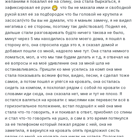
желаниям я повалил её на спину, она стала быркаться, я
зафиксировал её руки
что бы не махала ими и свободной
рукой взял её за подбородок что бы головой не крутила и
засосал(что бы вы не думали, что я маньяк замечу, я не видел
негатива с её стороны, поэтому так действовал). Поднял её,
дальше стали разговаривать будто ничего такова не было,
минут через 5 мы находились возле моего дома, я пошёл в
сторону его, она спросила куда это я, я сказал домой и
добавил пошли со мной, надоело мне тут. Она стала немного
ломаться, мол, а что мы там будем делать и т.д, я отвечал на
её вопросы и на моё удивление она за мной шла не
останавливаясь. Пришли ко мне уселись за комп она мне
стала показывать всякие фотки, видео, песни, я сделал тоже
самое, а потом пошёл и улёгся на кровать, она осталась
сидеть за компом, я похлопал рядом с собой по кровати со
словами иди сюда, она сказала нет, мне и тут не плохо. Я
остался валяться на кровати с мыслями как перевести всё в
горизонтальное положение, встал подошёл к ней она мне
стала что-то говорить, я и покивал в ответ, приобнял со спины
и стал что-то говорить на ушко, а сам в это время потянулся
за её телефоном который лежал рядом с ней, она не
заметила, я вернулся на кровать опять предложил сесть
рядом со мной, на кровать она никак не хотела. Подождал