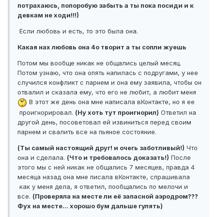
потрахаюсь, попоробую забыть а ты пока посиди и к
девкам не ходи!!!)
Если любовь и есть, то это была она.
Какая нах любовь она 4о творит а ты сопли жуешь
Потом мы вообще никак не общались целый месяц.
Потом узнаю, что она опять напилась с подругами, у нее
случился конфликт с парнем и она ему заявила, чтобы он
отвалил и сказала ему, что его не любит, а любит меня
В этот же день она мне написала вКонтакте, но я ее
проигнорировал.
(Ну хоть тут проигнорил)
Ответил на
другой день, посоветовал ей извиниться перед своим
парнем и свалить все на пьяное состояние.
(Ты самый настоящий друг! и очегь заботливый!)
Что
она и сделала.
(Что и требовалось доказать!)
После
этого мы с ней никак не общались 7 месяцев, правда 4
месяца назад она мне писала вКонтакте, спрашивала
как у меня дела, я ответил, пообщались по мелочи и
все.
(Проверяла на месте ли её запасной аэродром???
Фух на месте... хорошо бум дальше гулять)