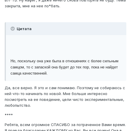
БЛ*ТЬ. Ну нафиг, я даже ничего снова повторять не буду. Тема
закрыта, мне на нее по*бать.
Цитата
Но, поскольку она уже была в отношениях с более сильным
самцом, то с запаской она будет до тех пор, пока не найдет
самца качественней.
Да, все верно. Я это и сам понимаю. Поэтому не собираюсь с
ней что-то начинать по новой. Мне больше интересно
посмотреть на ее поведение, цели чисто экспериментальные,
любопытство.
****
Ребята, всем огромное СПАСИБО за потраченное Вами время.
Я правда благодарен КАЖДОМУ из Вас. Вы все правы! Она в