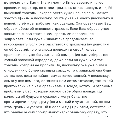
встречается с Вами. Значит чем-то Вы её зацепили, плюс
проявили характер, не стали тфнить, пытаться вернуть и т.д. Её
нынешний трахаль - скорее всего хуже Вас, плюс он может
жестко тфнить. А поскольку, опыта у неё не много (насколько я
понял), то её мозг работает как оценщик. Она сравнивает Ваш
образ и образ её нынешнего трахаля. Если Ваш образ лучше -
значит её снова тянет к Вам, простыми словами, её
защемляет. Если хуже - значит она продолжает Вас
игнорировать. Если она расстается с трахалем (ну допустим
он её бросил), то она снова проводит в своей голове
сравнение из уже бывших в ней самцов (из них выбирается
лучший запасной аэродром, даже если он хуже, чем тот
трахаль, который её бросил). Но, поскольку она уже была в
отношениях с более сильным самцом, то с запаской она будет
до тех пор, пока не найдет самца качественней. А поскольку,
опыта у неё немного, её тянет к Вам автоматически, так как ей
практически не с чем сравнивать. Отсюда, кстати, и огромные
проблемы у баб, которые рисуют себе образ принца, где
качества её будущего суженого могут банально
противоречить друг другу (он и мягкий и чувственный, но при
этом грубый и уверенный в себе и т.д.) При этом, естественно,
что реальные омп проигрывают нарисованному образу, что