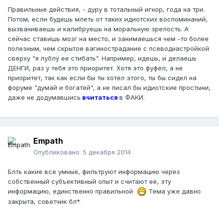
Правильные действия, - дуру в тотальный игнор, года на три.
Потом, если будешь млеть от таких идиотских воспоминаний,
вызваниваешь и калибруешь на моральную зрелость. А
сейчас ставишь мозг на место, и занимаешься чем -то более
полезным, чем скрытое вагинострадание с псеводнастройкой
сверху "я лублу ее стибать". Например, идешь, и делаешь
ДЕНГИ, раз у тебя это приоритет. Хотя это фуфел, а не
приоритет, так как если бы ты хотел этого, ты бы сидел на
форуме "думай и богатей", а не писал бы идиотские простыни,
даже не додумавшись
вчитаться
в ФАКИ.
Empath
Опубликовано:
5 декабря 2014
Блть какие все умные, фильтруют информацию через
собственный субъективный опыт и считают ее, эту
информацию, единственно правильной
Тема уже давно
закрыта, советчик бл*.