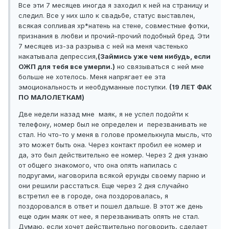
Все эти 7 месяцев иногда я заходил к ней на страницу и
следил. Все у них шло к свадьбе, статус выставлен,
всякая сопливая хр*натень на стене, совместные фотки,
признания в любви и прочий-прочий подобный бред. Эти
7 месяцев из-за разрыва с ней на меня частенько
накатывала депрессия,
(Займись уже чем нибудь, если
ОЖП для тебя все умерли.)
но связываться с ней мне
больше не хотелось. Меня напрягает ее эта
эмоциональность и необдуманные поступки.
(19 ЛЕТ ФАК
ПО МАЛОЛЕТКАМ)
Две недели назад мне маяк, я не успел подойти к
телефону, номер был не определен и перезванивать не
стал. Но что-то у меня в голове промелькнула мысль, что
это может быть она. Через контакт пробил ее номер и
да, это был действительно ее номер. Через 2 дня узнаю
от общего знакомого, что она опять напилась с
подругами, наговорила всякой ерунды своему парню и
они решили расстаться. Еще через 2 дня случайно
встретил ее в городе, она поздоровалась, я
поздоровался в ответ и пошел дальше. В этот же день
еще один маяк от нее, я перезванивать опять не стал.
Думаю, если хочет действительно поговорить, сделает