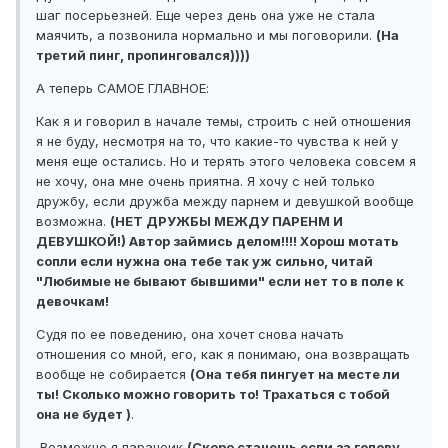
шаг посерьезней. Еще через день она уже не стала
маячить, а позвонила нормально и мы поговорили.
(На
третий пинг, пропинговался))))
А теперь САМОЕ ГЛАВНОЕ:
Как я и говорил в начале темы, строить с ней отношения
я не буду, несмотря на то, что какие-то чувства к ней у
меня еще остались. Но и терять этого человека совсем я
не хочу, она мне очень приятна. Я хочу с ней только
дружбу, если дружба между парнем и девушкой вообще
возможна.
(НЕТ ДРУЖБЫ МЕЖДУ ПАРЕНМ И
ДЕВУШКОЙ!) Автор займись делом!!!! Хорош мотать
сопли если нужна она тебе так уж сильно, читай
"Любимые не бывают бывшими" если нет то в поле к
девочкам!
Судя по ее поведению, она хочет снова начать
отношения со мной, его, как я понимаю, она возвращать
вообще не собирается
(Она тебя пингует на месте ли
ты! Сколько можно говорить то! Трахаться с тобой
она не будет )
.
Возможно я параноик
(Скоро станешь если за голову