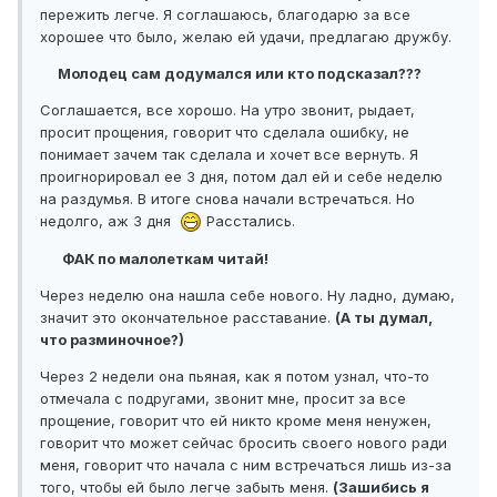
пережить легче. Я соглашаюсь, благодарю за все
хорошее что было, желаю ей удачи, предлагаю дружбу.
Молодец сам додумался или кто подсказал???
Соглашается, все хорошо. На утро звонит, рыдает,
просит прощения, говорит что сделала ошибку, не
понимает зачем так сделала и хочет все вернуть. Я
проигнорировал ее 3 дня, потом дал ей и себе неделю
на раздумья. В итоге снова начали встречаться. Но
недолго, аж 3 дня
Расстались.
ФАК по малолеткам читай!
Через неделю она нашла себе нового. Ну ладно, думаю,
значит это окончательное расставание.
(А ты думал,
что разминочное?)
Через 2 недели она пьяная, как я потом узнал, что-то
отмечала с подругами, звонит мне, просит за все
прощение, говорит что ей никто кроме меня ненужен,
говорит что может сейчас бросить своего нового ради
меня, говорит что начала с ним встречаться лишь из-за
того, чтобы ей было легче забыть меня.
(Зашибись я