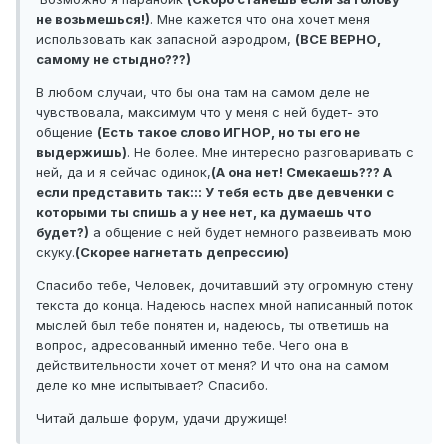
не возьмешься!)
. Мне кажется что она хочет меня
использовать как запасной аэродром,
(ВСЕ ВЕРНО,
самому не стыдно???)
В любом случаи, что бы она там на самом деле не
чувствовала, максимум что у меня с ней будет- это
общение
(Есть такое слово ИГНОР, но ты его не
выдержишь)
. Не более. Мне интересно разговаривать с
ней, да и я сейчас одинок,
(А она нет! Смекаешь??? А
если представить так::: У тебя есть две девченки с
которыми ты спишь а у нее нет, ка думаешь что
будет?)
а общение с ней будет немного развеивать мою
скуку.
(Скорее нагнетать депрессию)
Спасибо тебе, Человек, дочитавший эту огромную стену
текста до конца. Надеюсь наспех мной написанный поток
мыслей был тебе понятен и, надеюсь, ты ответишь на
вопрос, адресованный именно тебе. Чего она в
действительности хочет от меня? И что она на самом
деле ко мне испытывает? Спасибо.
Читай дальше форум, удачи дружище!