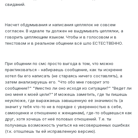
свиданий.
Насчет обдумывания и написания цеплялок не совсем
согласен. В идеале ты должен не выдумывать цеплялки, а
говорить цепляющим языком. Чтобы и в голосовом и в
текстовом и в реальном общении всё шло ЕСТЕСТВЕННО.
При общении по смс просто выгода в том, что можно
практиковаться - набираешь сообщение, как ты искренне
хотел бы его написать (не стараясь ничего составлять), а
затем анализируешь его. "Что обо мне говорит это
сообщение?" "Уместно ли оно исходя из ситуации?" "Ведет ли
оно меня к моей цели?" И можешь заметить, где ты пишешь
неуклюже, где выражаешь завышенную её значимость (а
значит у тебя что-то не в порядке с уверенностью в себе,
самооценке и отношению к женщинам), где-то общаешься как
друг, хотя хочешь от неё половых отношений. Т.е. ты
получаешь возможность учиться на несовершенных ошибках
(т.к. отошлешь ты ей исправленную версию).