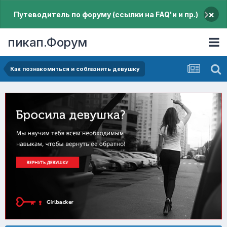
×
Путеводитель по форуму (ссылки на FAQ'и и пр.)
пикап.Форум
Как познакомиться и соблазнить девушку