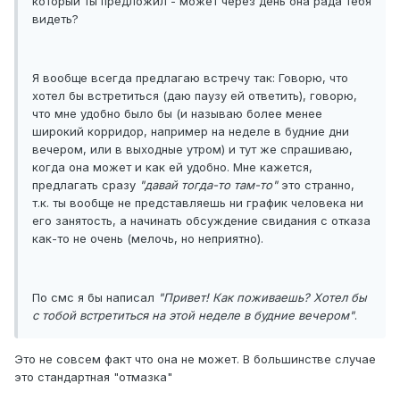
который ты предложил - может через день она рада тебя
видеть?
Я вообще всегда предлагаю встречу так: Говорю, что
хотел бы встретиться (даю паузу ей ответить), говорю,
что мне удобно было бы (и называю более менее
широкий корридор, например на неделе в будние дни
вечером, или в выходные утром) и тут же спрашиваю,
когда она может и как ей удобно. Мне кажется,
предлагать сразу
"давай тогда-то там-то"
это странно,
т.к. ты вообще не представляешь ни график человека ни
его занятость, а начинать обсуждение свидания с отказа
как-то не очень (мелочь, но неприятно).
По смс я бы написал
"Привет! Как поживаешь? Хотел бы
с тобой встретиться на этой неделе в будние вечером"
.
Это не совсем факт что она не может. В большинстве случае
это стандартная "отмазка"