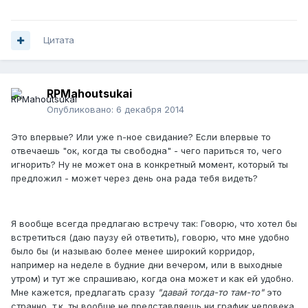
Цитата
RPMahoutsukai
Опубликовано:
6 декабря 2014
Это впервые? Или уже n-ное свидание? Если впервые то
отвечаешь "ок, когда ты свободна" - чего париться то, чего
игнорить? Ну не может она в конкретный момент, который ты
предложил - может через день она рада тебя видеть?
Я вообще всегда предлагаю встречу так: Говорю, что хотел бы
встретиться (даю паузу ей ответить), говорю, что мне удобно
было бы (и называю более менее широкий корридор,
например на неделе в будние дни вечером, или в выходные
утром) и тут же спрашиваю, когда она может и как ей удобно.
Мне кажется, предлагать сразу
"давай тогда-то там-то"
это
странно, т.к. ты вообще не представляешь ни график человека