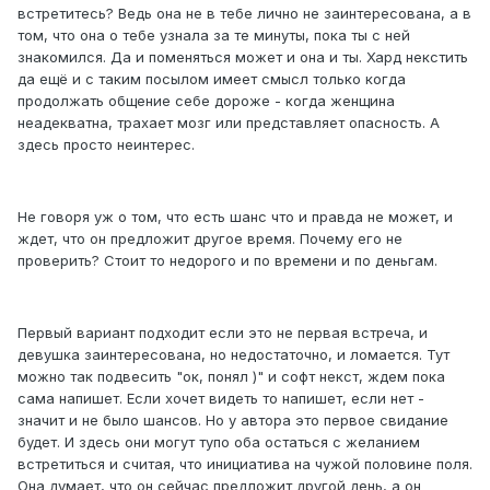
встретитесь? Ведь она не в тебе лично не заинтересована, а в
том, что она о тебе узнала за те минуты, пока ты с ней
знакомился. Да и поменяться может и она и ты. Хард некстить
да ещё и с таким посылом имеет смысл только когда
продолжать общение себе дороже - когда женщина
неадекватна, трахает мозг или представляет опасность. А
здесь просто неинтерес.
Не говоря уж о том, что есть шанс что и правда не может, и
ждет, что он предложит другое время. Почему его не
проверить? Стоит то недорого и по времени и по деньгам.
Первый вариант подходит если это не первая встреча, и
девушка заинтересована, но недостаточно, и ломается. Тут
можно так подвесить "ок, понял )" и софт некст, ждем пока
сама напишет. Если хочет видеть то напишет, если нет -
значит и не было шансов. Но у автора это первое свидание
будет. И здесь они могут тупо оба остаться с желанием
встретиться и считая, что инициатива на чужой половине поля.
Она думает, что он сейчас предложит другой день, а он