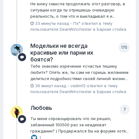
Не вижу смысла продолжать этот разговор, в
ситуации когда ты отрицаешь очевидную
реальность, о том что и выкладывал я и...
33 минуты назад
-
Пэ^
ответил в тему
пользователя
DeanWinchester
в
Барная стойка
Модельки не всегда
175
красивые или парни их
боятся?
Тебе знакомо изречение «счастье тишину
любит»? Опять же, ты сам не горишь желанием
делиться подробностями своей личной жизни...
39 минут назад
-
vadim12
ответил в тему
пользователя
DeanWinchester
в
Барная стойка
Любовь
7
Ты меня спровоцировать что ли решил,
забаненный 100500 раз за неадекват
гражданин? ) Продержался бы на форуме хотя...
1