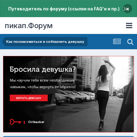
×
Путеводитель по форуму (ссылки на FAQ'и и пр.)
пикап.Форум
Как познакомиться и соблазнить девушку