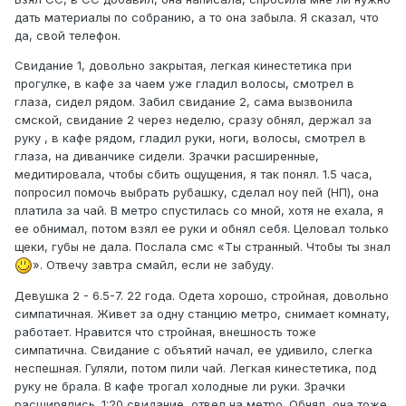
дать материалы по собранию, а то она забыла. Я сказал, что
да, свой телефон.
Свидание 1, довольно закрытая, легкая кинестетика при
прогулке, в кафе за чаем уже гладил волосы, смотрел в
глаза, сидел рядом. Забил свидание 2, сама вызвонила
смской, свидание 2 через неделю, сразу обнял, держал за
руку , в кафе рядом, гладил руки, ноги, волосы, смотрел в
глаза, на диванчике сидели. Зрачки расширенные,
медитировала, чтобы сбить ощущения, я так понял. 1.5 часа,
попросил помочь выбрать рубашку, сделал ноу пей (НП), она
платила за чай. В метро спустилась со мной, хотя не ехала, я
ее обнимал, потом взял ее руки и обнял себя. Целовал только
щеки, губы не дала. Послала смс «Ты странный. Чтобы ты знал
». Отвечу завтра смайл, если не забуду.
Девушка 2 - 6.5-7. 22 года. Одета хорошо, стройная, довольно
симпатичная. Живет за одну станцию метро, снимает комнату,
работает. Нравится что стройная, внешность тоже
симпатична. Свидание с объятий начал, ее удивило, слегка
неспешная. Гуляли, потом пили чай. Легкая кинестетика, под
руку не брала. В кафе трогал холодные ли руки. Зрачки
расширялись. 1:20 свидание, отвел на метро. Обнял, она тоже