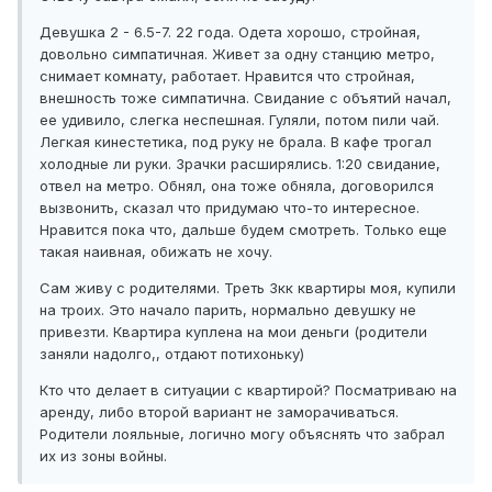
Девушка 2 - 6.5-7. 22 года. Одета хорошо, стройная,
довольно симпатичная. Живет за одну станцию метро,
снимает комнату, работает. Нравится что стройная,
внешность тоже симпатична. Свидание с объятий начал,
ее удивило, слегка неспешная. Гуляли, потом пили чай.
Легкая кинестетика, под руку не брала. В кафе трогал
холодные ли руки. Зрачки расширялись. 1:20 свидание,
отвел на метро. Обнял, она тоже обняла, договорился
вызвонить, сказал что придумаю что-то интересное.
Нравится пока что, дальше будем смотреть. Только еще
такая наивная, обижать не хочу.
Сам живу с родителями. Треть 3кк квартиры моя, купили
на троих. Это начало парить, нормально девушку не
привезти. Квартира куплена на мои деньги (родители
заняли надолго,, отдают потихоньку)
Кто что делает в ситуации с квартирой? Посматриваю на
аренду, либо второй вариант не заморачиваться.
Родители лояльные, логично могу объяснять что забрал
их из зоны войны.