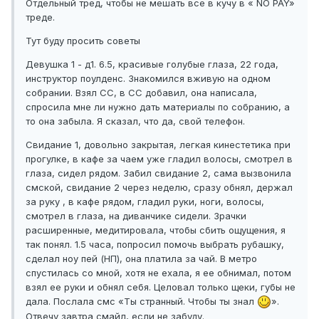
Отдельный тред, чтобы не мешать все в кучу в « NO PAY»
треде.
Тут буду просить советы
Девушка 1 - д1. 6.5, красивые голубые глаза, 22 года,
инструктор поулденс. Знакомился вживую на одном
собрании. Взял СС, в СС добавил, она написала,
спросила мне ли нужно дать материалы по собранию, а
то она забыла. Я сказал, что да, свой телефон.
Свидание 1, довольно закрытая, легкая кинестетика при
прогулке, в кафе за чаем уже гладил волосы, смотрел в
глаза, сидел рядом. Забил свидание 2, сама вызвонила
смской, свидание 2 через неделю, сразу обнял, держал
за руку , в кафе рядом, гладил руки, ноги, волосы,
смотрел в глаза, на диванчике сидели. Зрачки
расширенные, медитировала, чтобы сбить ощущения, я
так понял. 1.5 часа, попросил помочь выбрать рубашку,
сделал ноу пей (НП), она платила за чай. В метро
спустилась со мной, хотя не ехала, я ее обнимал, потом
взял ее руки и обнял себя. Целовал только щеки, губы не
дала. Послала смс «Ты странный. Чтобы ты знал
».
Отвечу завтра смайл, если не забуду.