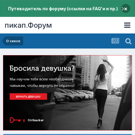
×
Путеводитель по форуму (ссылки на FAQ'и и пр.)
пикап.Форум
О сексе