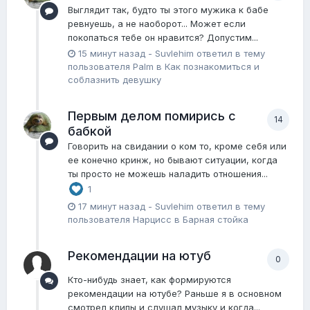
Выглядит так, будто ты этого мужика к бабе
ревнуешь, а не наоборот... Может если
покопаться тебе он нравится? Допустим...
15 минут назад
-
Suvlehim
ответил в тему
пользователя
Palm
в
Как познакомиться и
соблазнить девушку
Первым делом помирись с
14
бабкой
Говорить на свидании о ком то, кроме себя или
ее конечно кринж, но бывают ситуации, когда
ты просто не можешь наладить отношения...
1
17 минут назад
-
Suvlehim
ответил в тему
пользователя
Нарцисс
в
Барная стойка
Рекомендации на ютуб
0
Кто-нибудь знает, как формируются
рекомендации на ютубе? Раньше я в основном
смотрел клипы и слушал музыку и когда...