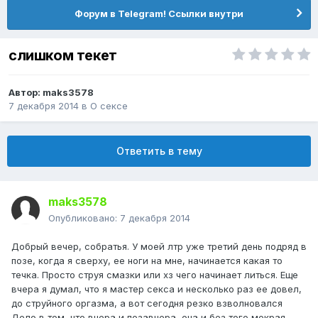
Форум в Telegram! Ссылки внутри
слишком текет
Автор:
maks3578
7 декабря 2014
в
О сексе
Ответить в тему
maks3578
Опубликовано:
7 декабря 2014
Добрый вечер, собратья. У моей лтр уже третий день подряд в
позе, когда я сверху, ее ноги на мне, начинается какая то
течка. Просто струя смазки или хз чего начинает литься. Еще
вчера я думал, что я мастер секса и несколько раз ее довел,
до струйного оргазма, а вот сегодня резко взволновался
Дело в том, что вчера и позавчера, она и без того мокрая