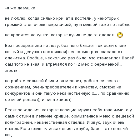
-я же девушка
не люблю, когда сильно кричат в постели, у некоторых
громкий стон очень некрасивый, ну и мышей тоже не люблю...
не нравятся девушки, которые куник не дают сделать
Без презерватива не лезу, без него бывает ток если очень
пьяный и девушка постоянная) несколько раз спасало от
оленизма. Вообще, несколько раз было, что становился Васей
сам того не зная, и втречался по 1-2 мес с беременной...
жесть...
по работе сильный бзик и он мешает, работа связано с
созиданием, очень требователен к качеству, смотрю на
конкурентов и они такую некачественную х... , по сравнению
со мной делают)) и пипл хавает)
Бесят заведения, которые позиционируют себя топовыми, а у
самих стыки в лепнине кривые, обмызганное меню с дешевой
полиграфией, некачественная отделка. И звук, звук очень
важен. Если слышны искажения в клубе, баре - это полный
ппц.