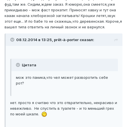
фуд,там же. Сидим,ждем заказ. Я юморю,она смеется,уже
прикидываю - мож фаст прокатит. Приносят хавку и тут она
кааак начала хлеборезкой заглатывать! Крошки летят,звук
этот еще... И по бабе то не скажешь,что деревенская. Короче,я
вышел типа ответить на личный звонок и не вернулся.
08.12.2014 в 13:25, prêt-à-porter сказал:
Цитата
мож это паника,что чел может разворотить себе
рот?
нет. просто я считаю что это отвратительно, некрасиво и
невежливо. Не спустить в туалете - и то меньший грех
по моей шкале.