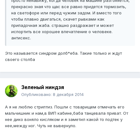
просто ненавижу, когда человек на машине разгоняется,
прекрасно зная что щас все равно придется тормозить,
на светофоре или перед чужим задом. И вместо того
чтобы плавно двигаться, скачет рывками как
припадочная жаба. страшно раздражает и может
испортить все хорошее впечатление о человеке.
антисекс.
Это называется синдром долб*еба. Такие только и ждут
своего столба
Зеленый ниндзя
Опубликовано:
8 декабря 2014
А я не люблю стриптиз. Пошли с товарищем отмечать его
мальчишник и нам,в ВИП кабине,баба танцевала приват. От
нее дико воняло кисляком и я заметил какой то подтек у
нее,между ног. Чуть не вывернуло.