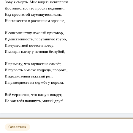
Зову я смерть. Мне видеть невтерпеж
Достоинство, что просит подаянья,
Над простотой глумящуюся ложь,
Ничтожество в роскошном одеянье,
И совершенству ложный приговор,
И девственность, поруганную грубо,
И неуместной почести позор,
И мощь в плену у немощи беззубой,
И прямоту, что глупостью слывёт,
И глупость в маске мудреца, пророка,
И вдохновения зажатый рот,
И праведность на службе у порока.
Всё мерзостно, что вижу я вокруг,
Но как тебя покинуть, милый друг!
Советник