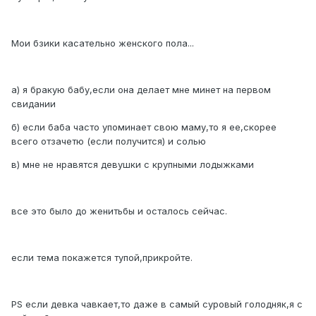
Мои бзики касательно женского пола...
а) я бракую бабу,если она делает мне минет на первом
свидании
б) если баба часто упоминает свою маму,то я ее,скорее
всего отзачетю (если получится) и солью
в) мне не нравятся девушки с крупными лодыжками
все это было до женитьбы и осталось сейчас.
если тема покажется тупой,прикройте.
PS если девка чавкает,то даже в самый суровый голодняк,я с