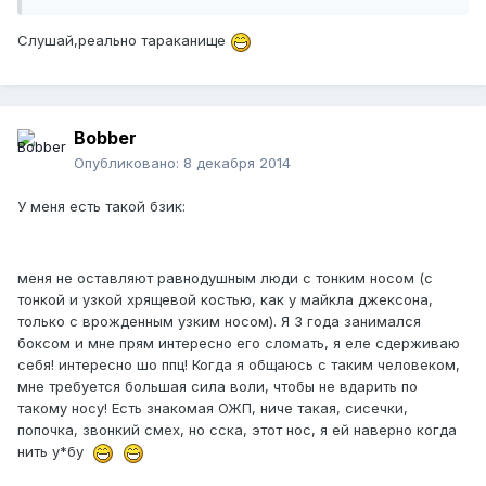
Слушай,реально тараканище
Bobber
Опубликовано:
8 декабря 2014
У меня есть такой бзик:
меня не оставляют равнодушным люди с тонким носом (с
тонкой и узкой хрящевой костью, как у майкла джексона,
только с врожденным узким носом). Я 3 года занимался
боксом и мне прям интересно его сломать, я еле сдерживаю
себя! интересно шо ппц! Когда я общаюсь с таким человеком,
мне требуется большая сила воли, чтобы не вдарить по
такому носу! Есть знакомая ОЖП, ниче такая, сисечки,
попочка, звонкий смех, но сска, этот нос, я ей наверно когда
нить у*бу