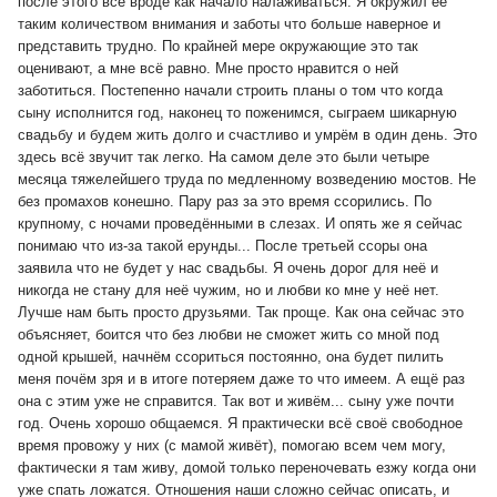
после этого всё вроде как начало налаживаться. Я окружил её
таким количеством внимания и заботы что больше наверное и
представить трудно. По крайней мере окружающие это так
оценивают, а мне всё равно. Мне просто нравится о ней
заботиться. Постепенно начали строить планы о том что когда
сыну исполнится год, наконец то поженимся, сыграем шикарную
свадьбу и будем жить долго и счастливо и умрём в один день. Это
здесь всё звучит так легко. На самом деле это были четыре
месяца тяжелейшего труда по медленному возведению мостов. Не
без промахов конешно. Пару раз за это время ссорились. По
крупному, с ночами проведёнными в слезах. И опять же я сейчас
понимаю что из-за такой ерунды... После третьей ссоры она
заявила что не будет у нас свадьбы. Я очень дорог для неё и
никогда не стану для неё чужим, но и любви ко мне у неё нет.
Лучше нам быть просто друзьями. Так проще. Как она сейчас это
объясняет, боится что без любви не сможет жить со мной под
одной крышей, начнём ссориться постоянно, она будет пилить
меня почём зря и в итоге потеряем даже то что имеем. А ещё раз
она с этим уже не справится. Так вот и живём... сыну уже почти
год. Очень хорошо общаемся. Я практически всё своё свободное
время провожу у них (с мамой живёт), помогаю всем чем могу,
фактически я там живу, домой только переночевать езжу когда они
уже спать ложатся. Отношения наши сложно сейчас описать, и