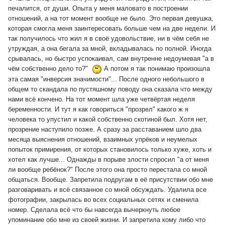
печалится, от души. Опыта у меня маловато в построении
отношений, а на тот момент вообще не было. Это первая девушка,
которая смогла меня заинтересовать больше чем на две недели. И
так получилось что жил я в своё удовольствие, ни в чём себя не
утруждая, а она бегала за мной, вкладывалась по полной. Иногда
срывалась, но быстро успокаивал, сам внутренне недоумевая "а в
чём собственно дело то?"
А потом я так понимаю произошла
эта самая "инверсия значимости"... После одного небольшого в
общем то скандала по пустяшному поводу она сказала что между
нами всё кончено. На тот момент шла уже четвёртая неделя
беременности. И тут я как говориться "прозрел" какого ж я
человека то упустил и какой собственно скотиной был. Хотя нет,
прозрение наступило позже. А сразу за расставанием шло два
месяца выяснения отношений, взаимных упрёков и неумелых
попыток примирения, от которых становилось только хуже, хоть и
хотел как лучше... Однажды в порыве злости спросил "а от меня
ли вообще ребёнок?" После этого она просто перестала со мной
общаться. Вообще. Запретила подругам в её присутствии обо мне
разговаривать и всё связанное со мной обсуждать. Удалила все
фотографии, закрылась во всех социальных сетях и сменила
номер. Сделала всё что бы навсегда вычеркнуть любое
упоминание обо мне из своей жизни. И запретила кому либо что