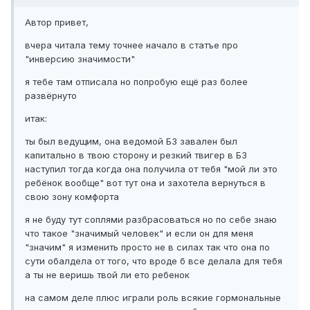
Автор привет,
вчера читала тему точнее начало в статъе про
"инверсию значимости"
я тебе там отписала но попробую ещё раз более
развёрнуто
итак:
ты был ведущим, она ведомой БЗ завален был
капитально в твою сторону и резкий твигер в БЗ
наступил тогда когда она получила от тебя "мой ли это
ребёнок вообще" вот тут она и захотела вернуться в
свою зону комфорта
я не буду тут соплями разбрасоваться но по себе знаю
что такое "значимый человек" и если он для меня
"значим" я изменить просто не в силах так что она по
сути обалдела от того, что вроде б все делала для тебя
а ты не веришь твой ли ето ребенок
на самом деле плюс играли роль всякие гормональные