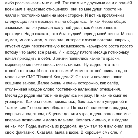
либо рассказывать мне о ней. Так как я и с друзьями её и с роднёй
всей был в чудесных отношениях, они во мне души просто не
чаяли и постоянно были на моей стороне. И вот на протяжении
следующих пяти месяцев мы не общались. Ни как.Через общих
знакомых только узнавал как у неё дела, как беременность
проходит. Надо сказать, это был жудкий период моей жизни. Много
думал, много читал, много пил, интерес к жизни потерял напрочь,
упустил одну перспективную возможность карьерного роста просто
потому что было всё равно. И к исходу пятого месяца потихоньку
начал приходить в себя. В жизни появились какие то краски,
мировозрение поменялось очень сильно. Ну ладно, что то я
отошёл от темы. И вот в этот самый момент от неё пришло одно
маленькое СМС "Привет! Как дела?"
С этого и началось наше
общение заново. Далее очень и очень осторожно, как сапёр,
отслеживая каждое слово постепенно налаживал отношения.
Месяц до родов мы так и не виделись ни разу. Ни как не смог её
уговорить. Как она позже призналась, боялась что я увидев её в
"таком виде" перестану общаться. Потом её положили в роддом,
сюрпризы под окном, общение до пяти утра, в день родов она мне
впервые позвонила и долго плакала, боялась сильно, а я бодрил
её как мог. Роды, выписка из роддома, ну уж там то я включил всю
свою фантазию. Сказала, была в шоке. В хорошем смысле. И