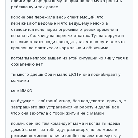
сдвиги да и врядли кому то приятно без мужа ростить
ребенка ну и так далее
короче она пережила весь спект эмоций, что
переживают ведомые и что ведущему неясно а
становится ясно через огромный отрезок времени и
попала в больницу на нервных откатах. Тут на форуме и
не такие откаты люди проходят , так что по сути все что
произошло фактически нормально и объяснимо
потом ты неплохо вышел из этой ситуации но яиц у тебя к
сожалению нет
ты много даешь Соц и мало ДСП и она поднабирает у
мамочки
мое ИМХО
на будущее - лайтовый игнор, без неадеквата, срочно, с
завтрашнего дня устраивайся на работу и делай все
чтоб она захотела с тобой жить а не с мамой
пойми, сейчас там командует мама и когда ты идешь
домой спать - за тебя идут разговоры, плюс мама в
режиме доминирования и вообще зачем твоему сыну