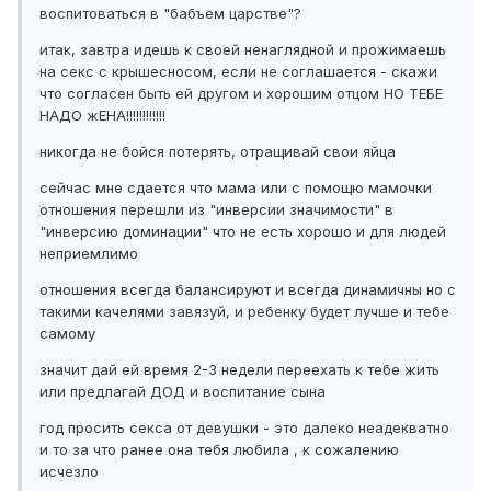
воспитоваться в "бабъем царстве"?
итак, завтра идешь к своей ненаглядной и прожимаешь
на секс с крышесносом, если не соглашается - скажи
что согласен быть ей другом и хорошим отцом НО ТЕБЕ
НАДО жЕНА!!!!!!!!!!!!
никогда не бойся потерять, отращивай свои яйца
сейчас мне сдается что мама или с помощю мамочки
отношения перешли из "инверсии значимости" в
"инверсию доминации" что не есть хорошо и для людей
неприемлимо
отношения всегда балансируют и всегда динамичны но с
такими качелями завязуй, и ребенку будет лучше и тебе
самому
значит дай ей время 2-3 недели переехать к тебе жить
или предлагай ДОД и воспитание сына
год просить секса от девушки - это далеко неадекватно
и то за что ранее она тебя любила , к сожалению
исчезло