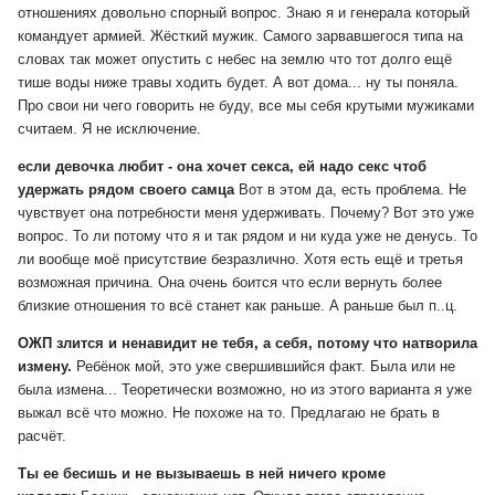
отношениях довольно спорный вопрос. Знаю я и генерала который
командует армией. Жёсткий мужик. Самого зарвавшегося типа на
словах так может опустить с небес на землю что тот долго ещё
тише воды ниже травы ходить будет. А вот дома... ну ты поняла.
Про свои ни чего говорить не буду, все мы себя крутыми мужиками
считаем. Я не исключение.
если девочка любит - она хочет секса, ей надо секс чтоб
удержать рядом своего самца
Вот в этом да, есть проблема. Не
чувствует она потребности меня удерживать. Почему? Вот это уже
вопрос. То ли потому что я и так рядом и ни куда уже не денусь. То
ли вообще моё присутствие безразлично. Хотя есть ещё и третья
возможная причина. Она очень боится что если вернуть более
близкие отношения то всё станет как раньше. А раньше был п..ц.
ОЖП злится и ненавидит не тебя, а себя, потому что натворила
измену.
Ребёнок мой, это уже свершившийся факт. Была или не
была измена... Теоретически возможно, но из этого варианта я уже
выжал всё что можно. Не похоже на то. Предлагаю не брать в
расчёт.
Ты ее бесишь и не вызываешь в ней ничего кроме