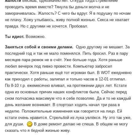
жалости
Бесишь, однозначно нет. Откуда тогда стремление
проводить время вместе? Тянула бы деньги молча и не
заморачивалась. Жалость? С чего бы вдруг. Я в подушку по ночам
не плачу. Хожу улыбаюсь, живу полной жизнью. Секса не хватает
правда. Но с другими не хочется. Пробовал.
Ты идиот.
Возможно.
Заняться собой и своими делами.
Одно другому не мешает. За
последний год и так не мало поменялся. Пить бросил. Раз в пару
месяцев пара рюмок не в счёт. Уже больше года. Хотя раньше
любил вечерок под пивко провести. Компьютер забросил
практически. Хотя раньше ещё тот игроман был. В WOT ежедневно
как приходил с работы, залипал и только часов в 12-01 отлипал.
По 8-10 т.р. ежемесячно вливал, на протяжении двух лет. Кстати
одна из основных причин наших конфликтов была. Сейчас перед
сном полчасика максимум что я себе позволяю. Да и то не каждый
день желание возникает. В спортзал ходить начал три раза в
неделю. Положительные изменения как говорится на лицо. Ей
кстати очень нравится. Стрельбой из лука увлёкся. Ну это так уже,
для души.
В доме ремонт делаю не спеша. В общем не могу
сказать что я бедной жизнью живу.