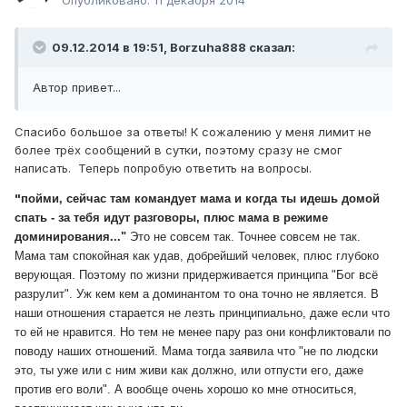
Опубликовано:
11 декабря 2014
09.12.2014 в 19:51, Borzuha888 сказал:
Автор привет...
Спасибо большое за ответы! К сожалению у меня лимит не
более трёх сообщений в сутки, поэтому сразу не смог
написать. Теперь попробую ответить на вопросы.
"
пойми, сейчас там командует мама и когда ты идешь домой
спать - за тебя идут разговоры, плюс мама в режиме
доминирования..."
Это не совсем так. Точнее совсем не так.
Мама там спокойная как удав, добрейший человек, плюс глубоко
верующая. Поэтому по жизни придерживается принципа "Бог всё
разрулит". Уж кем кем а доминантом то она точно не является. В
наши отношения старается не лезть принципиально, даже если что
то ей не нравится. Но тем не менее пару раз они конфликтовали по
поводу наших отношений. Мама тогда заявила что "не по людски
это, ты уже или с ним живи как должно, или отпусти его, даже
против его воли". А вообще очень хорошо ко мне относиться,