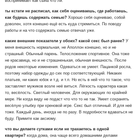
воспринимает как сына что ли.
ты кстати не расписал, как себя оцениваешь, где работаешь,
как будешь содержать семью?
Хорошо себя оцениваю, собой
доволен, хотя конешно ещё есть куда стремиться. По поводу
работы и на что содержать семью отвечал уже.
какие внешние показатели у обоих? какой секс был ранее?
У
меня внешность нормальная, не Аполлон конешно, но и не
страшный. Обычный парень. Телосложение спортивное. Она тоже
не красавица, но и не страшненькая, обычная внешность. После
родов некоторые изменения. Одеваться не умеет. Пацанкой росла,
поэтому набор одежды до сих пор соответствующий. Никаких
платьев, ни каких юбок и т.д. и т.п. Но есть в ней что то такое, что
заставляет мужиков возле неё виться. Лёгкость характера какая
то, весёлость. Светлый человечек. Для окружающих по крайней
мере. Ни когда виду не подаст что что то не так. Умеет сохранять
весёлую улыбку при хреновой игре. Секс был отличный. И для неё
тоже. Каждый день, иногда не по разу. В подробности вдаваться не
буду. Примите как аксиому.
что вы делаете сутками если не трахаетесь в одной
квартире?
когда дома, она чаще всего домашними делами