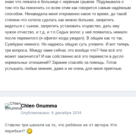
знаю что лежала в больнице с нервным срывом. Подумывала о
том что бы покончить со всем этим как говорится самым надёжным
способом. Ненавидела меня откровенно какое то время, до такой
степени что хотела сделать как можно больнее, запретить
видеться с сыном, запретить установить отцовство, дать ему
чужое отчество, и т.д. и т.п.Седых волос у неё появилось немало
после пережитого (я офигел когда увидел). В общем как то так.
Сумбурно немного. Но надеюсь общую суть уловите. И вот теперь
три вопроса. Между нами сейчас это вообще что? Чем всё это
может закончится? И как собственно всё это перевести в русло
нормальных отношений? Заранее спасибо за помощь. Готов
услышать любые мнения, даже и не очень для меня приятные.
Chlen Gnumma
Опубликовано:
9 декабря 2014
Ставлю три шекеля на то, что ребёнок не от автора. Кто
перебьет?