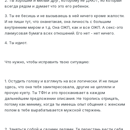
2. Ты хороший и милый друг, которому не ДАЮТ, но который
всегда рядом и думает что это его ребенок.
3. Ты ее бесишь и не вызываешь в ней ничего кроме жалости.
И не пиши тут, что онанетакая, она личность с большим
внутренним миром и т.д. Она ОЖП, как и все ОЖП. А секс-это
лакмусовая бумага всех отношений. Его нет - нет ничего.
4. Ты идиот.
Что нужно, чтобы исправить твою ситуацию:
1. Остудить голову и взглянуть на все логически. И не пиши
здесь, что она тебя заинтересовала, другие не цепляли и
прочую куету. Ты ТФН и это проскакивает в каждом
дальнейшем предложении описания. Не торопись отрицать,
потому как миниму, когда ты имеешь опыт общения с женским
полом в тебе вырабатывается мужской стержень.
2. Заняться собой и своими делами. Те перестань вести себя