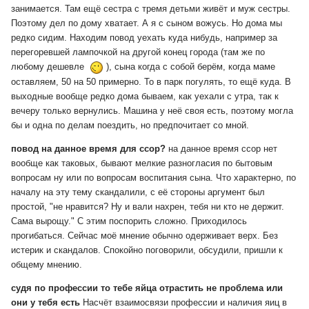
занимается. Там ещё сестра с тремя детьми живёт и муж сестры.
Поэтому дел по дому хватает. А я с сыном вожусь. Но дома мы
редко сидим. Находим повод уехать куда нибудь, например за
перегоревшей лампочкой на другой конец города (там же по
любому дешевле
), сына когда с собой берём, когда маме
оставляем, 50 на 50 примерно. То в парк погулять, то ещё куда. В
выходные вообще редко дома бываем, как уехали с утра, так к
вечеру только вернулись. Машина у неё своя есть, поэтому могла
бы и одна по делам поездить, но предпочитает со мной.
повод на данное время для ссор?
на данное время ссор нет
вообще как таковых, бывают мелкие разногласия по бытовым
вопросам ну или по вопросам воспитания сына. Что характерно, по
началу на эту тему скандалили, с её стороны аргумент был
простой, "не нравится? Ну и вали нахрен, тебя ни кто не держит.
Сама вырощу." С этим поспорить сложно. Приходилось
прогибаться. Сейчас моё мнение обычно одерживает верх. Без
истерик и скандалов. Спокойно поговорили, обсудили, пришли к
общему мнению.
судя по профессии то тебе яйца отрастить не проблема или
они у тебя есть
Насчёт взаимосвязи профессии и наличия яиц в