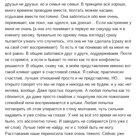
друзья не друзья, но и семья не семья. В принципе всё хорошо,
много времени проводим вместе, болтать можем часами,
отдыхаем вместе постоянно. Она заботиться обо мне очень,
переживает, как поел, как оделся, как доехал... Если настроение у
меня не очень (а она это понимает в первую же секунду как я в
комнату захожу, буквально по одному лишь взгляду) сразу
пытается узнать что случилось, что она не так сделала (сразу всё
на свой счёт воспринимает). То есть я так понимаю ей на меня не
всё равно. В общем заботимся друг о друге, поддерживаем. Почти
не ссоримся, а если и бывает то легко как то все конфликты
решаются. В общем, скажу так, в моём представлении именно вот
такой климат царит в счастливой семье. Я сейчас практически
счастлив, лучших отношений просто и не представляю, НО... она
открыто говорит что мы не пара и никогда ею не будем, и у нас нет
интима, вообще. Даже простых поцелуев. А любая попытка как то
сблизится, да даже просто смайлик с поцелуем после пожелания
спокойной ночи воспринимается в штыки. Любая попытка
поговорить об этом упирается в стену молчания, чуть сильнее
надавить и уже слёзы на глазах.
У неё за всё это время ни кого не
было, это абсолютно точно. И заводить не собирается (это уже с
её слов). Лучше тебя не найду, но и с тобой быть не могу.
Расставание наше переносила тоже очень тяжело. Сейчас уже