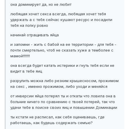
она доминирует да, но не любит
любящая хочет секса всегда, любящая хочет тебя
удержать а с тебя сейчас кушают ресурс и посадили
тебя на попку ровно
начинай отращивать яйца
и запомни - жить с бабой на ее территории - для тебя -
почти смертельно, чтоб не сказать хуже а темболее с
мамой!!!!!!!!
она всегда будет катать истерики и гнуть тебя если не
видит в тебе яиц
разрулить можна либо резким крышесносом, прожимом
на секс , именно прожимом, либо уходи и меняйся
от инверсии яйца потерял ты и откаты что ловила она в
больние ничего по сравнению с твоей потерей, так что
удачи тебе в поиске своих яиц и повышении Доминации
ты кстати не расписал, как себя оцениваешь, где
работаешь, как будешь содержать семъю?