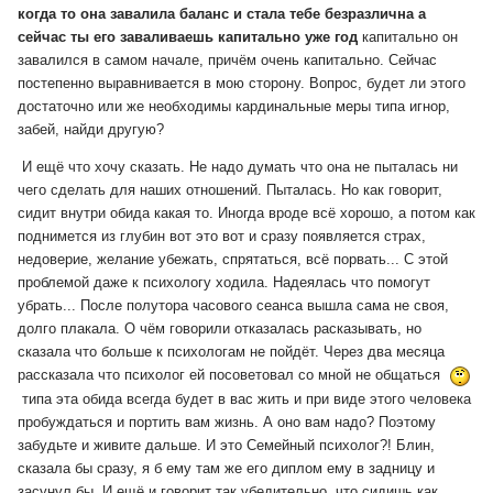
когда то она завалила баланс и стала тебе безразлична а
сейчас ты его заваливаешь капитально уже год
капитально он
завалился в самом начале, причём очень капитально. Сейчас
постепенно выравнивается в мою сторону. Вопрос, будет ли этого
достаточно или же необходимы кардинальные меры типа игнор,
забей, найди другую?
И ещё что хочу сказать. Не надо думать что она не пыталась ни
чего сделать для наших отношений. Пыталась. Но как говорит,
сидит внутри обида какая то. Иногда вроде всё хорошо, а потом как
поднимется из глубин вот это вот и сразу появляется страх,
недоверие, желание убежать, спрятаться, всё порвать... С этой
проблемой даже к психологу ходила. Надеялась что помогут
убрать... После полутора часового сеанса вышла сама не своя,
долго плакала. О чём говорили отказалась расказывать, но
сказала что больше к психологам не пойдёт. Через два месяца
рассказала что психолог ей посоветовал со мной не общаться
типа эта обида всегда будет в вас жить и при виде этого человека
пробуждаться и портить вам жизнь. А оно вам надо? Поэтому
забудьте и живите дальше. И это Семейный психолог?! Блин,
сказала бы сразу, я б ему там же его диплом ему в задницу и
засунул бы. И ещё и говорит так убедительно, что сидишь как