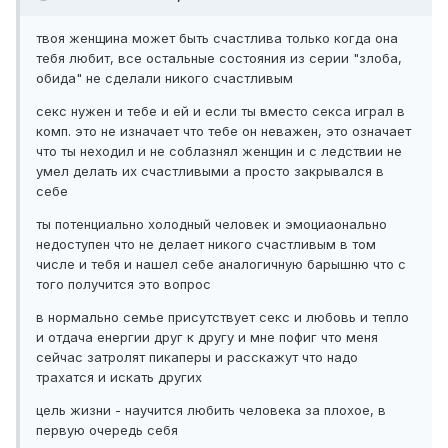
твоя женщина может быть счастлива только когда она
тебя любит, все остальные состояния из серии "злоба,
обида" не сделали никого счастливым
секс нужен и тебе и ей и если ты вместо секса играл в
комп. это не изначает что тебе он неважен, это означает
что ты неходил и не соблазнял женщин и с ледствии не
умел делать их счастливыми а просто закрывался в
себе
ты потенциально холодный человек и эмоциаонально
недоступен что не делает никого счастливым в том
числе и тебя и нашел себе аналогичную барышню что с
того получится это вопрос
в нормально семье присутствует секс и любовь и тепло
и отдача енергии друг к другу и мне пофиг что меня
сейчас затролят пикаперы и расскажут что надо
трахатся и искать других
цель жизни - научится любить человека за плохое, в
первую очередь себя