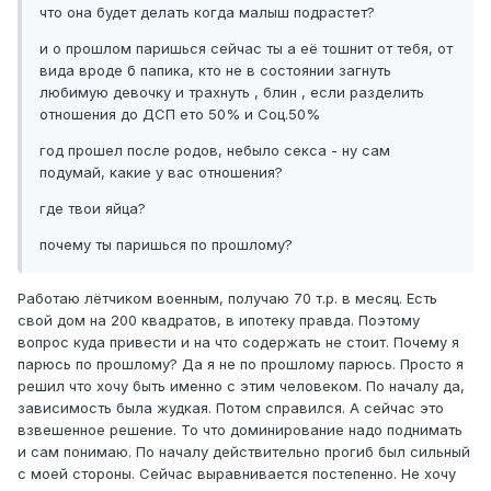
что она будет делать когда малыш подрастет?
и о прошлом паришься сейчас ты а её тошнит от тебя, от
вида вроде б папика, кто не в состоянии загнуть
любимую девочку и трахнуть , блин , если разделить
отношения до ДСП ето 50% и Соц.50%
год прошел после родов, небыло секса - ну сам
подумай, какие у вас отношения?
где твои яйца?
почему ты паришься по прошлому?
Работаю лётчиком военным, получаю 70 т.р. в месяц. Есть
свой дом на 200 квадратов, в ипотеку правда. Поэтому
вопрос куда привести и на что содержать не стоит. Почему я
парюсь по прошлому? Да я не по прошлому парюсь. Просто я
решил что хочу быть именно с этим человеком. По началу да,
зависимость была жудкая. Потом справился. А сейчас это
взвешенное решение. То что доминирование надо поднимать
и сам понимаю. По началу действительно прогиб был сильный
с моей стороны. Сейчас выравнивается постепенно. Не хочу