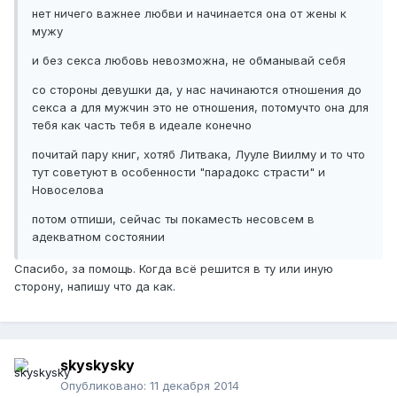
нет ничего важнее любви и начинается она от жены к
мужу
и без секса любовь невозможна, не обманывай себя
со стороны девушки да, у нас начинаются отношения до
секса а для мужчин это не отношения, потомучто она для
тебя как часть тебя в идеале конечно
почитай пару книг, хотяб Литвака, Лууле Виилму и то что
тут советуют в особенности "парадокс страсти" и
Новоселова
потом отпиши, сейчас ты покаместь несовсем в
адекватном состоянии
Спасибо, за помощь. Когда всё решится в ту или иную
сторону, напишу что да как.
skyskysky
Опубликовано:
11 декабря 2014