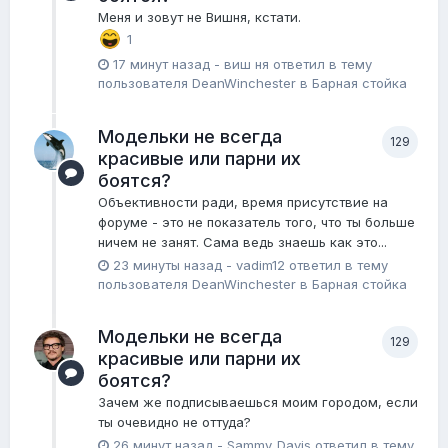
Меня и зовут не Вишня, кстати.
1
17 минут назад
-
виш ня
ответил в тему
пользователя
DeanWinchester
в
Барная стойка
Модельки не всегда
129
красивые или парни их
боятся?
Объективности ради, время присутствие на
форуме - это не показатель того, что ты больше
ничем не занят. Сама ведь знаешь как это...
23 минуты назад
-
vadim12
ответил в тему
пользователя
DeanWinchester
в
Барная стойка
Модельки не всегда
129
красивые или парни их
боятся?
Зачем же подписываешься моим городом, если
ты очевидно не оттуда?
26 минут назад
-
Sammy_Davis
ответил в тему