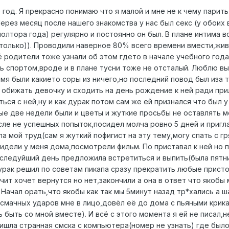
те год. Я прекрасно понимаю что я малой и мне не к чему пари
ерез месяц после нашего знакомства у нас был секс (у обоих в
олтора года) регулярно и постоянно он был. В плане интима 
только)). Проводили наверное 80% всего времени вмести,жив
её родители тоже узнали об этом гдето в начале учебного года
 спортом,вроде и в плане тусни тоже не отсталый. Люблю вып
мя были какието соры из ничего,но последний повод был иза т
 обижать девочку и сходить на день рождение к ней ради при
ся с ней,ну и как дурак потом сам же ей признался что был 
ые две недели были и цветы и жуткие просьбы не оставлять 
сле не успешных попыток,посидел молча ровно 5 дней и пригл
ла мой труд(сам я жуткий пофигист на эту тему,могу спать с 
дели у меня дома,посмотрели фильм. По приставал к ней но п
 следуйший день предложила встретиться и выпить(была пятни
урак решил по советам пикапа сразу прекратить любые присто
чит хочет вернутся но нет,закончили а она в ответ что якобы
 Начал орать,что якобы как так мы 5минут назад тр*хались а
у смачных ударов мне в лицо,довёл её до дома с пьяными крик
 быть со мной вместе). И всё с этого момента я ей не писал,
ишла странная смска с компьютера(номер не узнать) где было 