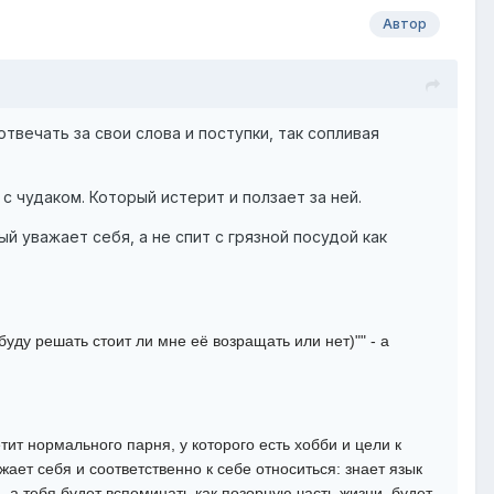
Автор
отвечать за свои слова и поступки, так сопливая
 с чудаком. Который истерит и ползает за ней.
й уважает себя, а не спит с грязной посудой как
уду решать стоит ли мне её возращать или нет)"" - а
етит нормального парня, у которого есть хобби и цели к
жает себя и соответственно к себе относиться: знает язык
я, а тебя будет вспоминать как позорную часть жизни, будет