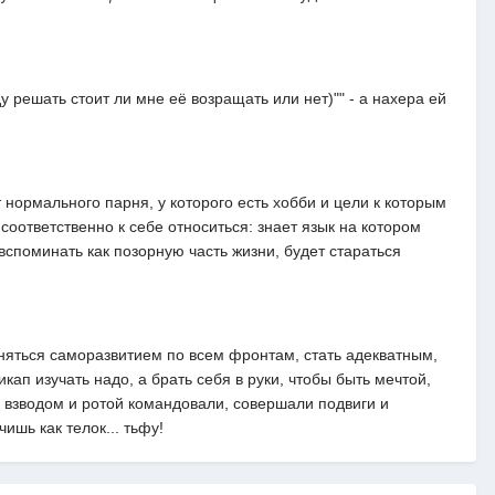
 решать стоит ли мне её возращать или нет)"" - а нахера ей
т нормального парня, у которого есть хобби и цели к которым
соответственно к себе относиться: знает язык на котором
т вспоминать как позорную часть жизни, будет стараться
аняться саморазвитием по всем фронтам, стать адекватным,
ап изучать надо, а брать себя в руки, чтобы быть мечтой,
 взводом и ротой командовали, совершали подвиги и
ишь как телок... тьфу!