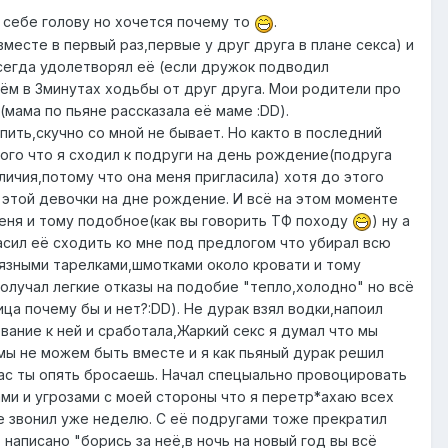
ть себе голову но хочется почему то
.
месте в первый раз,первые у друг друга в плане секса) и
всегда удолетворял её (если дружок подводил
ём в 3минутах ходьбы от друг друга. Мои родители про
(мама по пьяне рассказала её маме :DD).
ить,скучно со мной не бывает. Но както в последний
ого что я сходил к подруги на день рождение(подруга
личия,потому что она меня пригласила) хотя до этого
у этой девочки на дне рождение. И всё на этом моменте
меня и тому подобное(как вы говорить ТФ походу
) ну а
асил её сходить ко мне под предлогом что убирал всю
грязными тарелками,шмотками около кровати и тому
олучал легкие отказы на подобие "тепло,холодно" но всё
ца почему бы и нет?:DD). Не дурак взял водки,напоил
вание к ней и сработала,Жаркий секс я думал что мы
 мы не можем быть вместе и я как пьяный дурак решил
 шас ты опять бросаешь. Начал спецыально провоцировать
ами и угрозами с моей стороны что я перетр*ахаю всех
не звонил уже неделю. С её подругами тоже прекратил
написано "борись за неё,в ночь на новый год вы всё