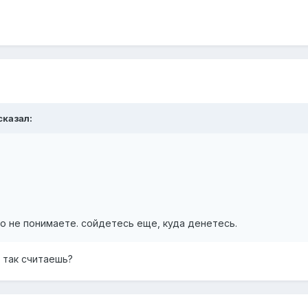
сказал:
.
го не понимаете. сойдетесь еще, куда денетесь.
 так считаешь?