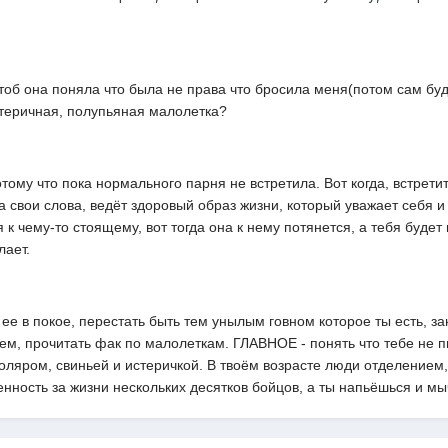
тоб она поняла что была не права что бросила меня(потом сам буду
истеричная, полупьяная малолетка?
отому что пока нормального парня не встретила. Вот когда, встрети
а свои слова, ведёт здоровый образ жизни, который уважает себя и 
ся к чему-то стоящему, вот тогда она к нему потянется, а тебя буде
лает.
ее в покое, перестать быть тем унылым говном которое ты есть, з
м, прочитать фак по малолеткам. ГЛАВНОЕ - понять что тебе не пик
ляром, свиньей и истеричкой. В твоём возрасте люди отделением,
нность за жизни нескольких десятков бойцов, а ты напьёшься и мыч