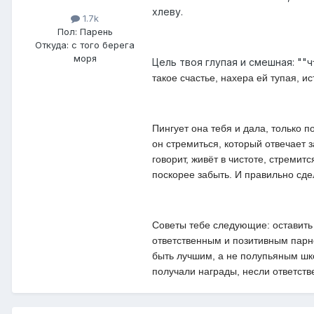
хлеву.
1.7k
Пол:
Парень
Откуда:
с того берега
моря
Цель твоя глупая и смешная: ""ч
такое счастье, нахера ей тупая, 
Пингует она тебя и дала, только п
он стремиться, который отвечает з
говорит, живёт в чистоте, стремит
поскорее забыть. И правильно сде
Советы тебе следующие: оставить 
ответственным и позитивным парне
быть лучшим, а не полупьяным шко
получали награды, несли ответстве