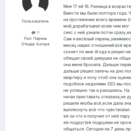
Мне 17 ей 16. Разница в возрас
Вместе мы были полтора года. Ч
на протяжение всего времени (п
Пользователь
мой,дорабатывал всем чем мог 
секс с ней узнали потчи сразу,
11
Пол:
Парень
Сам я весёлый парень,занимаюсь
Откуда:
Europa
месяц наших отношений всё вре
сохнет по мне 4года и решил не
обещал своей девушки не общать
она меня бросила. Дальше перв
дальше решил залечь на дно по
квартиру и хочу чтоб она оцени
подобное неделями :DD) мы поси
не успешно так и разошлись. На
начал приставать отказала,не д
решили якобы всё,если дала зна
выплеснуть всё что чувствовал.
её за что и получил от неё пар
её подруг(её подружки не прочь
общаться. Сегодня на 7 день пр