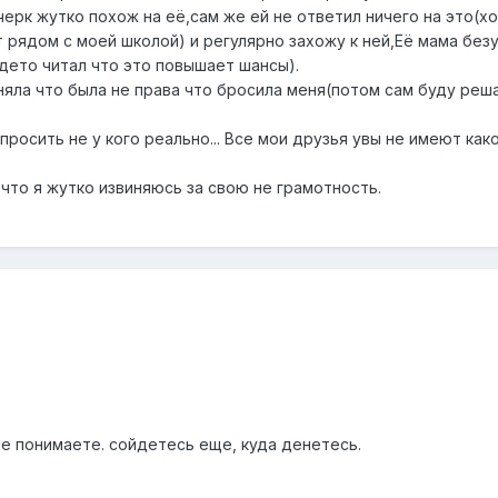
черк жутко похож на её,сам же ей не ответил ничего на это(хо
т рядом с моей школой) и регулярно захожу к ней,Её мама без
гдето читал что это повышает шансы).
няла что была не права что бросила меня(потом сам буду реша
росить не у кого реально... Все мои друзья увы не имеют как
к что я жутко извиняюсь за свою не грамотность.
не понимаете. сойдетесь еще, куда денетесь.