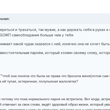
казал:
териться и трахаться, так мужик, а как держать себя в руках и 
й БОЖП самообладания больше чем у тебя.
нимает какой чудак оказался с ней, конечно она не хочет быть
самостоятельным парнём, который хозяин своему слову, которы
""ч
тоб она поняла что была не права что бросила меня(потом сам б
ра ей тупая, истеричная, полупьяная малолетка?
о потому что пока нормального парня не встретила. Вот когда, встр
 отвечает за свои слова, ведёт здоровый образ жизни, который ува
стоте, стремится к чему-то стоящему, вот тогда она к нему потянетс