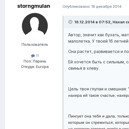
storngmulan
Опубликовано:
16 декабря 2014
16.12.2014 в 07:52, Нахал с
Автор, значит как бухать, ма
малолетка. У твоей 16 летне
Пользователь
Она растет, развивается и по
11
Пол:
Парень
Ей хочется быть с сильным, 
Откуда:
Europa
свинья в хлеву.
Цель твоя глупая и смешная: 
нахера ей такое счастье, нахе
Пингует она тебя и дала, тольк
которым он стремиться, который
на котором говорит, живёт в чи