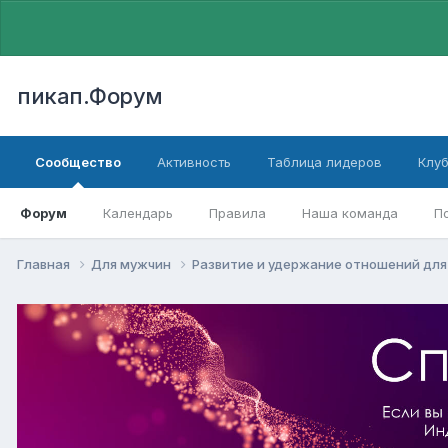
пикап.Форум
Сообщество
Активность
Таблица лидеров
Клу
Форум
Календарь
Правила
Наша команда
П
Главная
Для мужчин
Pазвитие и удержание отношений дл