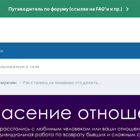
Путеводитель по форуму (ссылки на FAQ'и и пр.)
бы
ользователи в сети
я мужчин
Расстались,не понимаю что делать....