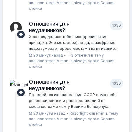
пользователя
A man is always right
в
Барная
стойка
Отношения для
1636
неудачников?
Хоспадя, дались тебе шизофренияечкие
припадки. Это метафора) но да, шизофрения
подразумевает вроде местами натягивание...
20 минут назад
-
T-3
ответил в тему
пользователя
A man is always right
в
Барная
стойка
Отношения для
1636
неудачников?
По твоей логике население СССР само себя
репрессировали и расстреливали Это
смешнее даже чем у Вадима Бондарчук...
23 минуты назад
-
Razorlight
ответил в тему
пользователя
A man is always right
в
Барная
стойка