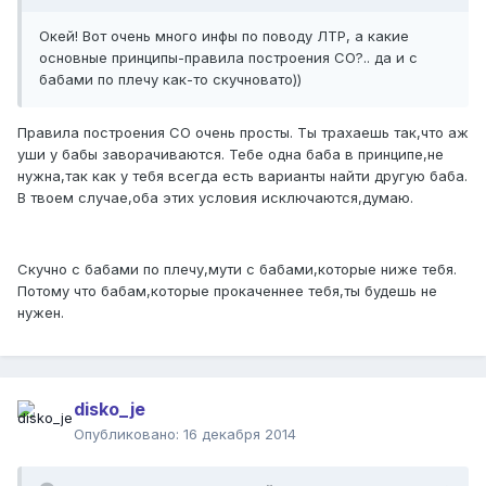
Окей! Вот очень много инфы по поводу ЛТР, а какие
основные принципы-правила построения СО?.. да и с
бабами по плечу как-то скучновато))
Правила построения СО очень просты. Ты трахаешь так,что аж
уши у бабы заворачиваются. Тебе одна баба в принципе,не
нужна,так как у тебя всегда есть варианты найти другую баба.
В твоем случае,оба этих условия исключаются,думаю.
Скучно с бабами по плечу,мути с бабами,которые ниже тебя.
Потому что бабам,которые прокаченнее тебя,ты будешь не
нужен.
disko_je
Опубликовано:
16 декабря 2014