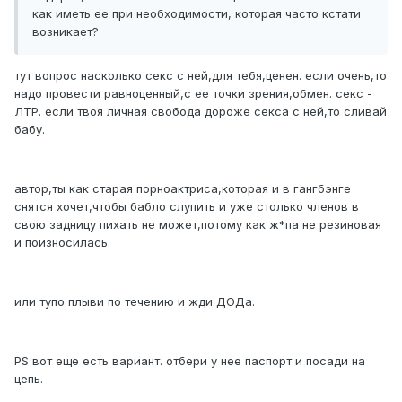
как иметь ее при необходимости, которая часто кстати
возникает?
тут вопрос насколько секс с ней,для тебя,ценен. если очень,то
надо провести равноценный,с ее точки зрения,обмен. секс -
ЛТР. если твоя личная свобода дороже секса с ней,то сливай
бабу.
автор,ты как старая порноактриса,которая и в гангбэнге
снятся хочет,чтобы бабло слупить и уже столько членов в
свою задницу пихать не может,потому как ж*па не резиновая
и поизносилась.
или тупо плыви по течению и жди ДОДа.
PS вот еще есть вариант. отбери у нее паспорт и посади на
цепь.