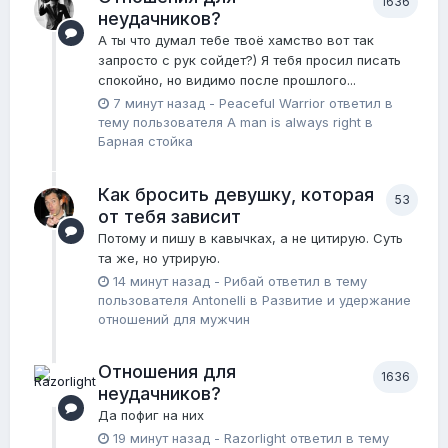
1636
неудачников?
А ты что думал тебе твоё хамство вот так
запросто с рук сойдет?) Я тебя просил писать
спокойно, но видимо после прошлого...
7 минут назад
-
Peaceful Warrior
ответил в
тему пользователя
A man is always right
в
Барная стойка
Как бросить девушку, которая
53
от тебя зависит
Потому и пишу в кавычках, а не цитирую. Суть
та же, но утрирую.
14 минут назад
-
Рибай
ответил в тему
пользователя
Antonelli
в
Pазвитие и удержание
отношений для мужчин
Отношения для
1636
неудачников?
Да пофиг на них
19 минут назад
-
Razorlight
ответил в тему