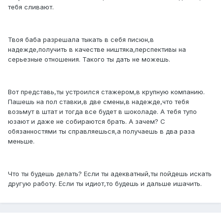
тебя сливают.
Твоя баба разрешала тыкать в себя писюн,в
надежде,получить в качестве ништяка,перспективы на
серьезные отношения. Такого ты дать не можешь.
Вот представь,ты устроился стажером,в крупную компанию.
Пашешь на пол ставки,в две смены,в надежде,что тебя
возьмут в штат и тогда все будет в шоколаде. А тебя тупо
юзают и даже не собираются брать. А зачем? С
обязанностями ты справляешься,а получаешь в два раза
меньше.
Что ты будешь делать? Если ты адекватный,ты пойдешь искать
другую работу. Если ты идиот,то будешь и дальше ишачить.