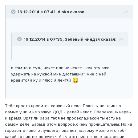
16.12.2014 в 07:41, disko сказал:
16.12.2014 в 07:35, Зеленый ниндзя сказал:
в том то и суть, некст или не некст... как эту ожп
удержать на нужной мне дистанции? мне с ней
нравится)) ну и плюс я лентяй
Тебе просто нравится халявный секс. Пока ты не влип по
самые уши и не хапнул ДОД - делай некст. Сбережешь нервы
и время. Врят ли баба тебя не просекла,какой ты есть на
самом деле. Бабы,в этом вопросе,очень проницательны. Но на
горизонте никого лучшего пока нет,поэтому можно и с тебя
какой то ништяк получить. А ты этот ништяк не в состоянии