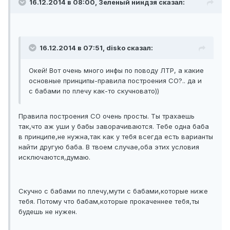
16.12.2014 в 08:00, Зеленый ниндзя сказал:
16.12.2014 в 07:51, disko сказал:
Окей! Вот очень много инфы по поводу ЛТР, а какие
основные принципы-правила построения СО?.. да и
с бабами по плечу как-то скучновато))
Правила построения СО очень просты. Ты трахаешь
так,что аж уши у бабы заворачиваются. Тебе одна баба
в принципе,не нужна,так как у тебя всегда есть варианты
найти другую баба. В твоем случае,оба этих условия
исключаются,думаю.
Скучно с бабами по плечу,мути с бабами,которые ниже
тебя. Потому что бабам,которые прокаченнее тебя,ты
будешь не нужен.