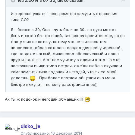
16.12.2014 в 07:32, disko сказал:
Интересно узнать - как грамотно замутить отношения
типа СО?
Я - ближе к 30, Она - чуть больше 30.. по сути может
быть и хотел бы лтр с ней, так как оч нравится мне, но по
факту я их не потяну, потому что не являюсь тем
человеком, образ которого создал для нее: уверенный,
где-то даже наглый, финансово обеспеченный и сошл
пруф и т.д. и т.п. А от нее чувствую сдвиги к лтр - а это:
постоянная инициатива встреч, смс'ки люблю скучаю и
комплименты типо подонок и негодяй, что ты со мной
делаешь
При более плотном общении она меня
быстро выкупит - не хочу расстраивать ее))
Ах ты ж подонок и негодяй,обманщик!!!!!
disko_je
Опубликовано:
16 декабря 2014