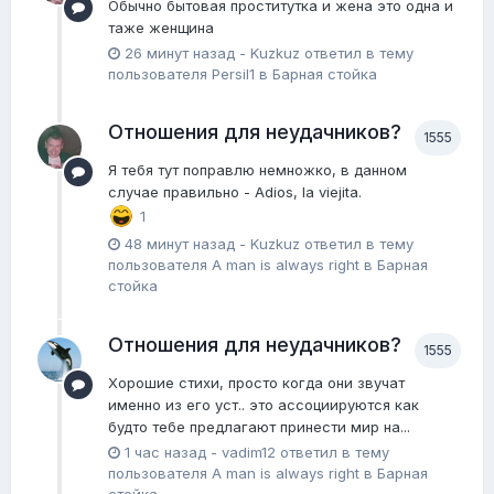
Обычно бытовая проститутка и жена это одна и
таже женщина
26 минут назад
-
Kuzkuz
ответил в тему
пользователя
Persil1
в
Барная стойка
Отношения для неудачников?
1555
Я тебя тут поправлю немножко, в данном
случае правильно - Adios, la viejita.
1
48 минут назад
-
Kuzkuz
ответил в тему
пользователя
A man is always right
в
Барная
стойка
Отношения для неудачников?
1555
Хорошие стихи, просто когда они звучат
именно из его уст.. это ассоциируются как
будто тебе предлагают принести мир на...
1 час назад
-
vadim12
ответил в тему
пользователя
A man is always right
в
Барная
стойка