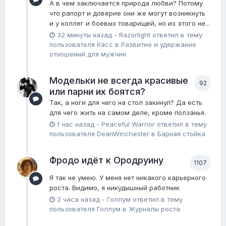
А в чем заключается природа любви? Потому
что рапорт и доверие они же могут возникнуть
и у коллег и боевых товарищей, но из этого не...
32 минуты назад
-
Razorlight
ответил в тему
пользователя
Касс
в
Pазвитие и удержание
отношений для мужчин
Модельки не всегда красивые
92
или парни их боятся?
Так, а ноги для чего на стол закинул? Да есть
для чего жить на самом деле, кроме ползанья.
1 час назад
-
Peaceful Warrior
ответил в тему
пользователя
DeanWinchester
в
Барная стойка
Фродо идёт к Ородруину
1107
Я так не умею. У меня нет никакого карьерного
роста. Видимо, я никудышный работник
2 часа назад
-
Голлум
ответил в тему
пользователя
Голлум
в
Журналы роста