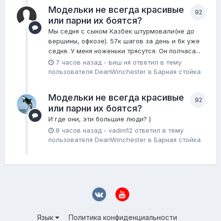
Модельки не всегда красивые
92
или парни их боятся?
Мы седня с сыном Казбек штурмовали(не до
вершины, офкозе). 57к шагов за день и 6к уже
седня. У меня ноженьки трясутся. Он полчаса...
7 часов назад
-
виш ня
ответил в тему
пользователя
DeanWinchester
в
Барная стойка
Модельки не всегда красивые
92
или парни их боятся?
И где они, эти большие люди? )
8 часов назад
-
vadim12
ответил в тему
пользователя
DeanWinchester
в
Барная стойка
Язык
Политика конфиденциальности