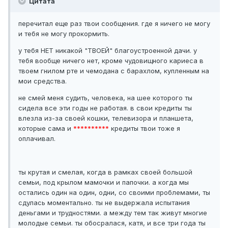
Цитата
перечитал еще раз твои сообщения. где я ничего не могу
и тебя не могу прокормить.
у тебя НЕТ никакой "ТВОЕЙ" благоустроенной дачи. у
тебя вообще ничего нет, кроме чудовищного кариеса в
твоем гнилом рте и чемодана с барахлом, купленным на
мои средства.
не смей меня судить, человека, на шее которого ты
сидела все эти годы не работая. в свои кредиты ты
влезла из-за своей кошки, телевизора и планшета,
которые сама и
**********
кредиты твои тоже я
оплачивал.
ты крутая и смелая, когда в рамках своей большой
семьи, под крылом мамочки и папочки. а когда мы
остались один на один, одни, со своими проблемами, ты
сдулась моментально. ты не выдержала испытания
деньгами и трудностями. а между тем так живут многие
молодые семьи. ты обосралася, катя, и все три года ты