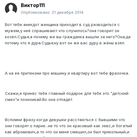
Виктор111
Опубликовано:
21 декабря 2014
Вот тебе анекдот женщина приходит в суд разводиться с
мужем,у неё спрашивают что случилось?она говорит он
козёл.Судья;а почему же вы гражданка вышли за него?Она;да
потому что я дура.Судья;ну вот он же вас дуру в жёны взял.
А на её притензии про машину и квартиру вот тебе фразочка.
Скажи,я принёс тебе главный подарок для тебя это "детский
смех"и похихикай.Во она отпадёт.
Вспомни фразу когда девушки расстаються с бывшими что
они говорят о парне...не то что он красивый как зевс,и богатый
как абромович,а то что он меня смешил,он был прикольный,и