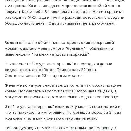
я их прятал. Хотя я всегда по мере возможностей ей что-то
покупал. Как и себе. В основном это одежда. Но два кредита,
расходы на ЖКХ, еда и прочие расходы естественно съедали
бОльшую часть денег. Сами понимаете, не в раю живем.
Было и еще одно обвинение, которое в один прекрасный
момент сделало меня немного "больным" - обвинения в
импотенции и "ты меня не удовлетворяешь".
Началось это "не удовлетворяешь" в период, когда она
сидела дома, а я работал. Приезжал в 22 часа.
Соответственно, в 23 я падал замертво.
Жена же по натуре секса всегда хотела как можно позднее
ночью. Получалась несостыковочка. Вспоминая те дени, я
могу смело признаться, что мне было не до секса. Вообще.
Это "не удовлетворяешь" вылилось у меня в последствии в
что-то похожее на импотенцию. По меньшей мере, за 2 года
моя сила упала как я считаю очень значительно.
Теперь думаю, что может я действительно дал слабину в