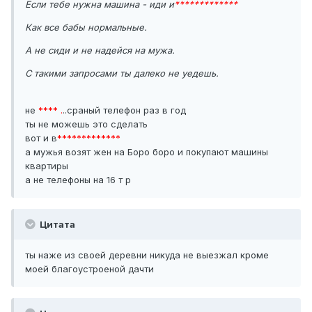
Если тебе нужна машина - иди и
*************
Как все бабы нормальные.
А не сиди и не надейся на мужа.
С такими запросами ты далеко не уедешь.
не
**** .
..сраный телефон раз в год
ты не можешь это сделать
вот и в
*************
а мужья возят жен на Боро боро и покупают машины
квартиры
а не телефоны на 16 т р
Цитата
ты наже из своей деревни никуда не выезжал кроме
моей благоустроеной дачти