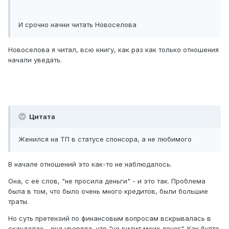
И срочно начни читать Новоселова
Новоселова я читал, всю книгу, как раз как только отношения
начали уведать.
Цитата
Женился на ТП в статусе спонсора, а не любимого
В начале отношений это как-то не наблюдалось.
Она, с её слов, "не просила деньги" - и это так. Проблема
была в том, что было очень много кредитов, были большие
траты.
Но суть претензий по финансовым вопросам вскрывалась в
скандалах - она уверяла, что "не видит моих денег". Как будто