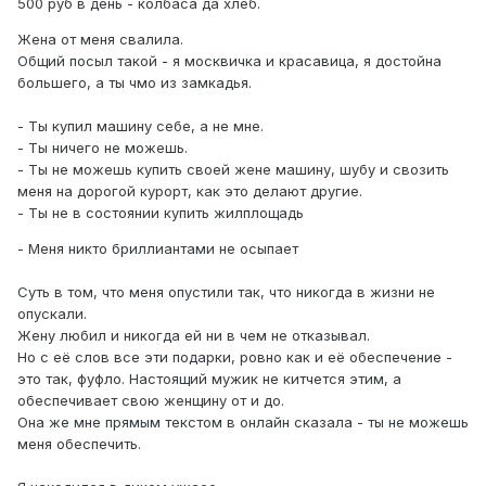
500 руб в день - колбаса да хлеб.
Жена от меня свалила.
Общий посыл такой - я москвичка и красавица, я достойна
большего, а ты чмо из замкадья.
- Ты купил машину себе, а не мне.
- Ты ничего не можешь.
- Ты не можешь купить своей жене машину, шубу и свозить
меня на дорогой курорт, как это делают другие.
- Ты не в состоянии купить жилплощадь
- Меня никто бриллиантами не осыпает
Суть в том, что меня опустили так, что никогда в жизни не
опускали.
Жену любил и никогда ей ни в чем не отказывал.
Но с её слов все эти подарки, ровно как и её обеспечение -
это так, фуфло. Настоящий мужик не китчется этим, а
обеспечивает свою женщину от и до.
Она же мне прямым текстом в онлайн сказала - ты не можешь
меня обеспечить.