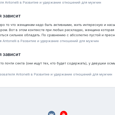
еля
Antonelli
в
Pазвитие и удержание отношений для мужчин
я зависит
, про то что женщинам надо быть активными, жить интересную и на
ером. Вот в этом контексте при любых раскладах, женщина которая
теться сильнее обладать. По сравнению с абсолютно пустой и пресн
ля
Antonelli
в
Pазвитие и удержание отношений для мужчин
я зависит
то почти секта (они ищут тех, кто будет содержать), у девушки ос
ьзователя
Antonelli
в
Pазвитие и удержание отношений для мужчин