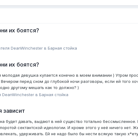
ни их боятся?
ателя
DeanWinchester
в
Барная стойка
ни их боятся?
оя молодая девушка купается конечно в моем внимании ) Утром про
 Вечером перед сном до глубокой ночи разговоры, если ей того хоч
 одно другому мешать как то должно? )
я
DeanWinchester
в
Барная стойка
я зависит
она будет давать, выдают в ней существо тотально бессмысленное.
поротой сектантской идеологии. И кроме этого у неё ничего нет.
ивлекать, удерживать. Ей не надо было бы нести всякую такую х*ету