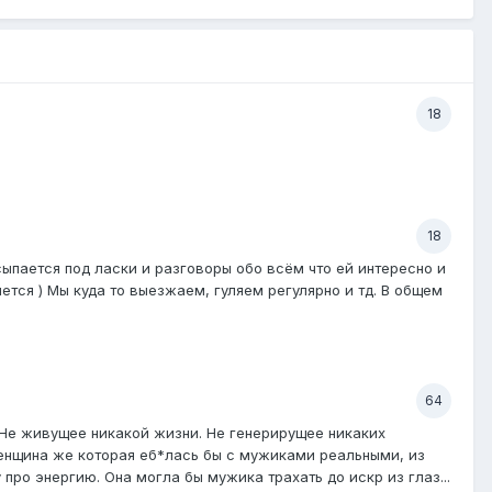
18
18
сыпается под ласки и разговоры обо всём что ей интересно и
ется ) Мы куда то выезжаем, гуляем регулярно и тд. В общем
64
 Не живущее никакой жизни. Не генерирущее никаких
 Женщина же которая еб*лась бы с мужиками реальными, из
 про энергию. Она могла бы мужика трахать до искр из глаз...