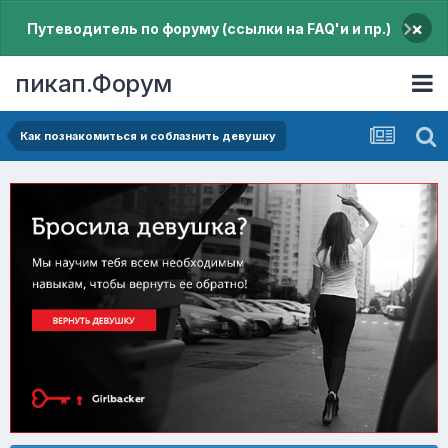
×
Путеводитель по форуму (ссылки на FAQ'и и пр.)
пикап.Форум
Как познакомиться и соблазнить девушку