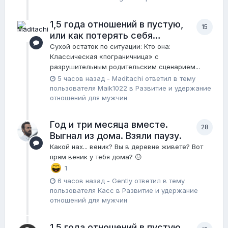
1,5 года отношений в пустую,
15
или как потерять себя…
Сухой остаток по ситуации: Кто она:
Классическая «пограничница» с
разрушительным родительским сценарием...
5 часов назад
-
Maditachi
ответил в тему
пользователя
Maik1022
в
Pазвитие и удержание
отношений для мужчин
Год и три месяца вместе.
28
Выгнал из дома. Взяли паузу.
Какой нах... веник? Вы в деревне живете? Вот
прям веник у тебя дома? 😐
1
6 часов назад
-
Gently
ответил в тему
пользователя
Касс
в
Pазвитие и удержание
отношений для мужчин
1,5 года отношений в пустую,