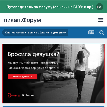
×
Путеводитель по форуму (ссылки на FAQ'и и пр.)
пикап.Форум
Как познакомиться и соблазнить девушку