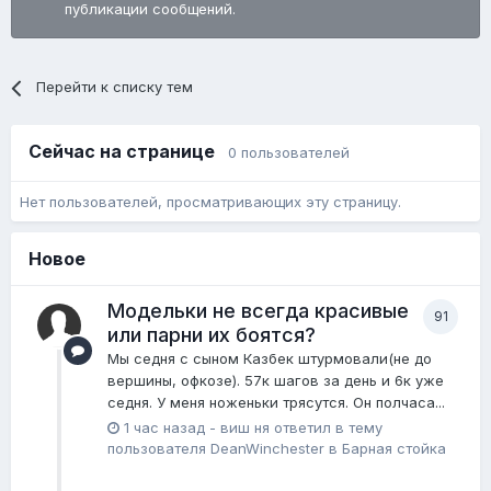
публикации сообщений.
Перейти к списку тем
Сейчас на странице
0 пользователей
Нет пользователей, просматривающих эту страницу.
Новое
Модельки не всегда красивые
91
или парни их боятся?
Мы седня с сыном Казбек штурмовали(не до
вершины, офкозе). 57к шагов за день и 6к уже
седня. У меня ноженьки трясутся. Он полчаса...
1 час назад
-
виш ня
ответил в тему
пользователя
DeanWinchester
в
Барная стойка