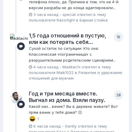
телефона плохо, да. Причина в том, что на 4-й
версии разрабы не до конца адаптировали...
3 часа назад
-
special
ответил в тему
пользователя
Razorlight
в
Барная стойка
1,5 года отношений в пустую,
15
или как потерять себя…
Сухой остаток по ситуации: Кто она:
Классическая «пограничница» с
разрушительным родительским сценарием...
4 часа назад
-
Maditachi
ответил в тему
пользователя
Maik1022
в
Pазвитие и удержание
отношений для мужчин
Год и три месяца вместе.
28
Выгнал из дома. Взяли паузу.
Какой нах... веник? Вы в деревне живете? Вот
прям веник у тебя дома? 😐
1
6 часов назад
-
Gently
ответил в тему
пользователя
Касс
в
Pазвитие и удержание