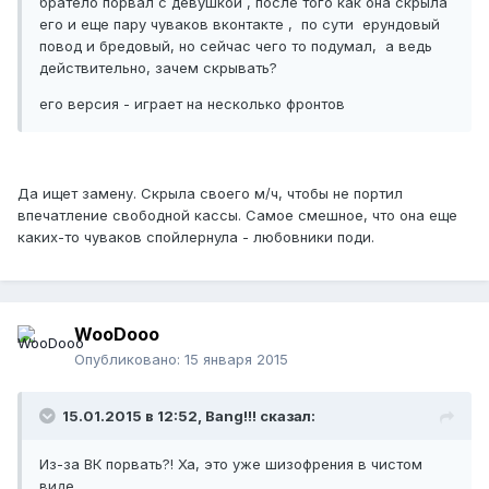
братело порвал с девушкой , после того как она скрыла
его и еще пару чуваков вконтакте , по сути ерундовый
повод и бредовый, но сейчас чего то подумал, а ведь
действительно, зачем скрывать?
его версия - играет на несколько фронтов
Да ищет замену. Скрыла своего м/ч, чтобы не портил
впечатление свободной кассы. Самое смешное, что она еще
каких-то чуваков спойлернула - любовники поди.
WooDooo
Опубликовано:
15 января 2015
15.01.2015 в 12:52, Bang!!! сказал:
Из-за ВК порвать?! Ха, это уже шизофрения в чистом
виде.