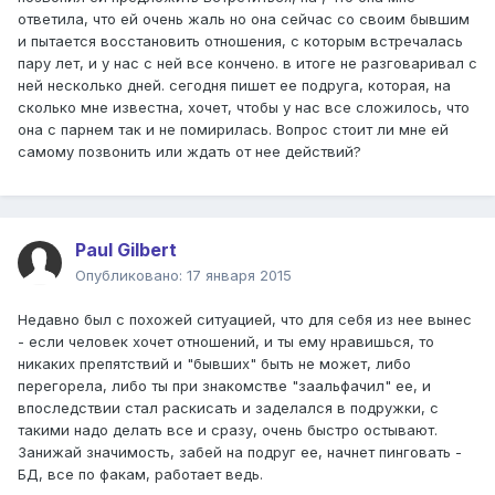
ответила, что ей очень жаль но она сейчас со своим бывшим
и пытается восстановить отношения, с которым встречалась
пару лет, и у нас с ней все кончено. в итоге не разговаривал с
ней несколько дней. сегодня пишет ее подруга, которая, на
сколько мне известна, хочет, чтобы у нас все сложилось, что
она с парнем так и не помирилась. Вопрос стоит ли мне ей
самому позвонить или ждать от нее действий?
Paul Gilbert
Опубликовано:
17 января 2015
Недавно был с похожей ситуацией, что для себя из нее вынес
- если человек хочет отношений, и ты ему нравишься, то
никаких препятствий и "бывших" быть не может, либо
перегорела, либо ты при знакомстве "заальфачил" ее, и
впоследствии стал раскисать и заделался в подружки, с
такими надо делать все и сразу, очень быстро остывают.
Занижай значимость, забей на подруг ее, начнет пинговать -
БД, все по факам, работает ведь.