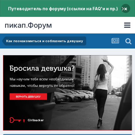
×
Путеводитель по форуму (ссылки на FAQ'и и пр.)
пикап.Форум
Как познакомиться и соблазнить девушку