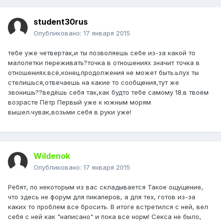
student30rus
Опубликовано:
17 января 2015
тебе уже четвертак,и ты позволяешь себе из-за какой то
малолетки переживать?точка в отношениях значит точка в
отношениях.всё,конец.продолжения не может быть.ьлух ты
стелишься,отвечаешь на какие то сообщения,тут же
звонишь??ведёшь себя так,как будто тебе самому 18.в твоём
возрасте Пётр Первый уже к южным морям
вышел.чувак,возьми себя в руки уже!
Wildenok
Опубликовано:
17 января 2015
Ребят, по некоторым из вас складывается Такое ощущение,
что здесь не форум для пикаперов, а для тех, готов из-за
каких то проблем все бросить. В итоге встретился с ней, вел
себя с ней как "написано" и пока все норм! Секса не было,