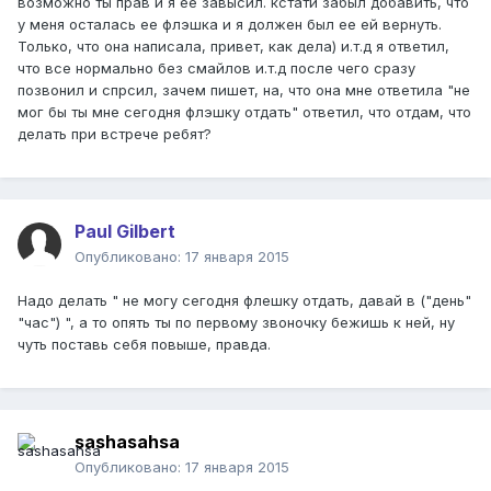
возможно ты прав и я ее завысил. кстати забыл добавить, что
у меня осталась ее флэшка и я должен был ее ей вернуть.
Только, что она написала, привет, как дела) и.т.д я ответил,
что все нормально без смайлов и.т.д после чего сразу
позвонил и спрсил, зачем пишет, на, что она мне ответила "не
мог бы ты мне сегодня флэшку отдать" ответил, что отдам, что
делать при встрече ребят?
Paul Gilbert
Опубликовано:
17 января 2015
Надо делать " не могу сегодня флешку отдать, давай в ("день"
"час") ", а то опять ты по первому звоночку бежишь к ней, ну
чуть поставь себя повыше, правда.
sashasahsa
Опубликовано:
17 января 2015