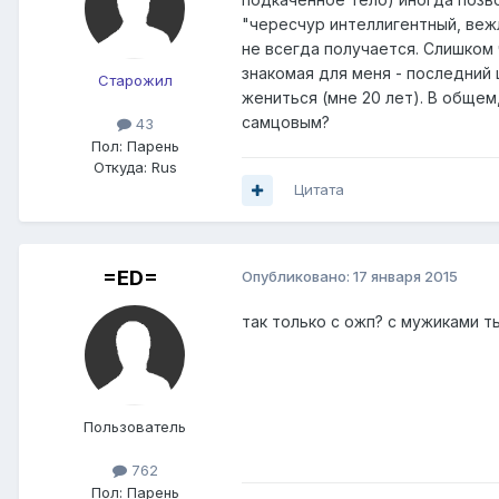
"чересчур интеллигентный, вежл
не всегда получается. Слишком
знакомая для меня - последний 
Старожил
жениться (мне 20 лет). В общем
самцовым?
43
Пол:
Парень
Откуда:
Rus
Цитата
=ED=
Опубликовано:
17 января 2015
так только с ожп? с мужиками т
Пользователь
762
Пол:
Парень