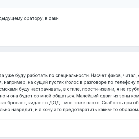
редыдущему оратору, в факи.
а уже буду работать по специальности. Насчет факов, читал,
я, например, на сущий пустяк (голос в разговоре по телефону 
 смсками буду настрачивать, в стиле, прости-извини, я не груб
но и она будет со мной общаться. Малейший сдвиг из зоны ком
шка бросает, кидает в ДОД - мне тоже плохо. Слабость при об
ильно навредит, и я хочу это предотвратить каким-то образом.