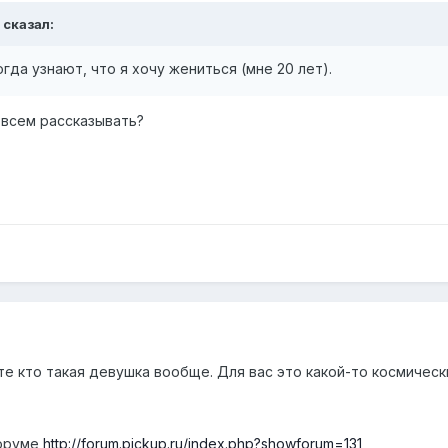
 сказал:
огда узнают, что я хочу жениться (мне 20 лет).
 всем рассказывать?
те кто такая девушка вообще. Для вас это какой-то космическ
форуме
http://forum.pickup.ru/index.php?showforum=131