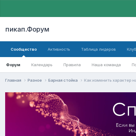
пикап.Форум
Сообщество
Активность
Таблица лидеров
Клу
Форум
Календарь
Правила
Наша команда
П
Главная
Разное
Барная стойка
Как изменить характер н