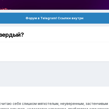
Форум в Telegram! Ссылки внутри
твердый?
считаю себя слишком мягкотелым, неуверенным, застенчивым 
ляет скрывать недостатки характера, прибавляет самцовости,