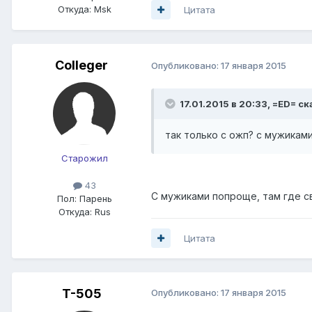
Откуда:
Msk
Цитата
Colleger
Опубликовано:
17 января 2015
17.01.2015 в 20:33, =ED= ск
так только с ожп? с мужикам
Старожил
43
C мужиками попроще, там где св
Пол:
Парень
Откуда:
Rus
Цитата
T-505
Опубликовано:
17 января 2015