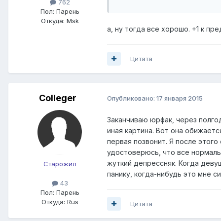
762
Пол:
Парень
Откуда:
Msk
а, ну тогда все хорошо. +1 к п
Цитата
Colleger
Опубликовано:
17 января 2015
Заканчиваю юрфак, через полгод
иная картина. Вот она обижаетс
первая позвонит. Я после этого
удостоверюсь, что все нормаль
жуткий депрессняк. Когда деву
Старожил
панику, когда-нибудь это мне с
43
Пол:
Парень
Откуда:
Rus
Цитата