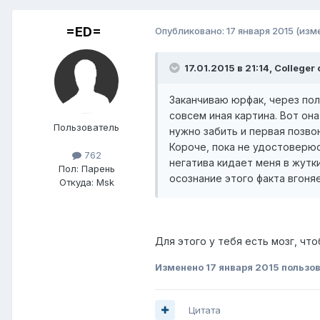
=ED=
Опубликовано:
17 января 2015
(изм
17.01.2015 в 21:14, Colleger
Заканчиваю юрфак, через пол
совсем иная картина. Вот он
Пользователь
нужно забить и первая позвон
Короче, пока не удостоверюс
762
негатива кидает меня в жутк
Пол:
Парень
осознание этого факта вгоняе
Откуда:
Msk
Для этого у тебя есть мозг, чт
Изменено
17 января 2015
пользов
Цитата