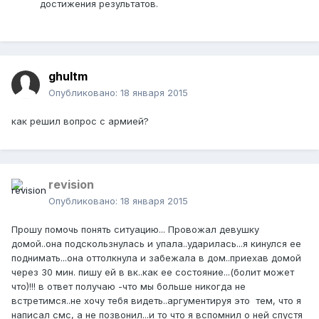
достижения результатов.
ghultm
Опубликовано:
18 января 2015
как решил вопрос с армией?
revision
Опубликовано:
18 января 2015
Прошу помочь понять ситуацию... Провожал девушку
домой..она подскользнулась и упала..ударилась...я кинулся ее
поднимать...она оттолкнула и забежала в дом..приехав домой
через 30 мин. пишу ей в вк..как ее состояние...(болит может
что)!!! в ответ получаю -что мы больше никогда не
встретимся..не хочу тебя видеть..аргументируя это тем, что я
написал смс, а не позвонил...и то что я вспомнил о ней спустя