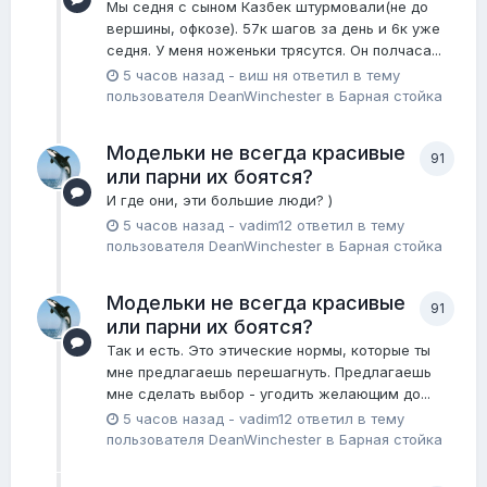
Мы седня с сыном Казбек штурмовали(не до
вершины, офкозе). 57к шагов за день и 6к уже
седня. У меня ноженьки трясутся. Он полчаса...
5 часов назад
-
виш ня
ответил в тему
пользователя
DeanWinchester
в
Барная стойка
Модельки не всегда красивые
91
или парни их боятся?
И где они, эти большие люди? )
5 часов назад
-
vadim12
ответил в тему
пользователя
DeanWinchester
в
Барная стойка
Модельки не всегда красивые
91
или парни их боятся?
Так и есть. Это этические нормы, которые ты
мне предлагаешь перешагнуть. Предлагаешь
мне сделать выбор - угодить желающим до...
5 часов назад
-
vadim12
ответил в тему
пользователя
DeanWinchester
в
Барная стойка