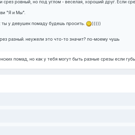
сли срез ровный, но под углом - веселая, хороший друг. Если с
ви "Я и Мы".
ак ты у девушек помаду будешь просить.
)))))
срез разный. неужели это что-то значит? по-моему чушь
нских помад, но как у тебя могут быть разные срезы если губ