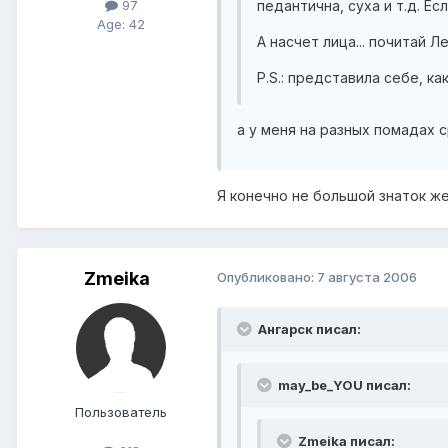
97
педантична, суха и т.д. Е
Age: 42
А насчет лица... почитай Ле
P.S.: представила себе, к
а у меня на разных помадах 
Я конечно не большой знаток же
Zmeika
Опубликовано:
7 августа 2006
Ангарск писал:
may_be_YOU писал:
Пользователь
Zmeika писал: