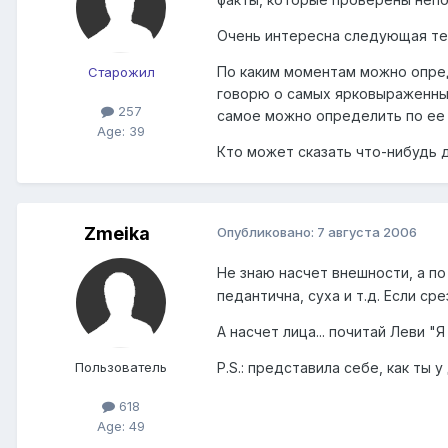
Очень интересна следующая тем
По каким моментам можно опред
Старожил
говорю о самых ярковыраженных 
257
самое можно определить по ее
Age: 39
Кто может сказать что-нибудь 
Zmeika
Опубликовано:
7 августа 2006
Не знаю насчет внешности, а п
педантична, суха и т.д. Если ср
А насчет лица... почитай Леви "Я
P.S.: представила себе, как ты
Пользователь
618
Age: 49