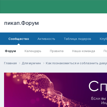
пикап.Форум
Сообщество
Активность
Таблица лидеров
Клу
Форум
Календарь
Правила
Наша команда
П
Главная
Для мужчин
Как познакомиться и соблазнить дев