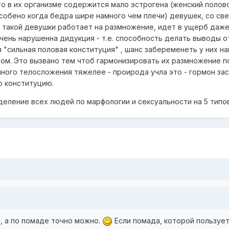
то в их организме содержится мало эстрогена (женский поло
особено когда бедра шире намного чем плечи) девушек, со св
м такой девушки работает на размножение, идет в ущерб даж
чень нарушенна дидукция - т.е. способность делать выводы от
 "сильная половая конституция" , шанс забеременеть у них 
ом. Это вызвано тем чтоб гармонизировать их размножение по
ного телосложения тяжелее - проирода учла это - гормон зас
ю конституцию.
деление всех людей по марфологии и сексуальности на 5 типов
, а по помаде точно можно.
Если помада, которой пользует