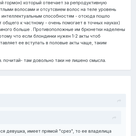
вой гормон) который отвечает за репродуктивную
етлыми волосами и отсутсвием волос на теле уровень
е интеллектуальным способностям - отсюда пошло
 общего к частному - очень помогает в точных науках)
намного больше . Противоположные им брюнетки наделены
тому что если блондинки нужен 1-2 акты чтоб
тавляет ее вступать в половые акты чаще, таким
. почитай- там довольно таки не лишено смысла.
ся девушка, имеет прямой "срез", то ее владелица