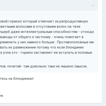
ловой гормон) который отвечает за репродуктивную
 светлыми волосами и отсутсвием волос на теле
в ущерб даже интеллектуальным способностям - отсюда
 выводы от общего к частному - очень помогает в
беременеть у них намного больше . Противоположные им
вать их размножение потому что если блондинки
 учла это - гормон заставляет ее вступать в половые
пов. почитай- там довольно таки не лишено смысла.
есь на блондинках!
ее.