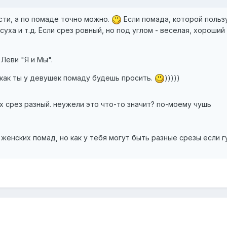
сти, а по помаде точно можно.
Если помада, которой пользу
уха и т.д. Если срез ровный, но под углом - веселая, хороший 
 Леви "Я и Мы".
, как ты у девушек помаду будешь просить.
)))))
х срез разный. неужели это что-то значит? по-моему чушь
 женских помад, но как у тебя могут быть разные срезы если 