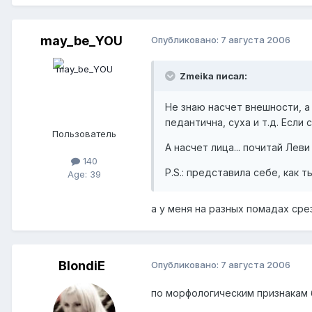
may_be_YOU
Опубликовано:
7 августа 2006
Zmeika писал:
Не знаю насчет внешности, 
педантична, суха и т.д. Если
Пользователь
А насчет лица... почитай Леви
140
P.S.: представила себе, как
Age: 39
а у меня на разных помадах сре
BlondiE
Опубликовано:
7 августа 2006
по морфологическим признакам 