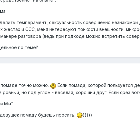
а...
елить темперамент, сексуальность совершенно незнакомой д
жестах и ССС, меня интересуют тонкости внешности, микросиг
 манере разговора (ведь при подходе можно встретить совер
дельное по теме?
о помаде точно можно.
Если помада, которой пользуется де
ез ровный, но под углом - веселая, хороший друг. Если срез во
 и Мы".
 у девушек помаду будешь просить.
)))))