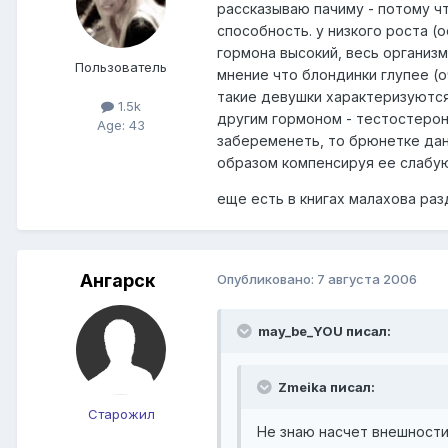
рассказываю пачиму - потому ч
способность. у низкого роста (
гормона высокий, весь организ
Пользователь
мнение что блондинки глупее (о
такие девушки характеризуются
1.5k
другим гормоном - тестостерон
Age: 43
забеременеть, то брюнетке дан
образом компенсируя ее слабу
еще есть в книгах малахова раз
Ангарск
Опубликовано:
7 августа 2006
may_be_YOU писал:
Zmeika писал:
Старожил
Не знаю насчет внешности