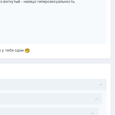
рез вогнутый - налицо гиперсексуальность.
ы у тебя одни