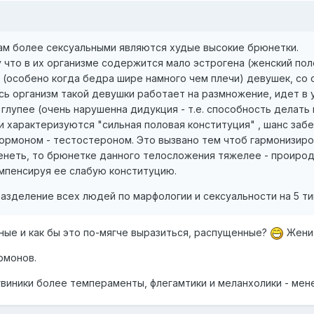
ам более сексуальными являются худые высокие брюнетки.
 что в их организме содержится мало эстрогена (женский по
а (особено когда бедра шире намного чем плечи) девушек, со
есь организм такой девушки работает на размножение, идет 
глупее (очень нарушенна дидукция - т.е. способность делать
и характеризуются "сильная половая конституция" , шанс за
ормоном - тестостероном. Это вызвано тем чтоб гармонизиро
енеть, то брюнетке данного телосложения тяжелее - проирода
омпенсируя ее слабую конституцию.
разделение всех людей по марфологии и сексуальности на 5 ти
ные и как бы это по-мягче выразиться, распущенные?
Женит
рмонов.
гвиники более темпераменты, флегамтики и меланхолики - мен