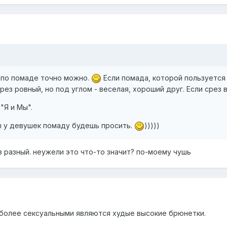
а по помаде точно можно.
Если помада, которой пользуется 
 срез ровный, но под углом - веселая, хороший друг. Если срез
 "Я и Мы".
 ты у девушек помаду будешь просить.
)))))
з разный. неужели это что-то значит? по-моему чушь
более сексуальными являются худые высокие брюнетки.