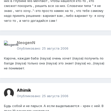
них в глубине leis мечтают , чтобы нашелся кто-то , кто
сможет покорить , решить все за них. Словечки типа " я не
знаю , чего хочу..."-это просто намек на то , что тебе самому
надо принять решение- вариант ван , либо вариант ту- я хочу
чего-то , а чего-догадайся сам !
NeogenN
Опубликовано:
25 августа 2006
Кароче, каждая баба (пауза) очень хочет (пауза) получить по
балде (пауза) только она (пауза) это знает (пауза) но...(пауза)
не понимает.
Alhimik
Опубликовано:
25 августа 2006
Будь собой и не парься. А если выделывается - хрен с ней. В
твои 19 рановато циклиться.