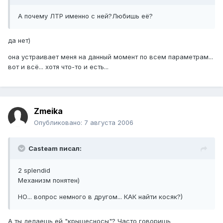
А почему ЛТР именно с ней?Любишь её?
да нет)
она устраивает меня на данный момент по всем параметрам...
вот и всё... хотя что-то и есть...
Zmeika
Опубликовано:
7 августа 2006
Casteam писал:
2 splendid
Механизм понятен)
НО... вопрос немного в другом... КАК найти косяк?)
А ты делаешь ей "крышесносы"? Часто говоришь