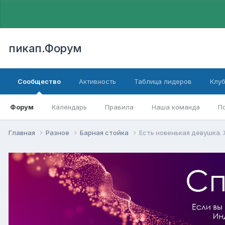
пикап.Форум
Сообщество
Активность
Таблица лидеров
Клу
Форум
Календарь
Правила
Наша команда
П
Главная
Разное
Барная стойка
Есть новенькая девушка. 