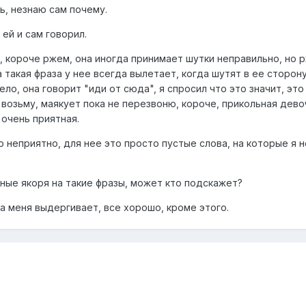
ь, незнаю сам почему.
 ей и сам говорил.
 короче ржем, она иногда принимает шутки неправильно, но р
ипа такая фраза у нее всегда вылетает, когда шутят в ее сторо
ело, она говорит "иди от сюда", я спросил что это значит, это 
 возьму, маякует пока не перезвоню, короче, прикольная девоч
 очень приятная.
то неприятно, для нее это просто пустые слова, на которые я
ные якоря на такие фразы, может кто подскажет?
ма меня выдергивает, все хорошо, кроме этого.