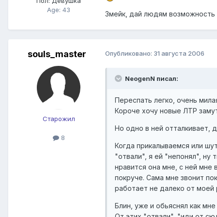
Пол:
Девушка
Age: 43
Змейк, дай людям возможность 
souls_master
Опубликовано:
31 августа 2006
NeogenN писал:
Переспать легко, очень милая
Короче хочу новые ЛТР замут
Старожил
Но одно в ней отталкивает, д
8
Когда прикалываемся или шут
"отвали", я ей "непонял", ну
нравится она мне, с ней мне 
покруче. Сама мне звонит пок
работает не далеко от моей 
Блин, уже и обьяснял как мн
От этих "отвали", "иди от сюд