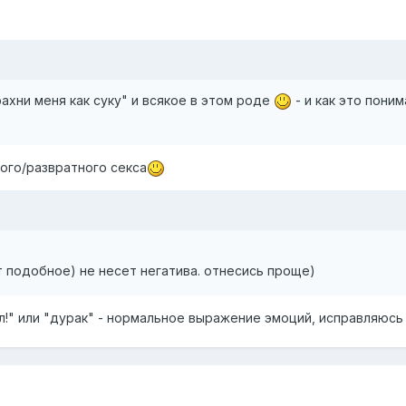
рахни меня как суку" и всякое в этом роде
- и как это пони
кого/развратного секса
т подобное) не несет негатива. отнесись проще)
ел!" или "дурак" - нормальное выражение эмоций, исправляюсь т