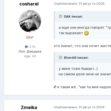
cosharel
Опубликовано:
31 августа 2006
DAK писал:
а еще они иногда говорят "т
так выражает
Друг
это значит, что она хочет жест
3.7k
Пол:
Девушка
Age: 43
BlondiE писал:
у миня тоже бывает...)
на самом деле ниче не значи
И я такая же.. "как ты мне надо
Zmeika
Опубликовано:
31 августа 2006