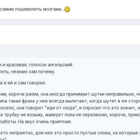
самим пошевелить мозгами...
 и красивая, голосок ангельский.
ить, незнаю сам почему.
а я ей и сам говорил.
им, короче ржем, она иногда принимает шутки неправильно, но
 типа такая фраза у нее всегда вылетает, когда шутят в ее ст
весело, она говорит "иди от сюда", я спросил что это значит, э
а трубку не возьму, маякует пока не перезвоню, короче, прик
работы. На вкус очень приятная.
е это неприятно, для нее это просто пустые слова, на которые
а"...