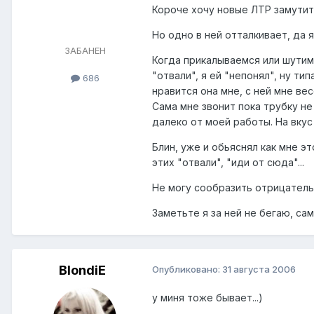
Короче хочу новые ЛТР замутит
Но одно в ней отталкивает, да я
ЗАБАНЕН
Когда прикалываемся или шутим,
"отвали", я ей "непонял", ну т
686
нравится она мне, с ней мне вес
Сама мне звонит пока трубку не
далеко от моей работы. На вкус
Блин, уже и обьяснял как мне э
этих "отвали", "иди от сюда"...
Не могу сообразить отрицатель
Заметьте я за ней не бегаю, са
BlondiE
Опубликовано:
31 августа 2006
у миня тоже бывает...)